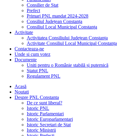
Consilier de Stat
Prefect
Primari PNL mandat 2024-2028
Consiliul Județean Constanța
Consiliul Local Municipal Constanța
Activitate
Activitatea Consiliului Județean Constanța
Activitate Consiliul Local Municipal Constanța
Contacteaza-ne
Unde si cum votez
Documente
Uniti pentru o Românie stabilă și puternică
Statut PNL
Regulament PNL
Acasă
Noutati
Despre PNL Constanta
De ce sunt liberal?
Istoric PNL
Istoric Parlamentari
Istoric Europarlamentari
Istoric Secretari de Stat
Istoric Ministrii
Istoric Prefecți