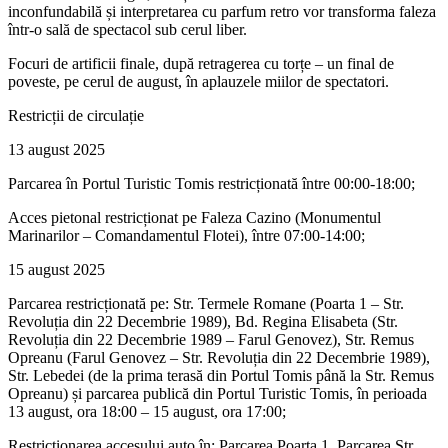
inconfundabilă și interpretarea cu parfum retro vor transforma faleza
într-o sală de spectacol sub cerul liber.
Focuri de artificii finale, după retragerea cu torțe – un final de
poveste, pe cerul de august, în aplauzele miilor de spectatori.
Restricții de circulație
13 august 2025
Parcarea în Portul Turistic Tomis restricționată între 00:00-18:00;
Acces pietonal restricționat pe Faleza Cazino (Monumentul
Marinarilor – Comandamentul Flotei), între 07:00-14:00;
15 august 2025
Parcarea restricționată pe: Str. Termele Romane (Poarta 1 – Str.
Revoluția din 22 Decembrie 1989), Bd. Regina Elisabeta (Str.
Revoluția din 22 Decembrie 1989 – Farul Genovez), Str. Remus
Opreanu (Farul Genovez – Str. Revoluția din 22 Decembrie 1989),
Str. Lebedei (de la prima terasă din Portul Tomis până la Str. Remus
Opreanu) și parcarea publică din Portul Turistic Tomis, în perioada
13 august, ora 18:00 – 15 august, ora 17:00;
Restricționarea accesului auto în: Parcarea Poarta 1, Parcarea Str.