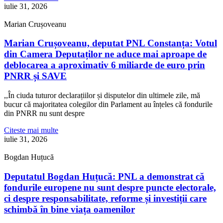
iulie 31, 2026
Marian Crușoveanu
Marian Crușoveanu, deputat PNL Constanța: Votul
din Camera Deputaților ne aduce mai aproape de
deblocarea a aproximativ 6 miliarde de euro prin
PNRR și SAVE
,,În ciuda tuturor declarațiilor și disputelor din ultimele zile, mă
bucur că majoritatea colegilor din Parlament au înțeles că fondurile
din PNRR nu sunt despre
Citeste mai multe
iulie 31, 2026
Bogdan Huțucă
Deputatul Bogdan Huțucă: PNL a demonstrat că
fondurile europene nu sunt despre puncte electorale,
ci despre responsabilitate, reforme și investiții care
schimbă în bine viața oamenilor