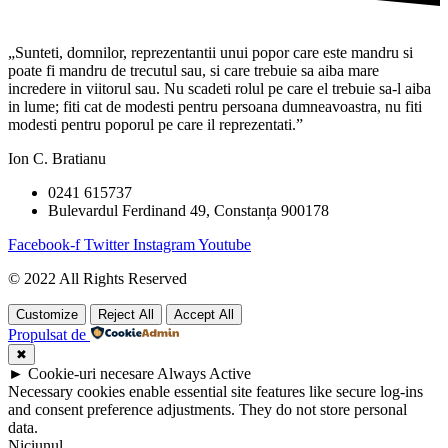
„Sunteti, domnilor, reprezentantii unui popor care este mandru si
poate fi mandru de trecutul sau, si care trebuie sa aiba mare
incredere in viitorul sau. Nu scadeti rolul pe care el trebuie sa-l aiba
in lume; fiti cat de modesti pentru persoana dumneavoastra, nu fiti
modesti pentru poporul pe care il reprezentati.”
Ion C. Bratianu
0241 615737
Bulevardul Ferdinand 49, Constanța 900178
Facebook-f
Twitter
Instagram
Youtube
© 2022 All Rights Reserved
Customize
Reject All
Accept All
Propulsat de
✖
►
Cookie-uri necesare
Always Active
Necessary cookies enable essential site features like secure log-ins
and consent preference adjustments. They do not store personal
data.
Niciunul