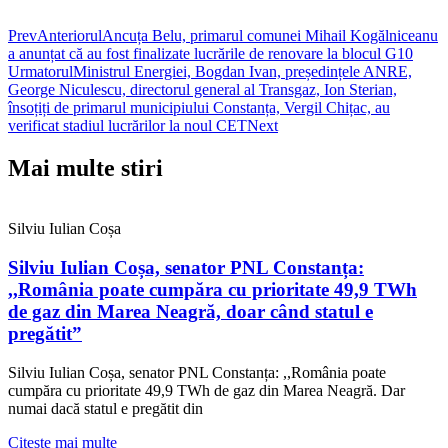
Prev
Anteriorul
Ancuța Belu, primarul comunei Mihail Kogălniceanu
a anunțat că au fost finalizate lucrările de renovare la blocul G10
Urmatorul
Ministrul Energiei, Bogdan Ivan, președințele ANRE,
George Niculescu, directorul general al Transgaz, Ion Sterian,
însoțiți de primarul municipiului Constanța, Vergil Chițac, au
verificat stadiul lucrărilor la noul CET
Next
Mai multe stiri
Silviu Iulian Coșa
Silviu Iulian Coșa, senator PNL Constanța:
,,România poate cumpăra cu prioritate 49,9 TWh
de gaz din Marea Neagră, doar când statul e
pregătit”
Silviu Iulian Coșa, senator PNL Constanța: ,,România poate
cumpăra cu prioritate 49,9 TWh de gaz din Marea Neagră. Dar
numai dacă statul e pregătit din
Citeste mai multe