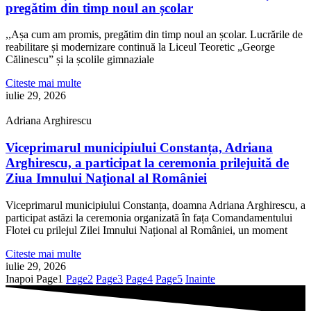
pregătim din timp noul an școlar
,,Așa cum am promis, pregătim din timp noul an școlar. Lucrările de
reabilitare și modernizare continuă la Liceul Teoretic „George
Călinescu” și la școlile gimnaziale
Citeste mai multe
iulie 29, 2026
Adriana Arghirescu
Viceprimarul municipiului Constanța, Adriana
Arghirescu, a participat la ceremonia prilejuită de
Ziua Imnului Național al României
Viceprimarul municipiului Constanța, doamna Adriana Arghirescu, a
participat astăzi la ceremonia organizată în fața Comandamentului
Flotei cu prilejul Zilei Imnului Național al României, un moment
Citeste mai multe
iulie 29, 2026
Inapoi
Page
1
Page
2
Page
3
Page
4
Page
5
Inainte