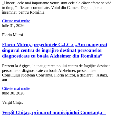
,,Uneori, cele mai importante voturi sunt cele ale căror efecte se văd
în timp, în fiecare comunitate. Votul din Camera Deputaților a
însemnat, pentru România,
Citeste mai multe
iulie 31, 2026
Florin Mitroi
Florin Mitroi, președintele C.J.C.: ,,Am inaugurat
singurul centru de îngrijire destinat persoanelor
diagnosticate cu boala Alzheimer din România”
Prezent la Agigea, la inaugurarea noului centru de îngrijire destinat
persoanelor diagnosticate cu boala Alzheimer, președintele
Consiliului Județean Constanța, Florin Mitroi, a declarat: ,,Astăzi,
am
Citeste mai multe
iulie 30, 2026
Vergil Chițac
Vergil Chițac, primarul municipiului Constanța –