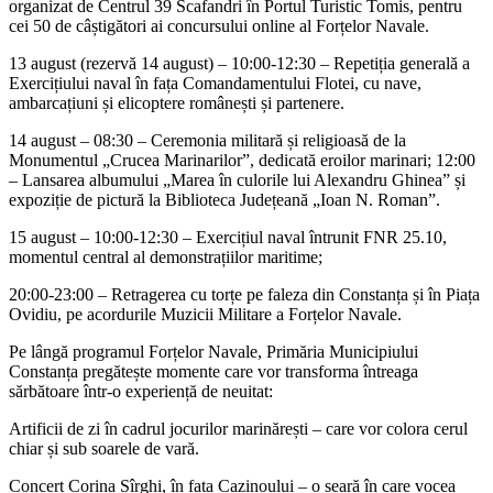
organizat de Centrul 39 Scafandri în Portul Turistic Tomis, pentru
cei 50 de câștigători ai concursului online al Forțelor Navale.
13 august (rezervă 14 august) – 10:00-12:30 – Repetiția generală a
Exercițiului naval în fața Comandamentului Flotei, cu nave,
ambarcațiuni și elicoptere românești și partenere.
14 august – 08:30 – Ceremonia militară și religioasă de la
Monumentul „Crucea Marinarilor”, dedicată eroilor marinari; 12:00
– Lansarea albumului „Marea în culorile lui Alexandru Ghinea” și
expoziție de pictură la Biblioteca Județeană „Ioan N. Roman”.
15 august – 10:00-12:30 – Exercițiul naval întrunit FNR 25.10,
momentul central al demonstrațiilor maritime;
20:00-23:00 – Retragerea cu torțe pe faleza din Constanța și în Piața
Ovidiu, pe acordurile Muzicii Militare a Forțelor Navale.
Pe lângă programul Forțelor Navale, Primăria Municipiului
Constanța pregătește momente care vor transforma întreaga
sărbătoare într-o experiență de neuitat:
Artificii de zi în cadrul jocurilor marinărești – care vor colora cerul
chiar și sub soarele de vară.
Concert Corina Sîrghi, în fața Cazinoului – o seară în care vocea