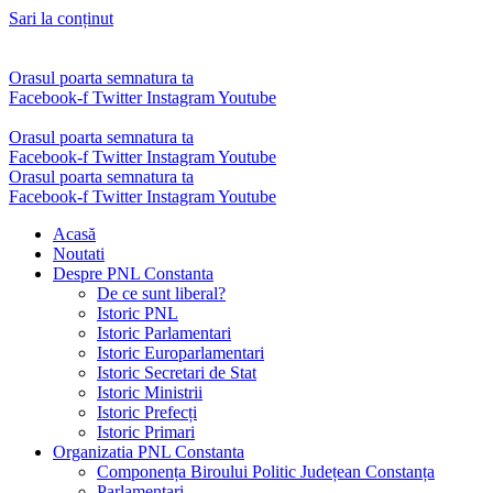
Sari la conținut
Orasul poarta semnatura ta
Facebook-f
Twitter
Instagram
Youtube
Orasul poarta semnatura ta
Facebook-f
Twitter
Instagram
Youtube
Orasul poarta semnatura ta
Facebook-f
Twitter
Instagram
Youtube
Acasă
Noutati
Despre PNL Constanta
De ce sunt liberal?
Istoric PNL
Istoric Parlamentari
Istoric Europarlamentari
Istoric Secretari de Stat
Istoric Ministrii
Istoric Prefecți
Istoric Primari
Organizatia PNL Constanta
Componența Biroului Politic Județean Constanța
Parlamentari