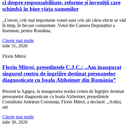
ci despre responsabilitate, reforme și investiții care
schimbă în bine viața oamenilor
,,Uneori, cele mai importante voturi sunt cele ale căror efecte se văd
în timp, în fiecare comunitate. Votul din Camera Deputaților a
însemnat, pentru România,
Citeste mai multe
iulie 31, 2026
Florin Mitroi
Florin Mitroi, președintele C.J.C.: ,,Am inaugurat
singurul centru de îngrijire destinat persoanelor
diagnosticate cu boala Alzheimer din România”
Prezent la Agigea, la inaugurarea noului centru de îngrijire destinat
persoanelor diagnosticate cu boala Alzheimer, președintele
Consiliului Județean Constanța, Florin Mitroi, a declarat: ,,Astăzi,
am
Citeste mai multe
iulie 30, 2026