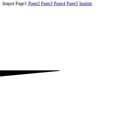
Inapoi
Page
1
Page
2
Page
3
Page
4
Page
5
Inainte
„Sunteti, domnilor, reprezentantii unui popor care
este mandru si poate fi mandru de trecutul sau, si
care trebuie sa aiba mare incredere in viitorul sau.
Nu scadeti rolul pe care el trebuie sa-l aiba in lume;
fiti cat de modesti pentru persoana dumneavoastra,
nu fiti modesti pentru poporul pe care il reprezentati.”