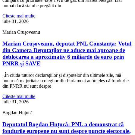
cumpăra cu prioritate 49,9 TWh de gaz din Marea Neagră. Dar
numai dacă statul e pregătit din
Citeste mai multe
iulie 31, 2026
Marian Crușoveanu
Marian Crușoveanu, deputat PNL Constanța: Votul
din Camera Deputaților ne aduce mai aproape de
deblocarea a aproximativ 6 miliarde de euro prin
PNRR și SAVE
,,În ciuda tuturor declarațiilor și disputelor din ultimele zile, mă
bucur că majoritatea colegilor din Parlament au înțeles că fondurile
din PNRR nu sunt despre
Citeste mai multe
iulie 31, 2026
Bogdan Huțucă
Deputatul Bogdan Huțucă: PNL a demonstrat că
fondurile europene nu sunt despre puncte electorale,