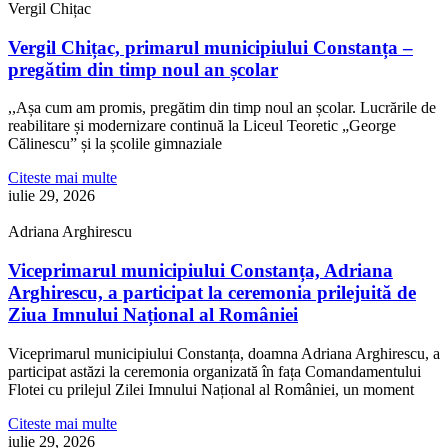
Vergil Chițac
Vergil Chițac, primarul municipiului Constanța –
pregătim din timp noul an școlar
,,Așa cum am promis, pregătim din timp noul an școlar. Lucrările de
reabilitare și modernizare continuă la Liceul Teoretic „George
Călinescu” și la școlile gimnaziale
Citeste mai multe
iulie 29, 2026
Adriana Arghirescu
Viceprimarul municipiului Constanța, Adriana
Arghirescu, a participat la ceremonia prilejuită de
Ziua Imnului Național al României
Viceprimarul municipiului Constanța, doamna Adriana Arghirescu, a
participat astăzi la ceremonia organizată în fața Comandamentului
Flotei cu prilejul Zilei Imnului Național al României, un moment
Citeste mai multe
iulie 29, 2026