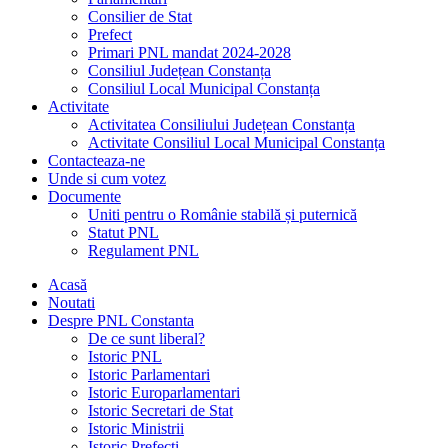
Consilier de Stat
Prefect
Primari PNL mandat 2024-2028
Consiliul Județean Constanța
Consiliul Local Municipal Constanța
Activitate
Activitatea Consiliului Județean Constanța
Activitate Consiliul Local Municipal Constanța
Contacteaza-ne
Unde si cum votez
Documente
Uniti pentru o Românie stabilă și puternică
Statut PNL
Regulament PNL
Acasă
Noutati
Despre PNL Constanta
De ce sunt liberal?
Istoric PNL
Istoric Parlamentari
Istoric Europarlamentari
Istoric Secretari de Stat
Istoric Ministrii
Istoric Prefecți