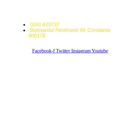
Ion C. Bratianu
0241 615737
Bulevardul Ferdinand 49, Constanța
900178
Facebook-f
Twitter
Instagram
Youtube
© 2022 All Rights Reserved