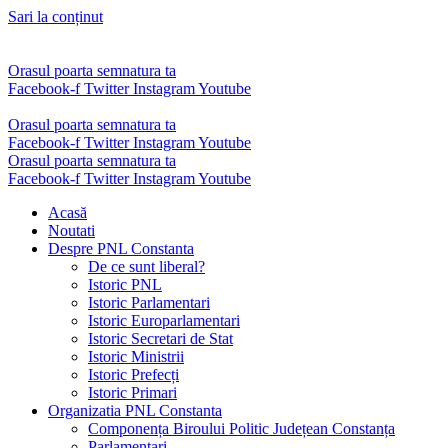
Sari la conținut
Orasul poarta semnatura ta
Facebook-f
Twitter
Instagram
Youtube
Orasul poarta semnatura ta
Facebook-f
Twitter
Instagram
Youtube
Orasul poarta semnatura ta
Facebook-f
Twitter
Instagram
Youtube
Acasă
Noutati
Despre PNL Constanta
De ce sunt liberal?
Istoric PNL
Istoric Parlamentari
Istoric Europarlamentari
Istoric Secretari de Stat
Istoric Ministrii
Istoric Prefecți
Istoric Primari
Organizatia PNL Constanta
Componența Biroului Politic Județean Constanța
Parlamentari