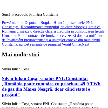
Sursă: Facebook, Primăria Constanța
Prev
Anteriorul
Deputatul Bogdan Huțucă, președintele PNL
Constanța: ,,Reconfirmarea ratingului, de către Moody’s, arată că
România urmează o direcție clară și credibilă în consolidarea fiscală”
Urmatorul
Patru contracte de furnizare ce vizează dotarea unităților
de învățământ preuniversitar și a unităților conexe din municipiul
Constanța, au fost semnate de primarul Vergil Chițac
Next
Mai multe stiri
Silviu Iulian Coșa
Silviu Iulian Coșa, senator PNL Constanța:
,,România poate cumpăra cu prioritate 49,9 TWh
de gaz din Marea Neagră, doar când statul e
pregătit”
Silviu Iulian Coșa, senator PNL Constanța: ,,România poate