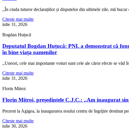
,,În ciuda tuturor declarațiilor și disputelor din ultimele zile, mă buc
Citeste mai multe
iulie 31, 2026
Bogdan Huțucă
Deputatul Bogdan Huțucă: PNL a demonstrat că fonduril
în bine viața oamenilor
,,Uneori, cele mai importante voturi sunt cele ale căror efecte se văd
Citeste mai multe
iulie 31, 2026
Florin Mitroi
Florin Mitroi, președintele C.J.C.: ,,Am inaugurat si
Prezent la Agigea, la inaugurarea noului centru de îngrijire destinat p
Citeste mai multe
iulie 30, 2026