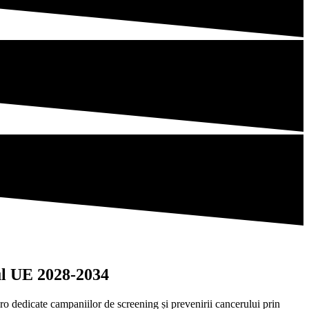
ul UE 2028-2034
o dedicate campaniilor de screening și prevenirii cancerului prin