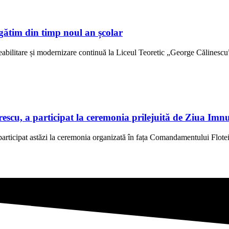
gătim din timp noul an școlar
abilitare și modernizare continuă la Liceul Teoretic „George Călinescu” 
scu, a participat la ceremonia prilejuită de Ziua Imn
rticipat astăzi la ceremonia organizată în fața Comandamentului Flotei