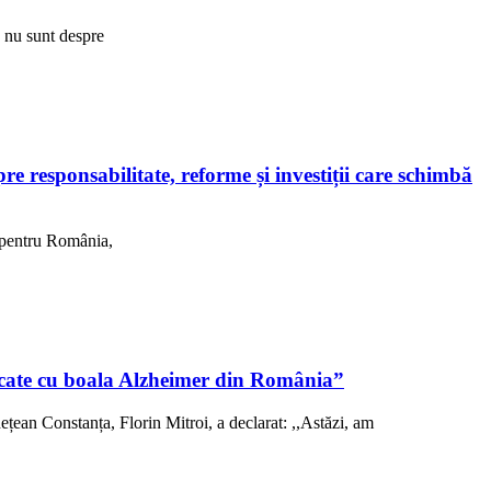
R nu sunt despre
 responsabilitate, reforme și investiții care schimbă
, pentru România,
sticate cu boala Alzheimer din România”
ețean Constanța, Florin Mitroi, a declarat: ,,Astăzi, am