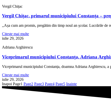
Vergil Chițac
Vergil Chițac, primarul municipiului Constanța – pre
,,Așa cum am promis, pregătim din timp noul an școlar. Lucrările de re
Citeste mai multe
iulie 29, 2026
Adriana Arghirescu
Viceprimarul municipiului Constanța, Adriana Arghire
Viceprimarul municipiului Constanța, doamna Adriana Arghirescu, a pa
Citeste mai multe
iulie 29, 2026
Inapoi
Page
1
Page
2
Page
3
Page
4
Page
5
Inainte