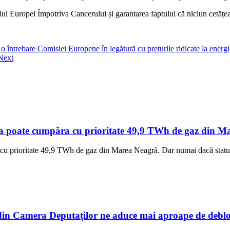
lui Europei Împotriva Cancerului și garantarea faptului că niciun cetățe
întrebare Comisiei Europene în legătură cu prețurile ridicate la energi
Next
a poate cumpăra cu prioritate 49,9 TWh de gaz din Mar
cu prioritate 49,9 TWh de gaz din Marea Neagră. Dar numai dacă statul 
n Camera Deputaților ne aduce mai aproape de debloc