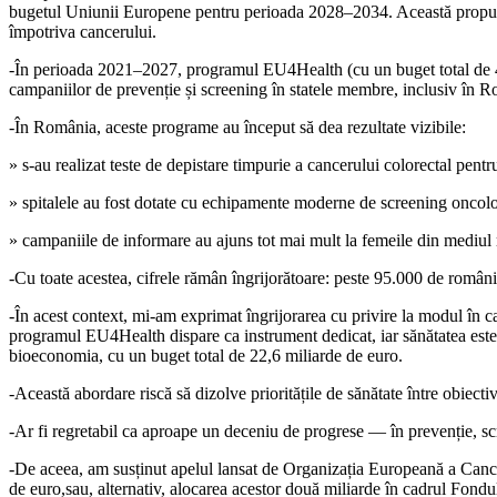
bugetul Uniunii Europene pentru perioada 2028–2034. Această propuner
împotriva cancerului.
-În perioada 2021–2027, programul EU4Health (cu un buget total de 4,
campaniilor de prevenție și screening în statele membre, inclusiv în 
-În România, aceste programe au început să dea rezultate vizibile:
» s-au realizat teste de depistare timpurie a cancerului colorectal pentr
» spitalele au fost dotate cu echipamente moderne de screening oncolo
» campaniile de informare au ajuns tot mai mult la femeile din mediul ru
-Cu toate acestea, cifrele rămân îngrijorătoare: peste 95.000 de români 
-În acest context, mi-am exprimat îngrijorarea cu privire la modul î
programul EU4Health dispare ca instrument dedicat, iar sănătatea este 
bioeconomia, cu un buget total de 22,6 miliarde de euro.
-Această abordare riscă să dizolve prioritățile de sănătate între obiect
-Ar fi regretabil ca aproape un deceniu de progrese — în prevenție, scre
-De aceea, am susținut apelul lansat de Organizația Europeană a Cance
de euro,sau, alternativ, alocarea acestor două miliarde în cadrul Fondu