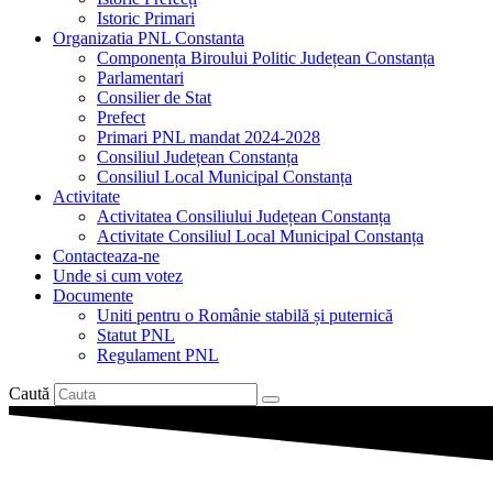
Istoric Primari
Organizatia PNL Constanta
Componența Biroului Politic Județean Constanța
Parlamentari
Consilier de Stat
Prefect
Primari PNL mandat 2024-2028
Consiliul Județean Constanța
Consiliul Local Municipal Constanța
Activitate
Activitatea Consiliului Județean Constanța
Activitate Consiliul Local Municipal Constanța
Contacteaza-ne
Unde si cum votez
Documente
Uniti pentru o Românie stabilă și puternică
Statut PNL
Regulament PNL
Caută