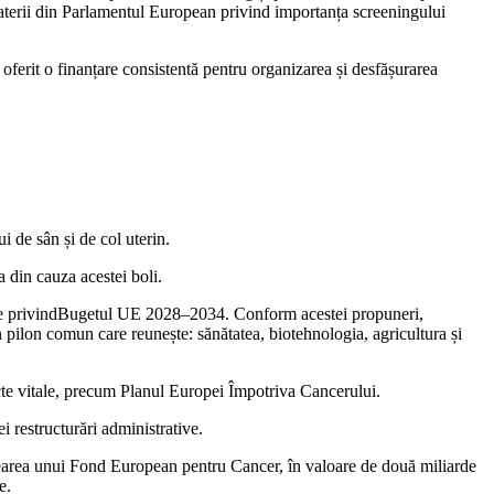
terii din Parlamentul European privind importanța screeningului
erit o finanțare consistentă pentru organizarea și desfășurarea
i de sân și de col uterin.
a din cauza acestei boli.
opene privindBugetul UE 2028–2034. Conform acestei propuneri,
 pilon comun care reunește: sănătatea, biotehnologia, agricultura și
iecte vitale, precum Planul Europei Împotriva Cancerului.
i restructurări administrative.
rearea unui Fond European pentru Cancer, în valoare de două miliarde
e.