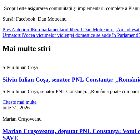
-Scopul este asigurarea continuității și implementării complete a Planu
Sursă: Facebook, Dan Motreanu
Prev
Anteriorul
Europarlamentarul liberal Dan Motreanu: ,,Am adresat o 
Urmatorul
Vocea victimelor violenței domestice se aude în Parlament!
Mai multe stiri
Silviu Iulian Coșa
Silviu Iulian Coșa, senator PNL Constanța: ,,Români
Silviu Iulian Coșa, senator PNL Constanța: ,,România poate cumpăra 
Citeste mai multe
iulie 31, 2026
Marian Crușoveanu
Marian Crușoveanu, deputat PNL Constanța: Votul di
SAVE