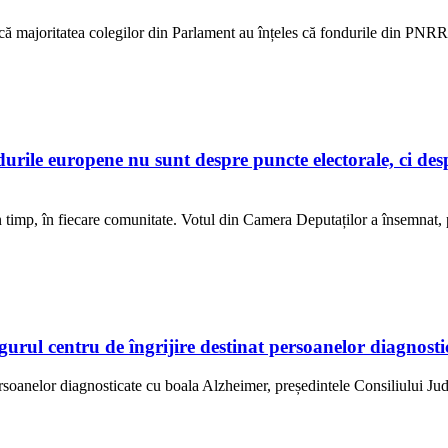
ur că majoritatea colegilor din Parlament au înțeles că fondurile din PNR
e europene nu sunt despre puncte electorale, ci despre
 în timp, în fiecare comunitate. Votul din Camera Deputaților a însemnat
ngurul centru de îngrijire destinat persoanelor diagno
ersoanelor diagnosticate cu boala Alzheimer, președintele Consiliului Jud