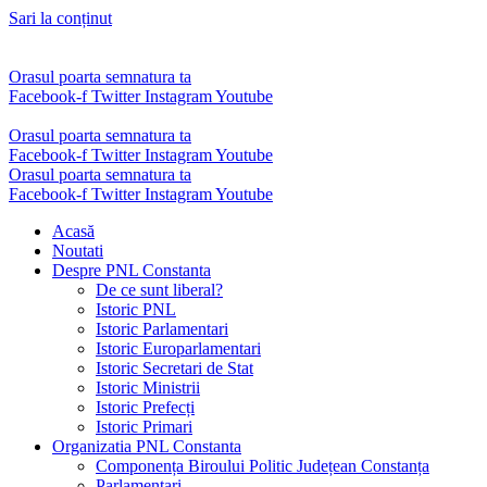
Sari la conținut
Orasul poarta semnatura ta
Facebook-f
Twitter
Instagram
Youtube
Orasul poarta semnatura ta
Facebook-f
Twitter
Instagram
Youtube
Orasul poarta semnatura ta
Facebook-f
Twitter
Instagram
Youtube
Acasă
Noutati
Despre PNL Constanta
De ce sunt liberal?
Istoric PNL
Istoric Parlamentari
Istoric Europarlamentari
Istoric Secretari de Stat
Istoric Ministrii
Istoric Prefecți
Istoric Primari
Organizatia PNL Constanta
Componența Biroului Politic Județean Constanța
Parlamentari