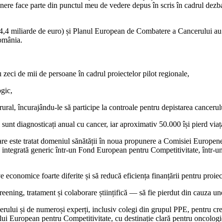
e face parte din punctul meu de vedere depus în scris în cadrul dezba
4 miliarde de euro) și Planul European de Combatere a Cancerului au of
România.
u zeci de mii de persoane în cadrul proiectelor pilot regionale,
gic,
ral, încurajându-le să participe la controale pentru depistarea cancerulu
sunt diagnosticați anual cu cancer, iar aproximativ 50.000 își pierd viaț
n care este tratat domeniul sănătății în noua propunere a Comisiei Eur
integrată generic într-un Fond European pentru Competitivitate, într-un
ive economice foarte diferite și să reducă eficiența finanțării pentru pro
ening, tratament și colaborare științifică — să fie pierdut din cauza une
rului și de numeroși experți, inclusiv colegi din grupul PPE, pentru c
lui European pentru Competitivitate, cu destinație clară pentru oncologi