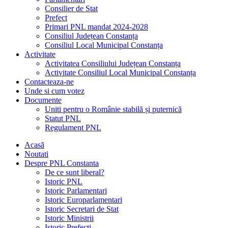
Consilier de Stat
Prefect
Primari PNL mandat 2024-2028
Consiliul Județean Constanța
Consiliul Local Municipal Constanța
Activitate
Activitatea Consiliului Județean Constanța
Activitate Consiliul Local Municipal Constanța
Contacteaza-ne
Unde si cum votez
Documente
Uniti pentru o Românie stabilă și puternică
Statut PNL
Regulament PNL
Acasă
Noutati
Despre PNL Constanta
De ce sunt liberal?
Istoric PNL
Istoric Parlamentari
Istoric Europarlamentari
Istoric Secretari de Stat
Istoric Ministrii
Istoric Prefecți