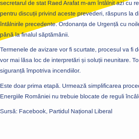
secretarul de stat Raed Arafat m-am întâlnit azi cu r
pentru discuții privind aceste prevederi, răspuns la di
întâlnirile precedente. Ordonanța de Urgență cu noile
până la finalul săptămânii.
Termenele de avizare vor fi scurtate, procesul va fi deb
vor mai lăsa loc de interpretări și soluții neunitare.
siguranță împotriva incendiilor.
Este doar prima etapă. Urmează simplificarea proced
Energiile României nu trebuie blocate de reguli încâlcit
Sursă: Facebook, Partidul Național Liberal