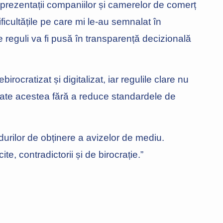
eprezentații companiilor și camerelor de comerț
ficultățile pe care mi le-au semnalat în
 reguli va fi pusă în transparență decizională
irocratizat și digitalizat, iar regulile clare nu
 Toate acestea fără a reduce standardele de
urilor de obținere a avizelor de mediu.
e, contradictorii și de birocrație.”