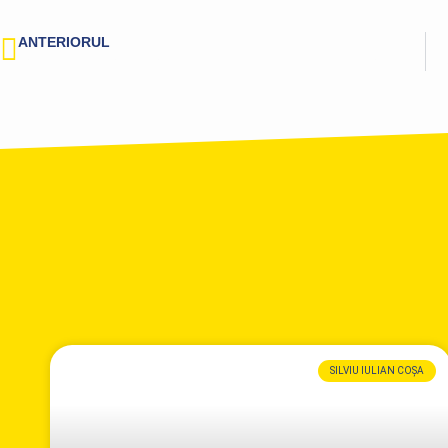
ANTERIORUL
Doar 35% dintre români consideră că succesul se clădește prin efort și competență
SILVIU IULIAN COȘA