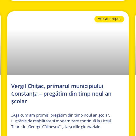
VERGIL CHIȚAC
Vergil Chițac, primarul municipiului
Constanța – pregătim din timp noul an
școlar
,,Așa cum am promis, pregătim din timp noul an școlar.
Lucrările de reabilitare și modernizare continuă la Liceul
Teoretic „George Călinescu” și la școlile gimnaziale