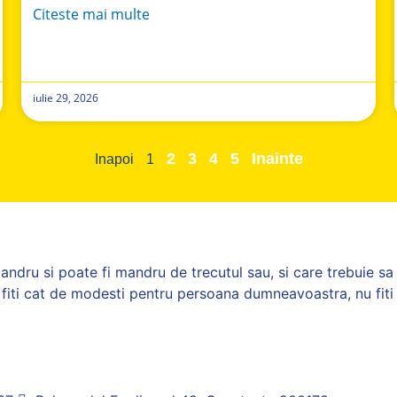
Citeste mai multe
iulie 29, 2026
2
3
4
5
Inainte
Inapoi
1
andru si poate fi mandru de trecutul sau, si care trebuie sa 
e; fiti cat de modesti pentru persoana dumneavoastra, nu fi