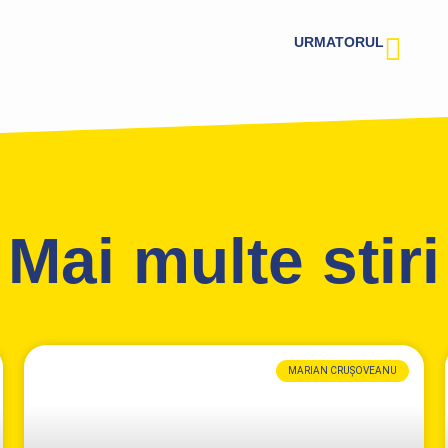
URMATORUL
,,Legea Nordis”, proiect menit să protejeze cumpărătorii de locuințe și să prevină orice formă de înșelăciune din partea dezvoltatorilor imobiliari incorecți, a fost votat în Parlament
Mai multe stiri
MARIAN CRUȘOVEANU