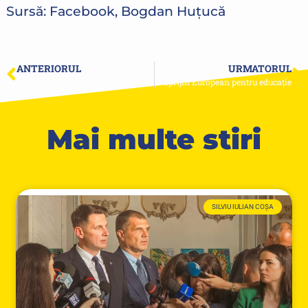
Sursă: Facebook, Bogdan Huțucă
ANTERIORUL
URMATORUL
19 ani în Uniunea Europeană. 19 ani de șanse, dezvoltare și libertate
Sprijin European pentru educație
Mai multe stiri
SILVIU IULIAN COȘA