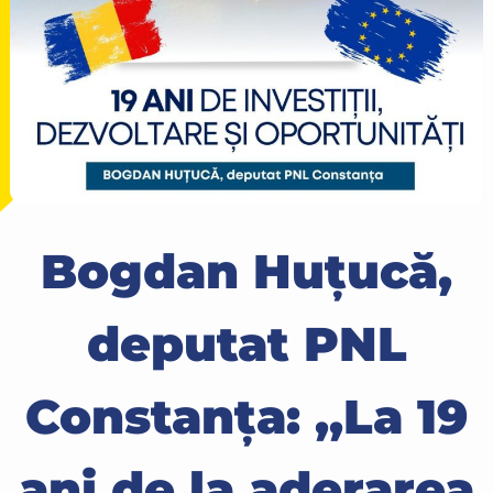
Bogdan Huțucă,
deputat PNL
Constanța: ,,La 19
ani de la aderarea