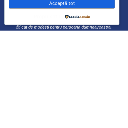
„Sunteti, domnilor, reprezentantii unui popor care
Acceptă tot
este mandru si poate fi mandru de trecutul sau, si
care trebuie sa aiba mare incredere in viitorul sau.
Propulsat de
Nu scadeti rolul pe care el trebuie sa-l aiba in lume;
fiti cat de modesti pentru persoana dumneavoastra,
nu fiti modesti pentru poporul pe care il
reprezentati.”
Ion C. Bratianu
0241 615737
Bulevardul Ferdinand 49, Constanța
900178
© 2022 All Rights Reserved