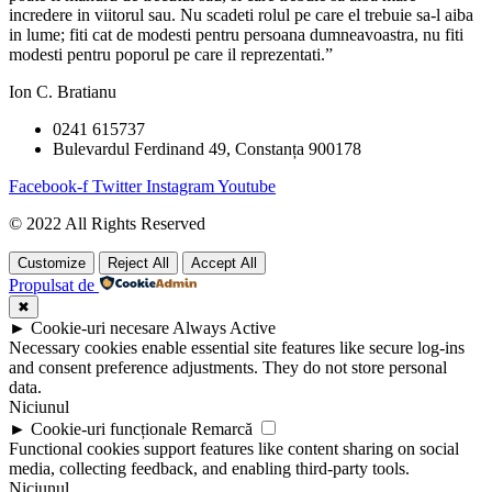
incredere in viitorul sau. Nu scadeti rolul pe care el trebuie sa-l aiba
in lume; fiti cat de modesti pentru persoana dumneavoastra, nu fiti
modesti pentru poporul pe care il reprezentati.”
Ion C. Bratianu
0241 615737
Bulevardul Ferdinand 49, Constanța 900178
Facebook-f
Twitter
Instagram
Youtube
© 2022 All Rights Reserved
Customize
Reject All
Accept All
Propulsat de
✖
►
Cookie-uri necesare
Always Active
Necessary cookies enable essential site features like secure log-ins
and consent preference adjustments. They do not store personal
data.
Niciunul
►
Cookie-uri funcționale
Remarcă
Functional cookies support features like content sharing on social
media, collecting feedback, and enabling third-party tools.
Niciunul