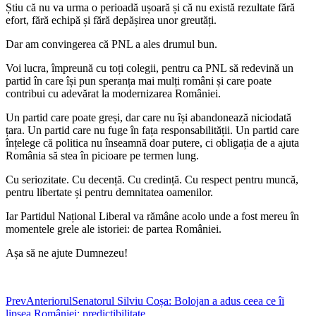
Știu că nu va urma o perioadă ușoară și că nu există rezultate fără
efort, fără echipă și fără depășirea unor greutăți.
Dar am convingerea că PNL a ales drumul bun.
Voi lucra, împreună cu toți colegii, pentru ca PNL să redevină un
partid în care își pun speranța mai mulți români și care poate
contribui cu adevărat la modernizarea României.
Un partid care poate greși, dar care nu își abandonează niciodată
țara. Un partid care nu fuge în fața responsabilității. Un partid care
înțelege că politica nu înseamnă doar putere, ci obligația de a ajuta
România să stea în picioare pe termen lung.
Cu seriozitate. Cu decență. Cu credință. Cu respect pentru muncă,
pentru libertate și pentru demnitatea oamenilor.
Iar Partidul Național Liberal va rămâne acolo unde a fost mereu în
momentele grele ale istoriei: de partea României.
Așa să ne ajute Dumnezeu!
Prev
Anteriorul
Senatorul Silviu Coșa: Bolojan a adus ceea ce îi
lipsea României: predictibilitate