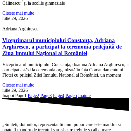
Călinescu” și la școlile gimnaziale
Citeste mai multe
iulie 29, 2026
Adriana Arghirescu
Viceprimarul municipiului Constanța, Adriana
Arghirescu, a participat la ceremonia prilejuită de
Ziua Imnului Național al României
Viceprimarul municipiului Constanța, doamna Adriana Arghirescu, a
participat astăzi la ceremonia organizată în fața Comandamentului
Flotei cu prilejul Zilei Imnului Național al României, un moment
Citeste mai multe
iulie 29, 2026
Inapoi
Page
1
Page
2
Page
3
Page
4
Page
5
Inainte
„Sunteti, domnilor, reprezentantii unui popor care este mandru si
poate fi mandru de trecutul sau, si care trebuie sa aiba mare