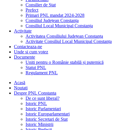
Consilier de Stat
Prefect
Primari PNL mandat 2024-2028
Consiliul Județean Constanța
Consiliul Local Municipal Constanța
Activitate
Activitatea Consiliului Județean Constanța
Activitate Consiliul Local Municipal Constanța
Contacteaza-ne
Unde si cum votez
Documente
Uniti pentru o Românie stabilă și puternică
Statut PNL
Regulament PNL
Acasă
Noutati
Despre PNL Constanta
De ce sunt liberal?
Istoric PNL
Istoric Parlamentari
Istoric Europarlamentari
Istoric Secretari de Stat
Istoric Ministrii
Istoric Prefecți