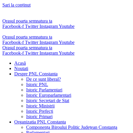
Sari la conținut
Orasul poarta semnatura ta
Facebook-f
Twitter
Instagram
Youtube
Orasul poarta semnatura ta
Facebook-f
Twitter
Instagram
Youtube
Orasul poarta semnatura ta
Facebook-f
Twitter
Instagram
Youtube
Acasă
Noutati
Despre PNL Constanta
De ce sunt liberal?
Istoric PNL
Istoric Parlamentari
Istoric Europarlamentari
Istoric Secretari de Stat
Istoric Ministrii
Istoric Prefecți
Istoric Primari
Organizatia PNL Constanta
Componența Biroului Politic Județean Constanța
Parlamentari