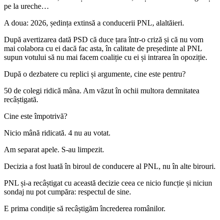
pe la ureche…
A doua: 2026, ședința extinsă a conducerii PNL, alaltăieri.
După avertizarea dată PSD că duce țara într-o criză și că nu vom
mai colabora cu ei dacă fac asta, în calitate de președinte al PNL
supun votului să nu mai facem coaliție cu ei și intrarea în opoziție.
După o dezbatere cu replici și argumente, cine este pentru?
50 de colegi ridică mâna. Am văzut în ochii multora demnitatea
recâștigată.
Cine este împotrivă?
Nicio mână ridicată. 4 nu au votat.
Am separat apele. S-au limpezit.
Decizia a fost luată în biroul de conducere al PNL, nu în alte birouri.
PNL și-a recâștigat cu această decizie ceea ce nicio funcție și niciun
sondaj nu pot cumpăra: respectul de sine.
E prima condiție să recâștigăm încrederea românilor.