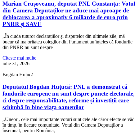
Marian Crușoveanu, deputat PNL Constanța: Votul
din Camera Deputaților ne aduce mai aproape de
deblocarea a aproximativ 6 miliarde de euro prin
PNRR și SAVE
,,În ciuda tuturor declarațiilor și disputelor din ultimele zile, mă
bucur că majoritatea colegilor din Parlament au înțeles că fondurile
din PNRR nu sunt despre
Citeste mai multe
iulie 31, 2026
Bogdan Huțucă
Deputatul Bogdan Huțucă: PNL a demonstrat că
fondurile europene nu sunt despre puncte electorale,
ci despre responsabilitate, reforme și investiții care
schimbă în bine viața oamenilor
,,Uneori, cele mai importante voturi sunt cele ale căror efecte se văd
în timp, în fiecare comunitate. Votul din Camera Deputaților a
însemnat, pentru România,