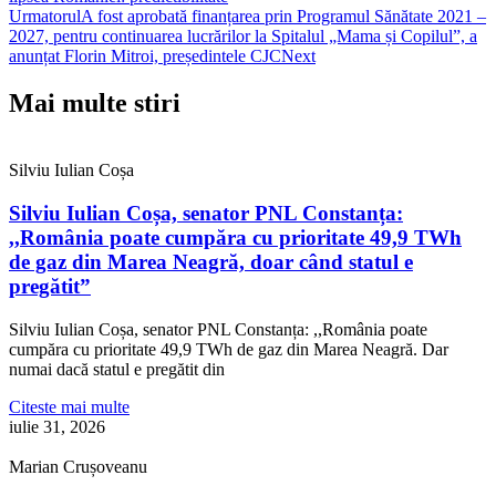
Urmatorul
A fost aprobată finanțarea prin Programul Sănătate 2021 –
2027, pentru continuarea lucrărilor la Spitalul „Mama și Copilul”, a
anunțat Florin Mitroi, președintele CJC
Next
Mai multe stiri
Silviu Iulian Coșa
Silviu Iulian Coșa, senator PNL Constanța:
,,România poate cumpăra cu prioritate 49,9 TWh
de gaz din Marea Neagră, doar când statul e
pregătit”
Silviu Iulian Coșa, senator PNL Constanța: ,,România poate
cumpăra cu prioritate 49,9 TWh de gaz din Marea Neagră. Dar
numai dacă statul e pregătit din
Citeste mai multe
iulie 31, 2026
Marian Crușoveanu