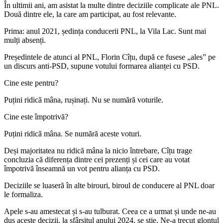
În ultimii ani, am asistat la multe dintre deciziile complicate ale PNL.
Două dintre ele, la care am participat, au fost relevante.
Prima: anul 2021, ședința conducerii PNL, la Vila Lac. Sunt mai
mulți absenți.
Președintele de atunci al PNL, Florin Cîțu, după ce fusese „ales” pe
un discurs anti-PSD, supune votului formarea alianței cu PSD.
Cine este pentru?
Puțini ridică mâna, rușinați. Nu se numără voturile.
Cine este împotrivă?
Puțini ridică mâna. Se numără aceste voturi.
Deși majoritatea nu ridică mâna la nicio întrebare, Cîțu trage
concluzia că diferența dintre cei prezenți și cei care au votat
împotrivă înseamnă un vot pentru alianța cu PSD.
Deciziile se luaseră în alte birouri, biroul de conducere al PNL doar
le formaliza.
Apele s-au amestecat și s-au tulburat. Ceea ce a urmat și unde ne-au
dus aceste decizii, la sfârșitul anului 2024, se știe. Ne-a trecut glonțul