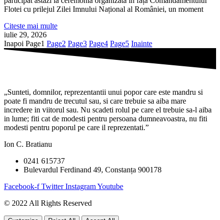
participat astăzi la ceremonia organizată în fața Comandamentului
Flotei cu prilejul Zilei Imnului Național al României, un moment
Citeste mai multe
iulie 29, 2026
Inapoi
Page
1
Page
2
Page
3
Page
4
Page
5
Inainte
„Sunteti, domnilor, reprezentantii unui popor care este mandru si
poate fi mandru de trecutul sau, si care trebuie sa aiba mare
incredere in viitorul sau. Nu scadeti rolul pe care el trebuie sa-l aiba
in lume; fiti cat de modesti pentru persoana dumneavoastra, nu fiti
modesti pentru poporul pe care il reprezentati.”
Ion C. Bratianu
0241 615737
Bulevardul Ferdinand 49, Constanța 900178
Facebook-f
Twitter
Instagram
Youtube
© 2022 All Rights Reserved