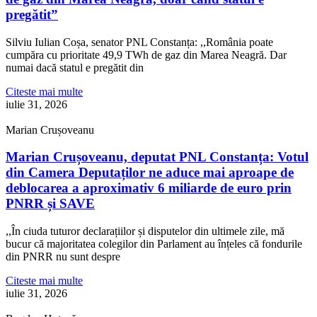
pregătit”
Silviu Iulian Coșa, senator PNL Constanța: ,,România poate
cumpăra cu prioritate 49,9 TWh de gaz din Marea Neagră. Dar
numai dacă statul e pregătit din
Citeste mai multe
iulie 31, 2026
Marian Crușoveanu
Marian Crușoveanu, deputat PNL Constanța: Votul
din Camera Deputaților ne aduce mai aproape de
deblocarea a aproximativ 6 miliarde de euro prin
PNRR și SAVE
,,În ciuda tuturor declarațiilor și disputelor din ultimele zile, mă
bucur că majoritatea colegilor din Parlament au înțeles că fondurile
din PNRR nu sunt despre
Citeste mai multe
iulie 31, 2026