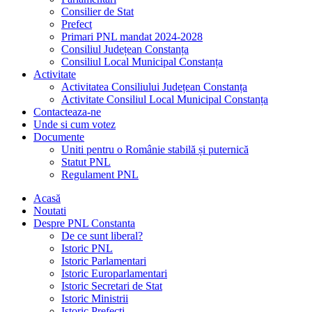
Consilier de Stat
Prefect
Primari PNL mandat 2024-2028
Consiliul Județean Constanța
Consiliul Local Municipal Constanța
Activitate
Activitatea Consiliului Județean Constanța
Activitate Consiliul Local Municipal Constanța
Contacteaza-ne
Unde si cum votez
Documente
Uniti pentru o Românie stabilă și puternică
Statut PNL
Regulament PNL
Acasă
Noutati
Despre PNL Constanta
De ce sunt liberal?
Istoric PNL
Istoric Parlamentari
Istoric Europarlamentari
Istoric Secretari de Stat
Istoric Ministrii
Istoric Prefecți