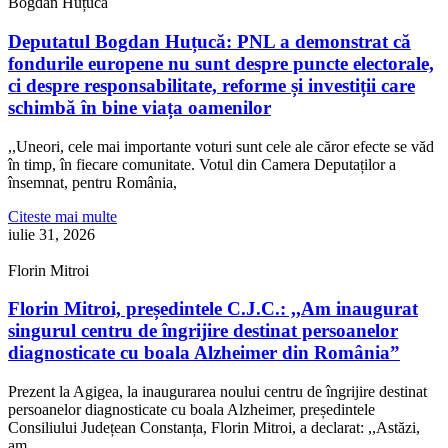
Bogdan Huțucă
Deputatul Bogdan Huțucă: PNL a demonstrat că
fondurile europene nu sunt despre puncte electorale,
ci despre responsabilitate, reforme și investiții care
schimbă în bine viața oamenilor
,,Uneori, cele mai importante voturi sunt cele ale căror efecte se văd
în timp, în fiecare comunitate. Votul din Camera Deputaților a
însemnat, pentru România,
Citeste mai multe
iulie 31, 2026
Florin Mitroi
Florin Mitroi, președintele C.J.C.: ,,Am inaugurat
singurul centru de îngrijire destinat persoanelor
diagnosticate cu boala Alzheimer din România”
Prezent la Agigea, la inaugurarea noului centru de îngrijire destinat
persoanelor diagnosticate cu boala Alzheimer, președintele
Consiliului Județean Constanța, Florin Mitroi, a declarat: ,,Astăzi,
am