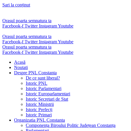
Sari la conținut
Orasul poarta semnatura ta
Facebook-f
Twitter
Instagram
Youtube
Orasul poarta semnatura ta
Facebook-f
Twitter
Instagram
Youtube
Orasul poarta semnatura ta
Facebook-f
Twitter
Instagram
Youtube
Acasă
Noutati
Despre PNL Constanta
De ce sunt liberal?
Istoric PNL
Istoric Parlamentari
Istoric Europarlamentari
Istoric Secretari de Stat
Istoric Ministrii
Istoric Prefecți
Istoric Primari
Organizatia PNL Constanta
Componența Biroului Politic Județean Constanța
Parlamentari