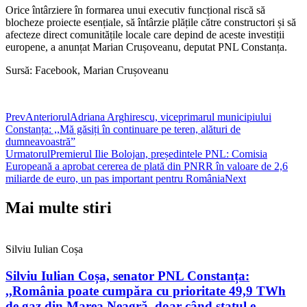
Orice întârziere în formarea unui executiv funcțional riscă să
blocheze proiecte esențiale, să întârzie plățile către constructori și să
afecteze direct comunitățile locale care depind de aceste investiții
europene, a anunțat Marian Crușoveanu, deputat PNL Constanța.
Sursă: Facebook, Marian Crușoveanu
Prev
Anteriorul
Adriana Arghirescu, viceprimarul municipiului
Constanța: ,,Mă găsiți în continuare pe teren, alături de
dumneavoastră”
Urmatorul
Premierul Ilie Bolojan, președintele PNL: Comisia
Europeană a aprobat cererea de plată din PNRR în valoare de 2,6
miliarde de euro, un pas important pentru România
Next
Mai multe stiri
Silviu Iulian Coșa
Silviu Iulian Coșa, senator PNL Constanța:
,,România poate cumpăra cu prioritate 49,9 TWh
de gaz din Marea Neagră, doar când statul e