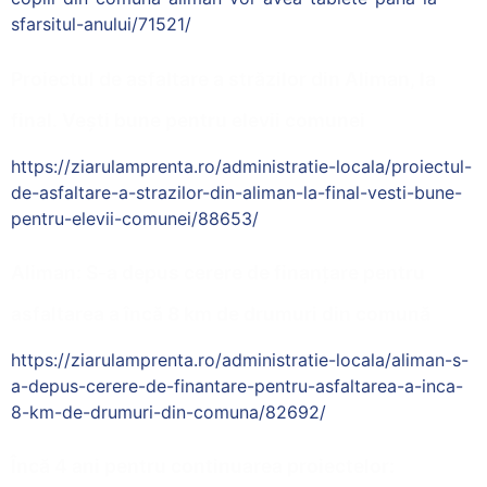
sfarsitul-anului/71521/
Proiectul de asfaltare a străzilor din Aliman, la
final. Vești bune pentru elevii comunei
https://ziarulamprenta.ro/administratie-locala/proiectul-
de-asfaltare-a-strazilor-din-aliman-la-final-vesti-bune-
pentru-elevii-comunei/88653/
Aliman: S-a depus cerere de finanțare pentru
asfaltarea a încă 8 km de drumuri din comună
https://ziarulamprenta.ro/administratie-locala/aliman-s-
a-depus-cerere-de-finantare-pentru-asfaltarea-a-inca-
8-km-de-drumuri-din-comuna/82692/
Încă 4 ani pentru continuarea proiectelor: