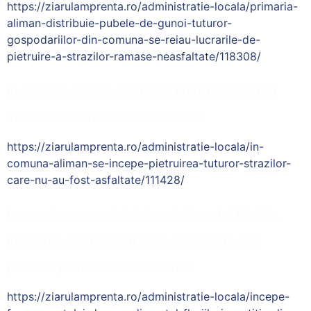
https://ziarulamprenta.ro/administratie-locala/primaria-
aliman-distribuie-pubele-de-gunoi-tuturor-
gospodariilor-din-comuna-se-reiau-lucrarile-de-
pietruire-a-strazilor-ramase-neasfaltate/118308/
În comuna Aliman se începe pietruirea tuturor
străzilor care nu au fost asfaltate
https://ziarulamprenta.ro/administratie-locala/in-
comuna-aliman-se-incepe-pietruirea-tuturor-strazilor-
care-nu-au-fost-asfaltate/111428/
Începe forarea puțului de apă din satul Floriile.
Investiția, din bugetul local, va asigura apa
potabilă pentru 100 de localnici
https://ziarulamprenta.ro/administratie-locala/incepe-