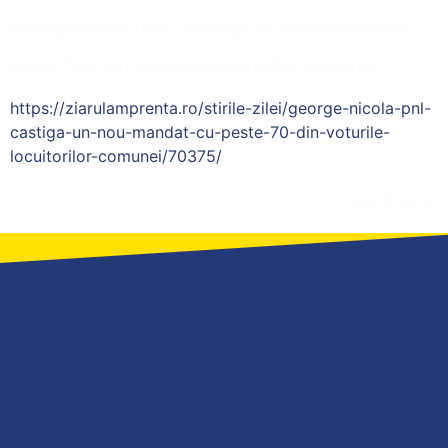
George Nicola (PNL) câștigă un nou mandat cu
peste 70% din voturile locuitorilor comunei
https://ziarulamprenta.ro/stirile-zilei/george-nicola-pnl-
castiga-un-nou-mandat-cu-peste-70-din-voturile-
locuitorilor-comunei/70375/
Următor
→