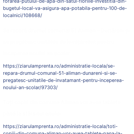
forarea-putului-de-apa-din-satul-floriile-investitia-din-
bugetul-local-va-asigura-apa-potabila-pentru-100-de-
localnici/108668/
Se repară drumul comunal 51 Aliman – Dunăreni și
se pregătesc unitățile de învățământ pentru
începerea noului an școlar
https://ziarulamprenta.ro/administratie-locala/se-
repara-drumul-comunal-51-aliman-dunareni-si-se-
pregatesc-unitatile-de-invatamant-pentru-inceperea-
noului-an-scolar/97303/
Toți copiii din comuna Aliman vor avea tablete
până la sfârșitul anului
https://ziarulamprenta.ro/administratie-locala/toti-
copiii-din-comuna-aliman-vor-avea-tablete-pana-la-