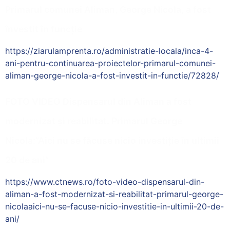
Primarul comunei Aliman, George Nicola, a fost
învestit în funcție
https://ziarulamprenta.ro/administratie-locala/inca-4-
ani-pentru-continuarea-proiectelor-primarul-comunei-
aliman-george-nicola-a-fost-investit-in-functie/72828/
FOTO VIDEO Dispensarul din Aliman a fost
modernizat și reabilitat. Primarul George
Nicola:”Aici nu se făcuse nicio investiție în ultimii
20 de ani”
https://www.ctnews.ro/foto-video-dispensarul-din-
aliman-a-fost-modernizat-si-reabilitat-primarul-george-
nicolaaici-nu-se-facuse-nicio-investitie-in-ultimii-20-de-
ani/