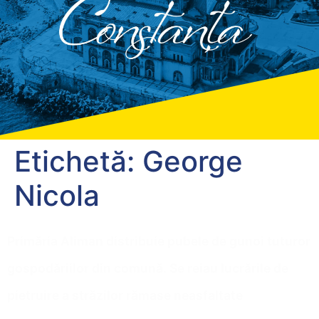
Etichetă:
George
Nicola
Primăria Aliman distribuie pubele de gunoi tuturor
gospodăriilor din comună. Se reiau lucrările de
pietruire a străzilor rămase neasfaltate