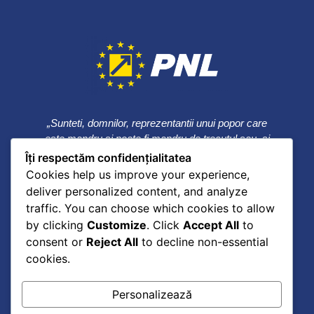
„Sunteti, domnilor, reprezentantii unui popor care
este mandru si poate fi mandru de trecutul sau, si
care trebuie sa aiba mare incredere in viitorul sau.
Îți respectăm confidențialitatea
Nu scadeti rolul pe care el trebuie sa-l aiba in lume;
Cookies help us improve your experience,
fiti cat de modesti pentru persoana dumneavoastra,
deliver personalized content, and analyze
nu fiti modesti pentru poporul pe care il
traffic. You can choose which cookies to allow
reprezentati.”
by clicking
Customize
. Click
Accept All
to
consent or
Reject All
to decline non-essential
Ion C. Bratianu
cookies.
Personalizează
0241 615737