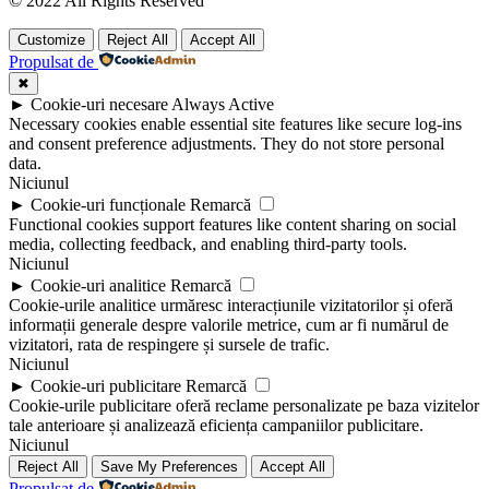
© 2022 All Rights Reserved
Customize
Reject All
Accept All
Propulsat de
✖
►
Cookie-uri necesare
Always Active
Necessary cookies enable essential site features like secure log-ins
and consent preference adjustments. They do not store personal
data.
Niciunul
►
Cookie-uri funcționale
Remarcă
Functional cookies support features like content sharing on social
media, collecting feedback, and enabling third-party tools.
Niciunul
►
Cookie-uri analitice
Remarcă
Cookie-urile analitice urmăresc interacțiunile vizitatorilor și oferă
informații generale despre valorile metrice, cum ar fi numărul de
vizitatori, rata de respingere și sursele de trafic.
Niciunul
►
Cookie-uri publicitare
Remarcă
Cookie-urile publicitare oferă reclame personalizate pe baza vizitelor
tale anterioare și analizează eficiența campaniilor publicitare.
Niciunul
Reject All
Save My Preferences
Accept All
Propulsat de