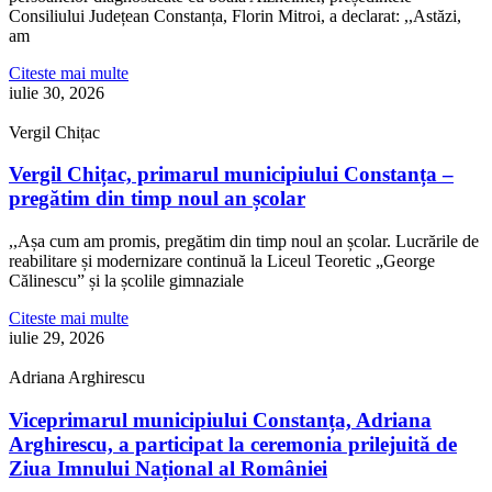
Consiliului Județean Constanța, Florin Mitroi, a declarat: ,,Astăzi,
am
Citeste mai multe
iulie 30, 2026
Vergil Chițac
Vergil Chițac, primarul municipiului Constanța –
pregătim din timp noul an școlar
,,Așa cum am promis, pregătim din timp noul an școlar. Lucrările de
reabilitare și modernizare continuă la Liceul Teoretic „George
Călinescu” și la școlile gimnaziale
Citeste mai multe
iulie 29, 2026
Adriana Arghirescu
Viceprimarul municipiului Constanța, Adriana
Arghirescu, a participat la ceremonia prilejuită de
Ziua Imnului Național al României