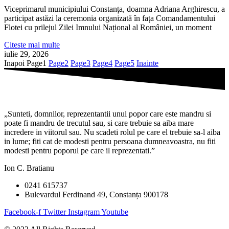
Viceprimarul municipiului Constanța, doamna Adriana Arghirescu, a
participat astăzi la ceremonia organizată în fața Comandamentului
Flotei cu prilejul Zilei Imnului Național al României, un moment
Citeste mai multe
iulie 29, 2026
Inapoi
Page
1
Page
2
Page
3
Page
4
Page
5
Inainte
„Sunteti, domnilor, reprezentantii unui popor care este mandru si
poate fi mandru de trecutul sau, si care trebuie sa aiba mare
incredere in viitorul sau. Nu scadeti rolul pe care el trebuie sa-l aiba
in lume; fiti cat de modesti pentru persoana dumneavoastra, nu fiti
modesti pentru poporul pe care il reprezentati.”
Ion C. Bratianu
0241 615737
Bulevardul Ferdinand 49, Constanța 900178
Facebook-f
Twitter
Instagram
Youtube