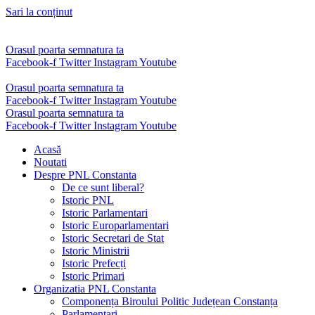
Sari la conținut
Orasul poarta semnatura ta
Facebook-f
Twitter
Instagram
Youtube
Orasul poarta semnatura ta
Facebook-f
Twitter
Instagram
Youtube
Orasul poarta semnatura ta
Facebook-f
Twitter
Instagram
Youtube
Acasă
Noutati
Despre PNL Constanta
De ce sunt liberal?
Istoric PNL
Istoric Parlamentari
Istoric Europarlamentari
Istoric Secretari de Stat
Istoric Ministrii
Istoric Prefecți
Istoric Primari
Organizatia PNL Constanta
Componența Biroului Politic Județean Constanța
Parlamentari