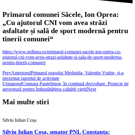
Primarul comunei Săcele, Ion Oprea:
„Cu ajutorul CNI vom avea străzi
asfaltate și sală de sport modernă pentru
tinerii comunei“
https://www.ordinea.ro/primarul-comunei-sacele-ion-oprea-cu-
ajutorul-cni-vom-avea-strazi-asfaltate-si-sala-de-sport-moderna-
pentru-tinerii-comunei/
Prev
Anteriorul
Primarul orașului Medgidia, Valentin Vrabie, și-a
prezentat raportul de activitate
Urmatorul
Comuna Pantelimon, în continuă dezvoltare. Proiecte de
anvergură pentru îmbunătățirea calității vieții
Next
Mai multe stiri
Silviu Iulian Coșa
Silviu Iulian Coșa, senator PNL Constanța: