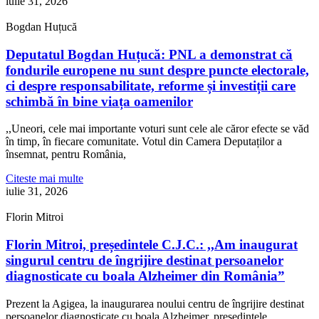
iulie 31, 2026
Bogdan Huțucă
Deputatul Bogdan Huțucă: PNL a demonstrat că
fondurile europene nu sunt despre puncte electorale,
ci despre responsabilitate, reforme și investiții care
schimbă în bine viața oamenilor
,,Uneori, cele mai importante voturi sunt cele ale căror efecte se văd
în timp, în fiecare comunitate. Votul din Camera Deputaților a
însemnat, pentru România,
Citeste mai multe
iulie 31, 2026
Florin Mitroi
Florin Mitroi, președintele C.J.C.: ,,Am inaugurat
singurul centru de îngrijire destinat persoanelor
diagnosticate cu boala Alzheimer din România”
Prezent la Agigea, la inaugurarea noului centru de îngrijire destinat
persoanelor diagnosticate cu boala Alzheimer, președintele