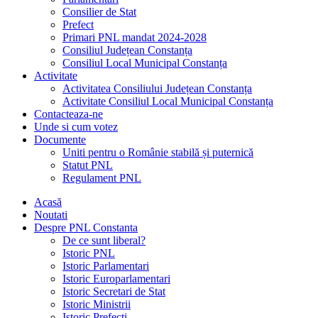
Consilier de Stat
Prefect
Primari PNL mandat 2024-2028
Consiliul Județean Constanța
Consiliul Local Municipal Constanța
Activitate
Activitatea Consiliului Județean Constanța
Activitate Consiliul Local Municipal Constanța
Contacteaza-ne
Unde si cum votez
Documente
Uniti pentru o Românie stabilă și puternică
Statut PNL
Regulament PNL
Acasă
Noutati
Despre PNL Constanta
De ce sunt liberal?
Istoric PNL
Istoric Parlamentari
Istoric Europarlamentari
Istoric Secretari de Stat
Istoric Ministrii
Istoric Prefecți