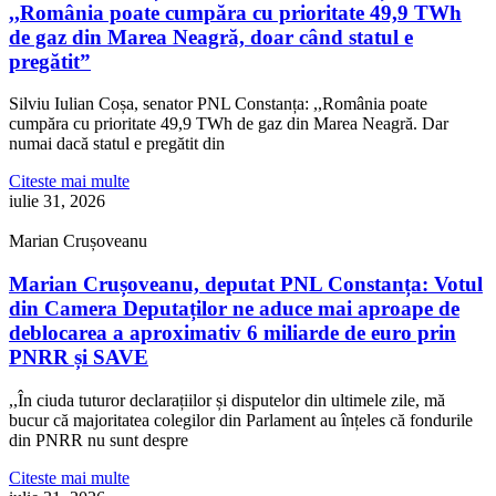
,,România poate cumpăra cu prioritate 49,9 TWh
de gaz din Marea Neagră, doar când statul e
pregătit”
Silviu Iulian Coșa, senator PNL Constanța: ,,România poate
cumpăra cu prioritate 49,9 TWh de gaz din Marea Neagră. Dar
numai dacă statul e pregătit din
Citeste mai multe
iulie 31, 2026
Marian Crușoveanu
Marian Crușoveanu, deputat PNL Constanța: Votul
din Camera Deputaților ne aduce mai aproape de
deblocarea a aproximativ 6 miliarde de euro prin
PNRR și SAVE
,,În ciuda tuturor declarațiilor și disputelor din ultimele zile, mă
bucur că majoritatea colegilor din Parlament au înțeles că fondurile
din PNRR nu sunt despre
Citeste mai multe