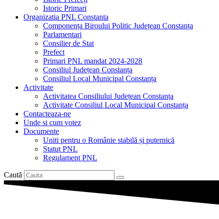
Istoric Primari
Organizatia PNL Constanta
Componența Biroului Politic Județean Constanța
Parlamentari
Consilier de Stat
Prefect
Primari PNL mandat 2024-2028
Consiliul Județean Constanța
Consiliul Local Municipal Constanța
Activitate
Activitatea Consiliului Județean Constanța
Activitate Consiliul Local Municipal Constanța
Contacteaza-ne
Unde si cum votez
Documente
Uniti pentru o Românie stabilă și puternică
Statut PNL
Regulament PNL
Caută