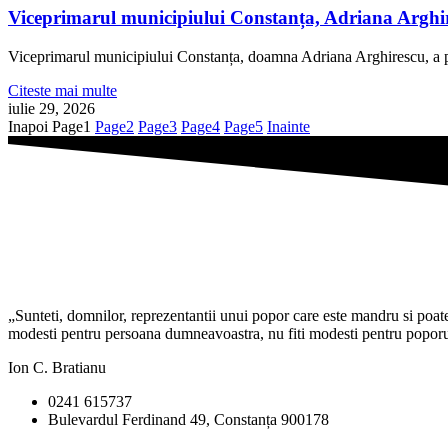
Viceprimarul municipiului Constanța, Adriana Arghire
Viceprimarul municipiului Constanța, doamna Adriana Arghirescu, a pa
Citeste mai multe
iulie 29, 2026
Inapoi
Page
1
Page
2
Page
3
Page
4
Page
5
Inainte
„Sunteti, domnilor, reprezentantii unui popor care este mandru si poate f
modesti pentru persoana dumneavoastra, nu fiti modesti pentru poporul 
Ion C. Bratianu
0241 615737
Bulevardul Ferdinand 49, Constanța 900178