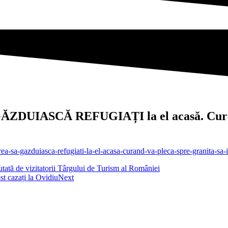
 GĂZDUIASCĂ REFUGIAȚI la el acasă. Curând
a-vrea-sa-gazduiasca-refugiati-la-el-acasa-curand-va-pleca-spre-granita-
utată de vizitatorii Târgului de Turism al României
ost cazați la Ovidiu
Next