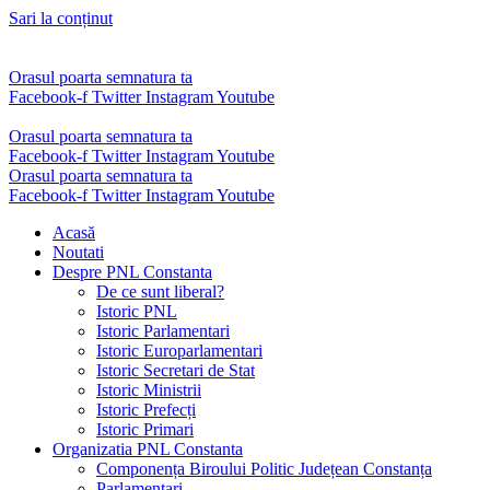
Sari la conținut
Orasul poarta semnatura ta
Facebook-f
Twitter
Instagram
Youtube
Orasul poarta semnatura ta
Facebook-f
Twitter
Instagram
Youtube
Orasul poarta semnatura ta
Facebook-f
Twitter
Instagram
Youtube
Acasă
Noutati
Despre PNL Constanta
De ce sunt liberal?
Istoric PNL
Istoric Parlamentari
Istoric Europarlamentari
Istoric Secretari de Stat
Istoric Ministrii
Istoric Prefecți
Istoric Primari
Organizatia PNL Constanta
Componența Biroului Politic Județean Constanța
Parlamentari