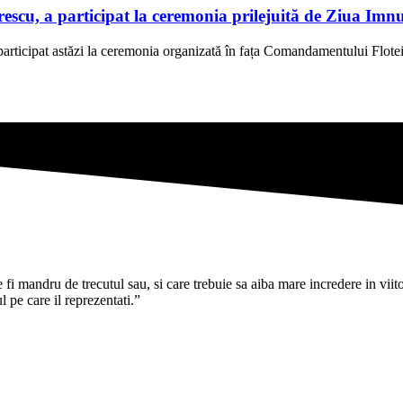
scu, a participat la ceremonia prilejuită de Ziua Imn
rticipat astăzi la ceremonia organizată în fața Comandamentului Flotei
i mandru de trecutul sau, si care trebuie sa aiba mare incredere in viitoru
pe care il reprezentati.”