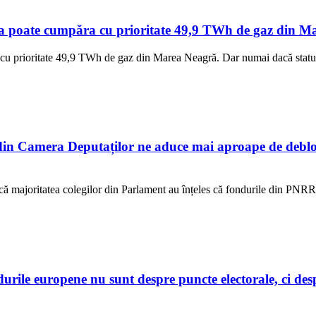
a poate cumpăra cu prioritate 49,9 TWh de gaz din Mar
cu prioritate 49,9 TWh de gaz din Marea Neagră. Dar numai dacă statul 
n Camera Deputaților ne aduce mai aproape de debloc
ur că majoritatea colegilor din Parlament au înțeles că fondurile din PNR
e europene nu sunt despre puncte electorale, ci despre