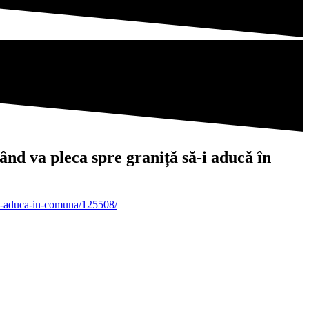
 va pleca spre graniță să-i aducă în
sa-i-aduca-in-comuna/125508/