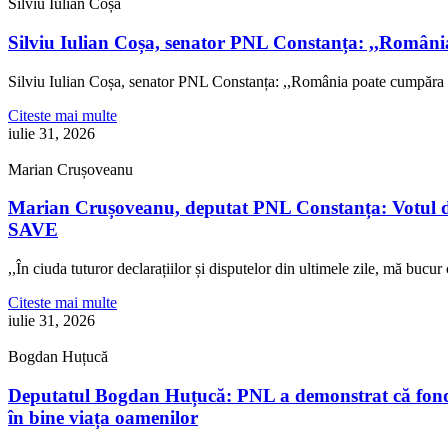
Silviu Iulian Coșa
Silviu Iulian Coșa, senator PNL Constanța: ,,Români
Silviu Iulian Coșa, senator PNL Constanța: ,,România poate cumpăra 
Citeste mai multe
iulie 31, 2026
Marian Crușoveanu
Marian Crușoveanu, deputat PNL Constanța: Votul di
SAVE
,,În ciuda tuturor declarațiilor și disputelor din ultimele zile, mă buc
Citeste mai multe
iulie 31, 2026
Bogdan Huțucă
Deputatul Bogdan Huțucă: PNL a demonstrat că fonduril
în bine viața oamenilor