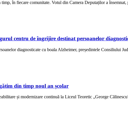
 în timp, în fiecare comunitate. Votul din Camera Deputaților a însemnat
ngurul centru de îngrijire destinat persoanelor diagno
ersoanelor diagnosticate cu boala Alzheimer, președintele Consiliului Jud
gătim din timp noul an școlar
abilitare și modernizare continuă la Liceul Teoretic „George Călinescu” 