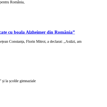
, pentru România,
sticate cu boala Alzheimer din România”
ețean Constanța, Florin Mitroi, a declarat: ,,Astăzi, am
și la școlile gimnaziale