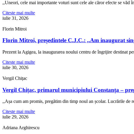
,,Uneori, cele mai importante voturi sunt cele ale căror efecte se văd
Citeste mai multe
iulie 31, 2026
Florin Mitroi
Florin Mitroi, președintele C.J.C.: ,,Am inaugurat si
Prezent la Agigea, la inaugurarea noului centru de îngrijire destinat p
Citeste mai multe
iulie 30, 2026
Vergil Chițac
Vergil Chițac, primarul municipiului Constanța – pre
,,Așa cum am promis, pregătim din timp noul an școlar. Lucrările de re
Citeste mai multe
iulie 29, 2026
Adriana Arghirescu