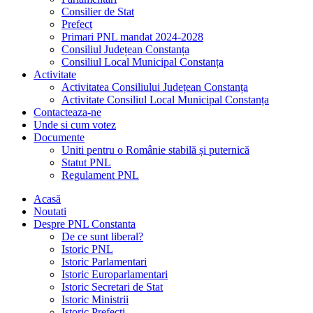
Consilier de Stat
Prefect
Primari PNL mandat 2024-2028
Consiliul Județean Constanța
Consiliul Local Municipal Constanța
Activitate
Activitatea Consiliului Județean Constanța
Activitate Consiliul Local Municipal Constanța
Contacteaza-ne
Unde si cum votez
Documente
Uniti pentru o Românie stabilă și puternică
Statut PNL
Regulament PNL
Acasă
Noutati
Despre PNL Constanta
De ce sunt liberal?
Istoric PNL
Istoric Parlamentari
Istoric Europarlamentari
Istoric Secretari de Stat
Istoric Ministrii
Istoric Prefecți