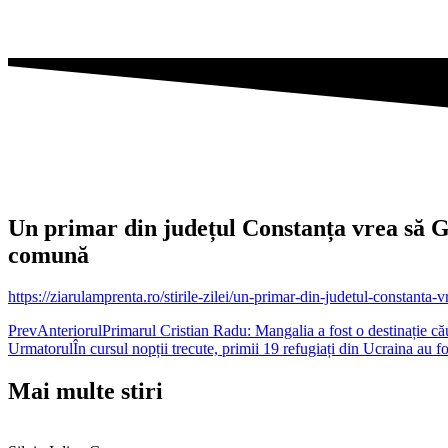
Un primar din județul Constanța vrea să
comună
https://ziarulamprenta.ro/stirile-zilei/un-primar-din-judetul-constant
Prev
Anteriorul
Primarul Cristian Radu: Mangalia a fost o destinație că
Urmatorul
În cursul nopții trecute, primii 19 refugiați din Ucraina au f
Mai multe stiri