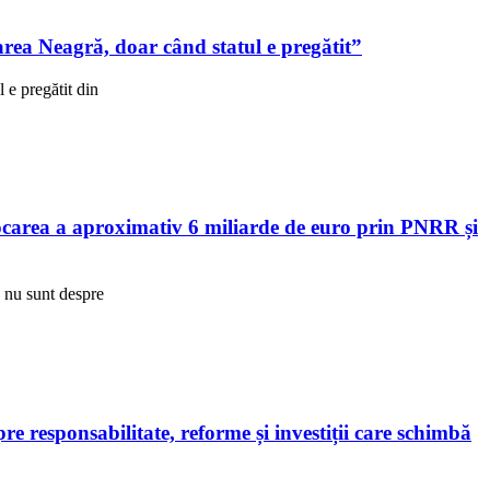
ea Neagră, doar când statul e pregătit”
e pregătit din
area a aproximativ 6 miliarde de euro prin PNRR și
R nu sunt despre
 responsabilitate, reforme și investiții care schimbă