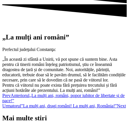
„La mulţi ani români”
Prefectul judeţului Constanţa:
„În această zi sfântă a Unirii, vă pot spune că suntem bine. Asta
pentru că tinerii români înțeleg patriotismul, știu ce înseamnă
dragostea de țară și de comunitate. Noi, autoritățile, părinții,
educatorii, trebuie doar să le pavăm drumul, să le facilităm condițiile
necesare, prin care să le dovedim că ne pasă de viitorul lor.
Pentru că viitorul nu poate exista fără prețuirea trecutului și fără
acțiuni hotărâte ale prezentului. La mulți ani, români!”
Prev
Anteriorul
„La mulți ani, români, popor iubitor de libertate și de
pace!”
Urmatorul
”La mulți ani, dragi români! La mulți ani, România!”
Next
Mai multe stiri