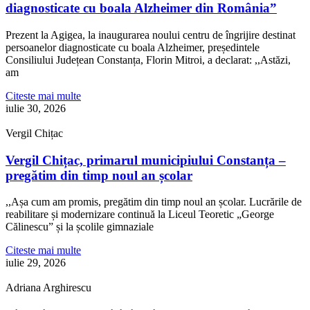
diagnosticate cu boala Alzheimer din România”
Prezent la Agigea, la inaugurarea noului centru de îngrijire destinat
persoanelor diagnosticate cu boala Alzheimer, președintele
Consiliului Județean Constanța, Florin Mitroi, a declarat: ,,Astăzi,
am
Citeste mai multe
iulie 30, 2026
Vergil Chițac
Vergil Chițac, primarul municipiului Constanța –
pregătim din timp noul an școlar
,,Așa cum am promis, pregătim din timp noul an școlar. Lucrările de
reabilitare și modernizare continuă la Liceul Teoretic „George
Călinescu” și la școlile gimnaziale
Citeste mai multe
iulie 29, 2026
Adriana Arghirescu