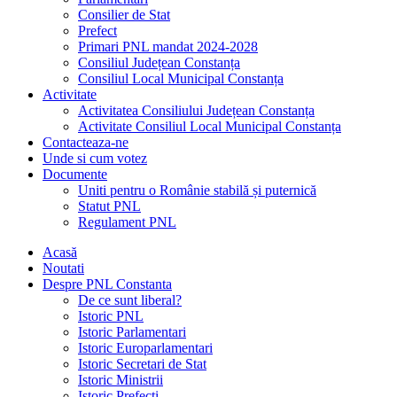
Consilier de Stat
Prefect
Primari PNL mandat 2024-2028
Consiliul Județean Constanța
Consiliul Local Municipal Constanța
Activitate
Activitatea Consiliului Județean Constanța
Activitate Consiliul Local Municipal Constanța
Contacteaza-ne
Unde si cum votez
Documente
Uniti pentru o Românie stabilă și puternică
Statut PNL
Regulament PNL
Acasă
Noutati
Despre PNL Constanta
De ce sunt liberal?
Istoric PNL
Istoric Parlamentari
Istoric Europarlamentari
Istoric Secretari de Stat
Istoric Ministrii
Istoric Prefecți