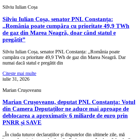
Silviu Iulian Coșa
Silviu Iulian Coșa, senator PNL Constanța:
,,România poate cumpăra cu prioritate 49,9 TWh
de gaz din Marea Neagră, doar când statul e
pregătit”
Silviu Iulian Coșa, senator PNL Constanța: ,,România poate
cumpăra cu prioritate 49,9 TWh de gaz din Marea Neagră. Dar
numai dacă statul e pregătit din
Citeste mai multe
iulie 31, 2026
Marian Crușoveanu
Marian Crușoveanu, deputat PNL Constanța: Votul
din Camera Deputaților ne aduce mai aproape de
deblocarea a aproximativ 6 miliarde de euro prin
PNRR și SAVE
,,În ciuda tuturor declarațiilor și disputelor din ultimele zile, mă