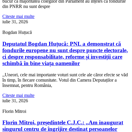
bucur că majoritatea colegilor din Parlament au înțeles că fondurile
din PNRR nu sunt despre
Citeste mai multe
iulie 31, 2026
Bogdan Huțucă
Deputatul Bogdan Huțucă: PNL a demonstrat că
fondurile europene nu sunt despre puncte electorale,
ci despre responsabilitate, reforme și investiții care
schimbă în bine viața oamenilor
,,Uneori, cele mai importante voturi sunt cele ale căror efecte se văd
în timp, în fiecare comunitate. Votul din Camera Deputaților a
însemnat, pentru România,
Citeste mai multe
iulie 31, 2026
Florin Mitroi
Florin Mitroi, președintele C.J.C.: ,,Am inaugurat
singurul centru de îngrijire destinat persoanelor