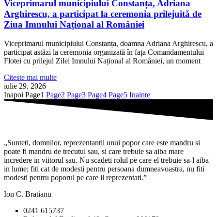
Viceprimarul municipiului Constanța, Adriana
Arghirescu, a participat la ceremonia prilejuită de
Ziua Imnului Național al României
Viceprimarul municipiului Constanța, doamna Adriana Arghirescu, a
participat astăzi la ceremonia organizată în fața Comandamentului
Flotei cu prilejul Zilei Imnului Național al României, un moment
Citeste mai multe
iulie 29, 2026
Inapoi
Page
1
Page
2
Page
3
Page
4
Page
5
Inainte
„Sunteti, domnilor, reprezentantii unui popor care este mandru si
poate fi mandru de trecutul sau, si care trebuie sa aiba mare
incredere in viitorul sau. Nu scadeti rolul pe care el trebuie sa-l aiba
in lume; fiti cat de modesti pentru persoana dumneavoastra, nu fiti
modesti pentru poporul pe care il reprezentati.”
Ion C. Bratianu
0241 615737