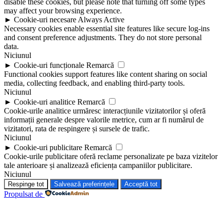
disable these cookies, but please note that turning off some types
may affect your browsing experience.
►
Cookie-uri necesare
Always Active
Necessary cookies enable essential site features like secure log-ins
and consent preference adjustments. They do not store personal
data.
Niciunul
►
Cookie-uri funcționale
Remarcă
Functional cookies support features like content sharing on social
media, collecting feedback, and enabling third-party tools.
Niciunul
►
Cookie-uri analitice
Remarcă
Cookie-urile analitice urmăresc interacțiunile vizitatorilor și oferă
informații generale despre valorile metrice, cum ar fi numărul de
vizitatori, rata de respingere și sursele de trafic.
Niciunul
►
Cookie-uri publicitare
Remarcă
Cookie-urile publicitare oferă reclame personalizate pe baza vizitelor
tale anterioare și analizează eficiența campaniilor publicitare.
Niciunul
Respinge tot
Salvează preferințele
Acceptă tot
Propulsat de