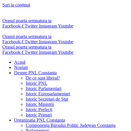
Sari la conținut
Orasul poarta semnatura ta
Facebook-f
Twitter
Instagram
Youtube
Orasul poarta semnatura ta
Facebook-f
Twitter
Instagram
Youtube
Orasul poarta semnatura ta
Facebook-f
Twitter
Instagram
Youtube
Acasă
Noutati
Despre PNL Constanta
De ce sunt liberal?
Istoric PNL
Istoric Parlamentari
Istoric Europarlamentari
Istoric Secretari de Stat
Istoric Ministrii
Istoric Prefecți
Istoric Primari
Organizatia PNL Constanta
Componența Biroului Politic Județean Constanța
Parlamentari