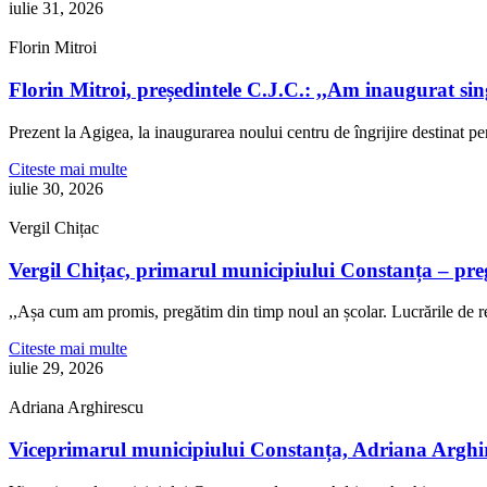
iulie 31, 2026
Florin Mitroi
Florin Mitroi, președintele C.J.C.: ,,Am inaugurat si
Prezent la Agigea, la inaugurarea noului centru de îngrijire destinat p
Citeste mai multe
iulie 30, 2026
Vergil Chițac
Vergil Chițac, primarul municipiului Constanța – pre
,,Așa cum am promis, pregătim din timp noul an școlar. Lucrările de re
Citeste mai multe
iulie 29, 2026
Adriana Arghirescu
Viceprimarul municipiului Constanța, Adriana Arghire