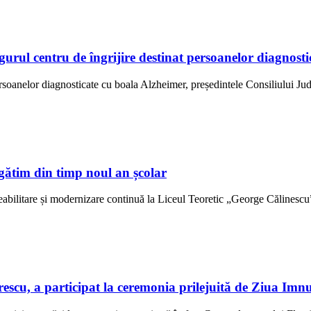
ngurul centru de îngrijire destinat persoanelor diagno
ersoanelor diagnosticate cu boala Alzheimer, președintele Consiliului Jud
gătim din timp noul an școlar
abilitare și modernizare continuă la Liceul Teoretic „George Călinescu” 
scu, a participat la ceremonia prilejuită de Ziua Imn