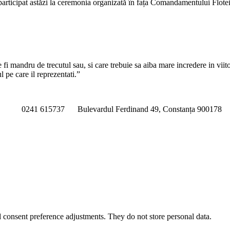
rticipat astăzi la ceremonia organizată în fața Comandamentului Flotei
i mandru de trecutul sau, si care trebuie sa aiba mare incredere in viitoru
pe care il reprezentati.”
0241 615737
Bulevardul Ferdinand 49, Constanța 900178
nd consent preference adjustments. They do not store personal data.