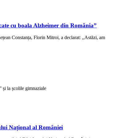
sticate cu boala Alzheimer din România”
ețean Constanța, Florin Mitroi, a declarat: ,,Astăzi, am
și la școlile gimnaziale
ului Național al României