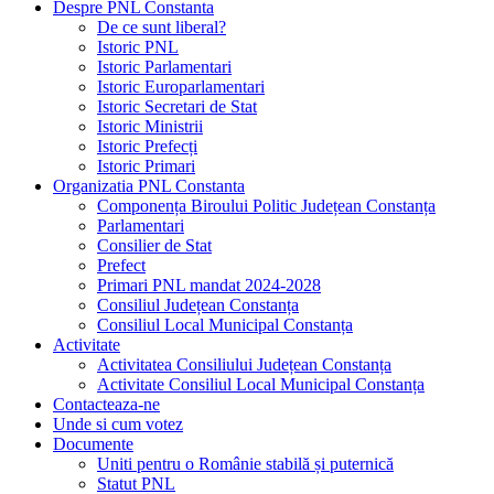
Despre PNL Constanta
De ce sunt liberal?
Istoric PNL
Istoric Parlamentari
Istoric Europarlamentari
Istoric Secretari de Stat
Istoric Ministrii
Istoric Prefecți
Istoric Primari
Organizatia PNL Constanta
Componența Biroului Politic Județean Constanța
Parlamentari
Consilier de Stat
Prefect
Primari PNL mandat 2024-2028
Consiliul Județean Constanța
Consiliul Local Municipal Constanța
Activitate
Activitatea Consiliului Județean Constanța
Activitate Consiliul Local Municipal Constanța
Contacteaza-ne
Unde si cum votez
Documente
Uniti pentru o Românie stabilă și puternică
Statut PNL