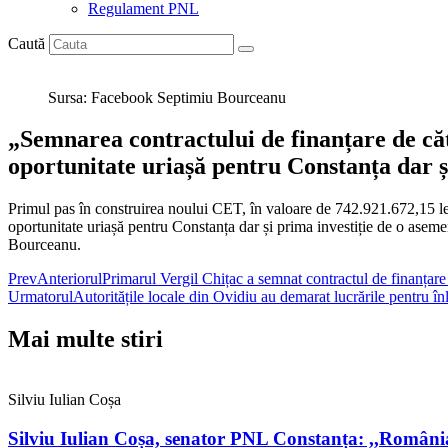
Regulament PNL
Caută
Sursa: Facebook Septimiu Bourceanu
„Semnarea contractului de finanțare de căt
oportunitate uriașă pentru Constanța dar ș
Primul pas în construirea noului CET, în valoare de 742.921.672,15 lei
oportunitate uriașă pentru Constanța dar și prima investiție de o asem
Bourceanu.
Prev
Anteriorul
Primarul Vergil Chițac a semnat contractul de finanțare 
Urmatorul
Autoritățile locale din Ovidiu au demarat lucrările pentru î
Mai multe stiri
Silviu Iulian Coșa
Silviu Iulian Coșa, senator PNL Constanța: ,,Români