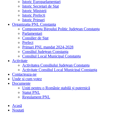
Istoric Europarlamentari
Istoric Secretari de Stat
Istoric Ministrii
Istoric Prefecți
Istoric Primari
Organizatia PNL Constanta
Componența Biroului Politic Județean Constanța
Parlamentari
Consilier de Stat
Prefect
Primari PNL mandat 2024-2028
Consiliul Județean Constanța
Consiliul Local Municipal Constanța
Activitate
Activitatea Consiliului Județean Constanța
Activitate Consiliul Local Municipal Constanța
Contacteaza-ne
Unde si cum votez
Documente
Uniti pentru o Românie stabilă și puternică
Statut PNL
Regulament PNL
Acasă
Noutati