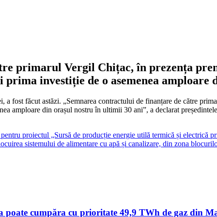
re primarul Vergil Chițac, în prezența pre
i prima investiție de o asemenea amploare di
, a fost făcut astăzi. „Semnarea contractului de finanțare de către prima
enea amploare din orașul nostru în ultimii 30 ani”, a declarat președin
pentru proiectul „Sursă de producție energie utilă termică și electrică p
nlocuirea sistemului de alimentare cu apă și canalizare, din zona blocuri
a poate cumpăra cu prioritate 49,9 TWh de gaz din Mar