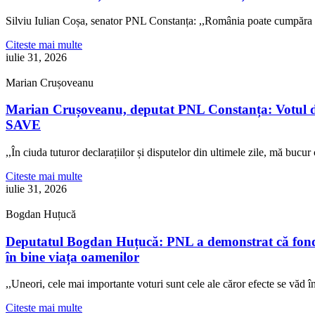
Silviu Iulian Coșa, senator PNL Constanța: ,,România poate cumpăra 
Citeste mai multe
iulie 31, 2026
Marian Crușoveanu
Marian Crușoveanu, deputat PNL Constanța: Votul di
SAVE
,,În ciuda tuturor declarațiilor și disputelor din ultimele zile, mă buc
Citeste mai multe
iulie 31, 2026
Bogdan Huțucă
Deputatul Bogdan Huțucă: PNL a demonstrat că fonduril
în bine viața oamenilor
,,Uneori, cele mai importante voturi sunt cele ale căror efecte se văd
Citeste mai multe