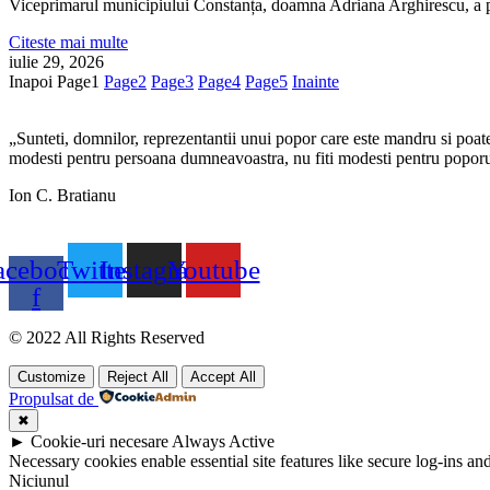
Viceprimarul municipiului Constanța, doamna Adriana Arghirescu, a pa
Citeste mai multe
iulie 29, 2026
Inapoi
Page
1
Page
2
Page
3
Page
4
Page
5
Inainte
„Sunteti, domnilor, reprezentantii unui popor care este mandru si poate f
modesti pentru persoana dumneavoastra, nu fiti modesti pentru poporul 
Ion C. Bratianu
acebook-
Twitter
Instagram
Youtube
f
© 2022 All Rights Reserved
Customize
Reject All
Accept All
Propulsat de
✖
►
Cookie-uri necesare
Always Active
Necessary cookies enable essential site features like secure log-ins a
Niciunul