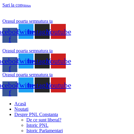
Sari la conținut
Orasul poarta semnatura ta
acebook-
Twitter
Instagram
Youtube
f
Orasul poarta semnatura ta
acebook-
Twitter
Instagram
Youtube
f
Orasul poarta semnatura ta
acebook-
Twitter
Instagram
Youtube
f
Acasă
Noutati
Despre PNL Constanta
De ce sunt liberal?
Istoric PNL
Istoric Parlamentari