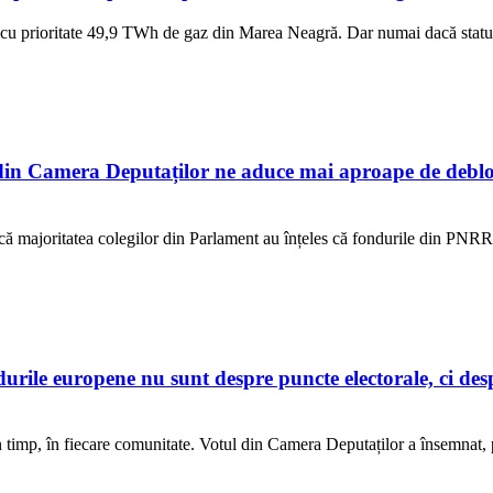
cu prioritate 49,9 TWh de gaz din Marea Neagră. Dar numai dacă statul 
n Camera Deputaților ne aduce mai aproape de debloc
ur că majoritatea colegilor din Parlament au înțeles că fondurile din PNR
e europene nu sunt despre puncte electorale, ci despre
 în timp, în fiecare comunitate. Votul din Camera Deputaților a însemnat