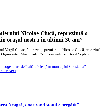
mierului Nicolae Ciucă, reprezintă o
n orașul nostru în ultimii 30 ani”
rul Vergil Chițac, în prezența premierului Nicolae Ciucă, reprezintă o
tele Organizației Municipale PNL Constanța, senatorul Septimiu
rin cogenerare de înaltă eficiență în municipiul Constanța”
lor OV
Next
ea Neagră, doar când statul e pregătit”