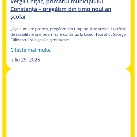
Vergil Chițac, primarul municipiului
Constanța – pregătim din timp noul an
școlar
,,Așa cum am promis, pregătim din timp noul an școlar. Lucrările
de reabilitare și modernizare continuă la Liceul Teoretic „George
Călinescu” și la școlile gimnaziale
Citeste mai multe
iulie 29, 2026