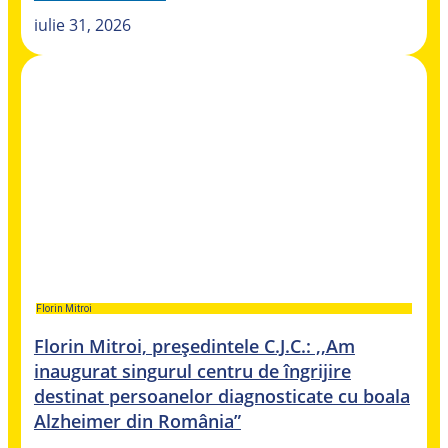
iulie 31, 2026
Florin Mitroi
Florin Mitroi, președintele C.J.C.: ,,Am
inaugurat singurul centru de îngrijire
destinat persoanelor diagnosticate cu boala
Alzheimer din România”