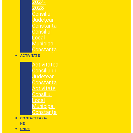
2024-
2028
Consiliul
Județean
Constanța
Consiliul
Local
Municipal
Constanța
ACTIVITATE
Activitatea
Consiliului
Județean
Constanța
Activitate
Consiliul
Local
Municipal
Constanța
CONTACTEAZA-
NE
UNDE