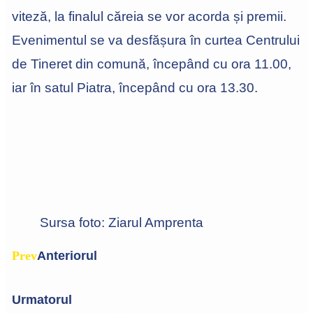
viteză, la finalul căreia se vor acorda și premii.
Evenimentul se va desfășura în curtea Centrului
de Tineret din comună, începând cu ora 11.00,
iar în satul Piatra, începând cu ora 13.30.
Sursa foto: Ziarul Amprenta
Prev
Anteriorul
Primăria Cernavoda se regăsește
printre beneficiarele Planului Național de Redresare
și Reziliență (PNRR)
Urmatorul
Grădinița nr.5 din Cernavoda va fi