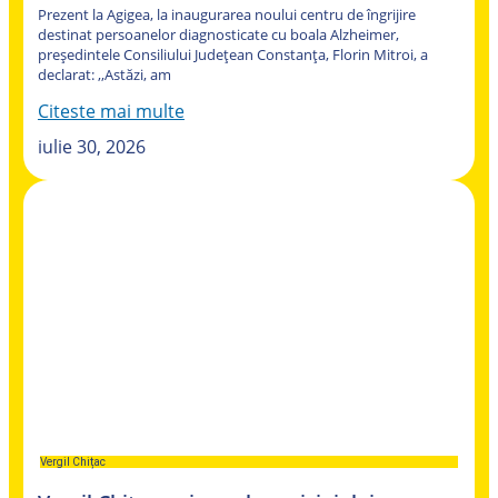
Prezent la Agigea, la inaugurarea noului centru de îngrijire
destinat persoanelor diagnosticate cu boala Alzheimer,
președintele Consiliului Județean Constanța, Florin Mitroi, a
declarat: ,,Astăzi, am
Citeste mai multe
iulie 30, 2026
Vergil Chițac