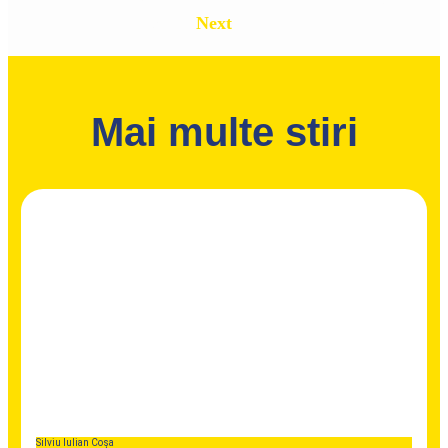
reabilitată energetic cu finanțare de la Administrația
Fondului pentru Mediu
Next
Mai multe stiri
Silviu Iulian Coșa