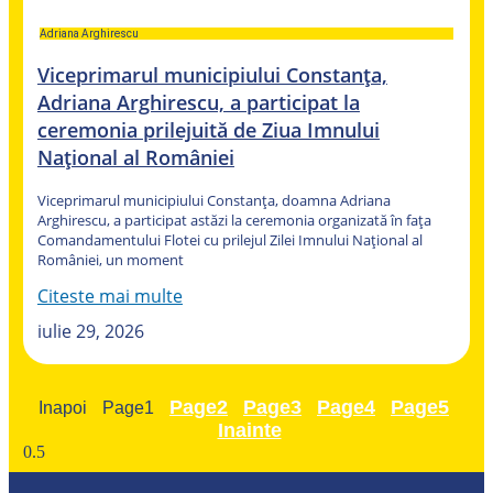
Adriana Arghirescu
Viceprimarul municipiului Constanța,
Adriana Arghirescu, a participat la
ceremonia prilejuită de Ziua Imnului
Național al României
Viceprimarul municipiului Constanța, doamna Adriana
Arghirescu, a participat astăzi la ceremonia organizată în fața
Comandamentului Flotei cu prilejul Zilei Imnului Național al
României, un moment
Citeste mai multe
iulie 29, 2026
Page
2
Page
3
Page
4
Page
5
Inapoi
Page
1
Inainte