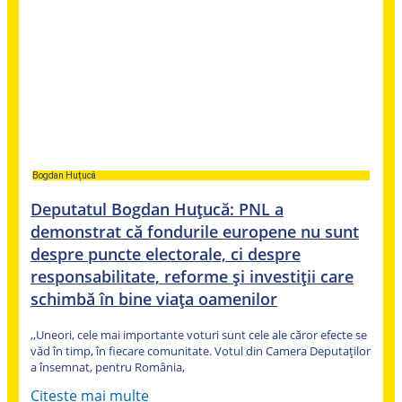
Bogdan Huțucă
Deputatul Bogdan Huțucă: PNL a
demonstrat că fondurile europene nu sunt
despre puncte electorale, ci despre
responsabilitate, reforme și investiții care
schimbă în bine viața oamenilor
,,Uneori, cele mai importante voturi sunt cele ale căror efecte se
văd în timp, în fiecare comunitate. Votul din Camera Deputaților
a însemnat, pentru România,
Citeste mai multe