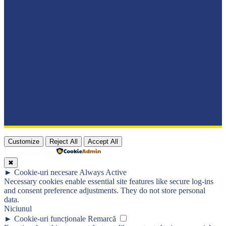
Customize
Reject All
Accept All
Propulsat de
✖
►
Cookie-uri necesare
Always Active
Necessary cookies enable essential site features like secure log-ins
and consent preference adjustments. They do not store personal
data.
Niciunul
►
Cookie-uri funcționale
Remarcă