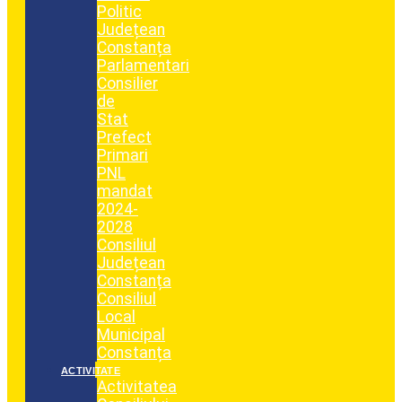
Politic
Județean
Constanța
Parlamentari
Consilier
de
Stat
Prefect
Primari
PNL
mandat
2024-
2028
Consiliul
Județean
Constanța
Consiliul
Local
Municipal
Constanța
ACTIVITATE
Activitatea