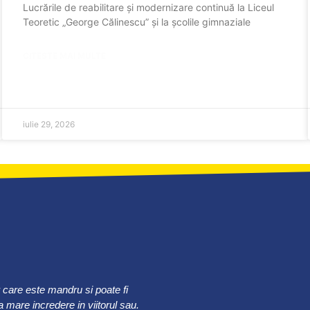
Lucrările de reabilitare și modernizare continuă la Liceul
Teoretic „George Călinescu” și la școlile gimnaziale
CITESTE MAI MULTE
iulie 29, 2026
r care este mandru si poate fi
 mare incredere in viitorul sau.