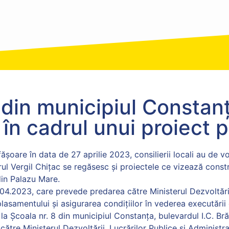
ță din municipiul Constan
 în cadrul unui proiect p
ășoare în data de 27 aprilie 2023, consilierii locali au de 
ul Vergil Chițac se regăsesc și proiectele ce vizează constru
din Palazu Mare.
1.04.2023, care prevede predarea către Ministerul Dezvoltării
asamentului și asigurarea condițiilor în vederea executării o
 la Școala nr. 8 din municipiul Constanța, bulevardul I.C. Bră
către Ministerul Dezvoltării, Lucrărilor Publice și Administ