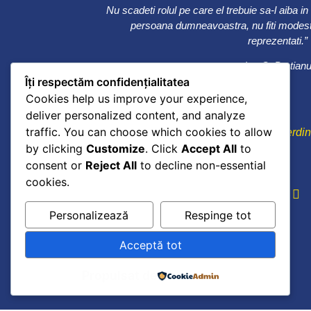
Nu scadeti rolul pe care el trebuie sa-l aiba in
persoana dumneavoastra, nu fiti modesti
reprezentati.”
Ion C. Bratian
Îți respectăm confidențialitatea
Cookies help us improve your experience,
deliver personalized content, and analyze
traffic. You can choose which cookies to allow
0241 615737
Bulevardul Ferdi
by clicking
Customize
. Click
Accept All
to
consent or
Reject All
to decline non-essential
cookies.
Personalizează
Respinge tot
Acceptă tot
Propulsat de