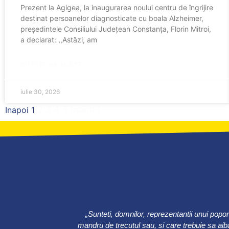
Prezent la Agigea, la inaugurarea noului centru de îngrijire
destinat persoanelor diagnosticate cu boala Alzheimer,
președintele Consiliului Județean Constanța, Florin Mitroi,
a declarat: ,,Astăzi, am
CITESTE MAI MULTE
iulie 30, 2026
2
3
4
5
Inainte
Inapoi
1
„Sunteti, domnilor, reprezentantii unui popo
mandru de trecutul sau, si care trebuie sa aiba