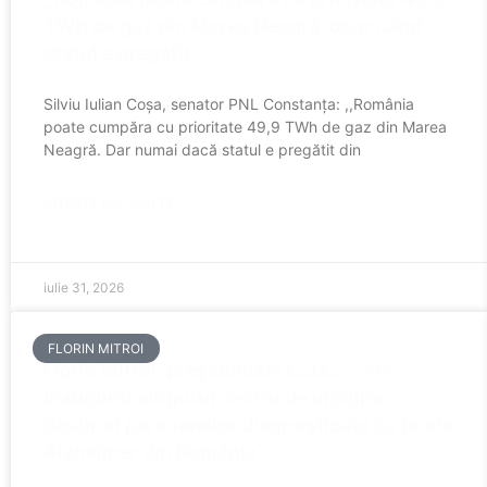
TWh de gaz din Marea Neagră, doar când
statul e pregătit”
Silviu Iulian Coșa, senator PNL Constanța: ,,România
poate cumpăra cu prioritate 49,9 TWh de gaz din Marea
Neagră. Dar numai dacă statul e pregătit din
CITESTE MAI MULTE
iulie 31, 2026
FLORIN MITROI
Florin Mitroi, președintele C.J.C.: ,,Am
inaugurat singurul centru de îngrijire
destinat persoanelor diagnosticate cu boala
Alzheimer din România”