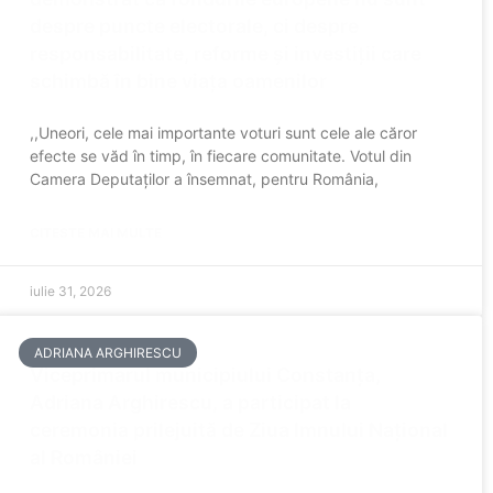
despre puncte electorale, ci despre
responsabilitate, reforme și investiții care
schimbă în bine viața oamenilor
,,Uneori, cele mai importante voturi sunt cele ale căror
efecte se văd în timp, în fiecare comunitate. Votul din
Camera Deputaților a însemnat, pentru România,
CITESTE MAI MULTE
iulie 31, 2026
ADRIANA ARGHIRESCU
Viceprimarul municipiului Constanța,
Adriana Arghirescu, a participat la
ceremonia prilejuită de Ziua Imnului Național
al României