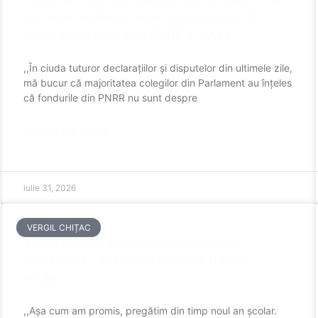
aproape de deblocarea a aproximativ 6
miliarde de euro prin PNRR și SAVE
,,În ciuda tuturor declarațiilor și disputelor din ultimele zile,
mă bucur că majoritatea colegilor din Parlament au înțeles
că fondurile din PNRR nu sunt despre
CITESTE MAI MULTE
iulie 31, 2026
VERGIL CHIȚAC
Vergil Chițac, primarul municipiului
Constanța – pregătim din timp noul an
școlar
,,Așa cum am promis, pregătim din timp noul an școlar.