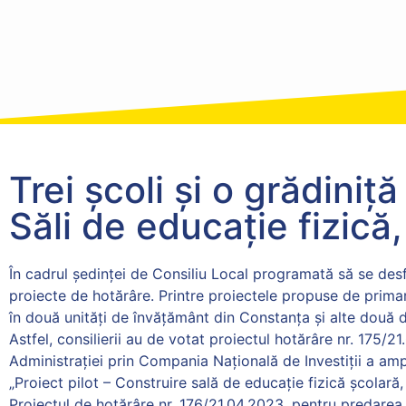
Trei școli și o grădini
Săli de educație fizică,
În cadrul ședinței de Consiliu Local programată să se desf
proiecte de hotărâre. Printre proiectele propuse de primar
în două unități de învățământ din Constanța și alte două 
Astfel, consilierii au de votat proiectul hotărâre nr. 175/2
Administrației prin Compania Națională de Investiții a ampl
„Proiect pilot – Construire sală de educație fizică școlară,
Proiectul de hotărâre nr. 176/21.04.2023, pentru predarea 