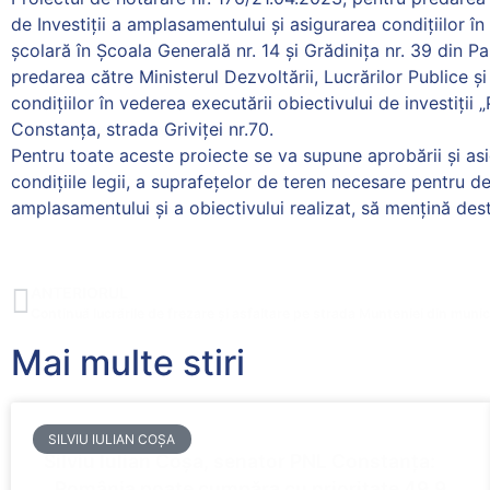
de Investiții a amplasamentului și asigurarea condițiilor în
școlară în Școala Generală nr. 14 și Grădinița nr. 39 din 
predarea către Ministerul Dezvoltării, Lucrărilor Publice ș
condițiilor în vederea executării obiectivului de investiții 
Constanța, strada Griviței nr.70.
Pentru toate aceste proiecte se va supune aprobării și asigur
condițiile legii, a suprafețelor de teren necesare pentru 
amplasamentului și a obiectivului realizat, să mențină des
ANTERIORUL
Continuă lucrările de frezare și asfaltare pe strada Munteniei din muni
Mai multe stiri
SILVIU IULIAN COȘA
Silviu Iulian Coșa, senator PNL Constanța:
,,România poate cumpăra cu prioritate 49,9