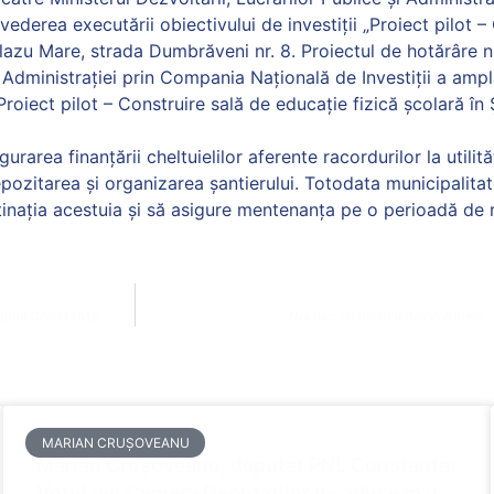
 vederea executării obiectivului de investiții „Proiect pilot 
Palazu Mare, strada Dumbrăveni nr. 8. Proiectul de hotărâre n
i Administrației prin Compania Națională de Investiții a amp
„Proiect pilot – Construire sală de educație fizică școlară în
area finanțării cheltuielilor aferente racordurilor la utilităț
depozitarea și organizarea șantierului. Totodata municipalit
tinația acestuia și să asigure mentenanța pe o perioadă de 
cipiul Constanța
Noi lucrări pentru dezvoltarea ,
MARIAN CRUȘOVEANU
Marian Crușoveanu, deputat PNL Constanța:
Votul din Camera Deputaților ne aduce mai