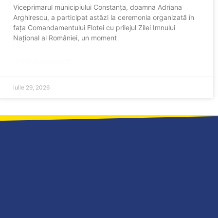
Viceprimarul municipiului Constanța, doamna Adriana
Arghirescu, a participat astăzi la ceremonia organizată în
fața Comandamentului Flotei cu prilejul Zilei Imnului
Național al României, un moment
CITESTE MAI MULTE
iulie 29, 2026