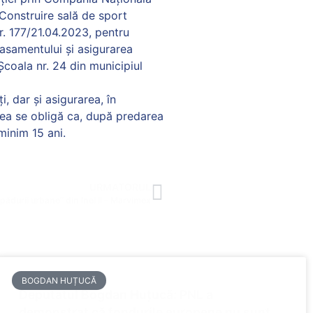
– Construire sală de sport
r. 177/21.04.2023, pentru
lasamentului și asigurarea
 Școala nr. 24 din municipiul
i, dar și asigurarea, în
atea se obligă ca, după predarea
minim 15 ani.
URMATORUL
,pădurii urbane” din Inel II – Marvimex
BOGDAN HUȚUCĂ
Deputatul Bogdan Huțucă: PNL a
demonstrat că fondurile europene nu sunt