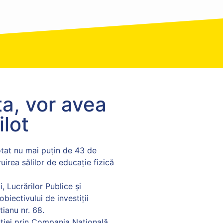
ța, vor avea
ilot
votat nu mai puțin de 43 de
irea sălilor de educație fizică
, Lucrărilor Publice și
biectivului de investiții
tianu nr. 68.
rației prin Compania Națională