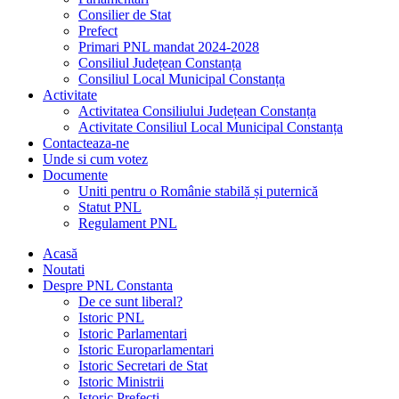
Consilier de Stat
Prefect
Primari PNL mandat 2024-2028
Consiliul Județean Constanța
Consiliul Local Municipal Constanța
Activitate
Activitatea Consiliului Județean Constanța
Activitate Consiliul Local Municipal Constanța
Contacteaza-ne
Unde si cum votez
Documente
Uniti pentru o Românie stabilă și puternică
Statut PNL
Regulament PNL
Acasă
Noutati
Despre PNL Constanta
De ce sunt liberal?
Istoric PNL
Istoric Parlamentari
Istoric Europarlamentari
Istoric Secretari de Stat
Istoric Ministrii
Istoric Prefecți