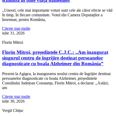
schimbă în bine viața oamenilor
,,Uneori, cele mai importante voturi sunt cele ale căror efecte se văd
în timp, în fiecare comunitate. Votul din Camera Deputaților a
însemnat, pentru România,
Citeste mai multe
iulie 31, 2026
Florin Mitroi
Florin Mitroi, președintele C.J.C.: ,,Am inaugurat
singurul centru de îngrijire destinat persoanelor
diagnosticate cu boala Alzheimer din România”
Prezent la Agigea, la inaugurarea noului centru de îngrijire destinat
persoanelor diagnosticate cu boala Alzheimer, președintele
Consiliului Județean Constanța, Florin Mitroi, a declarat: ,,Astăzi,
am
Citeste mai multe
iulie 30, 2026
Vergil Chițac