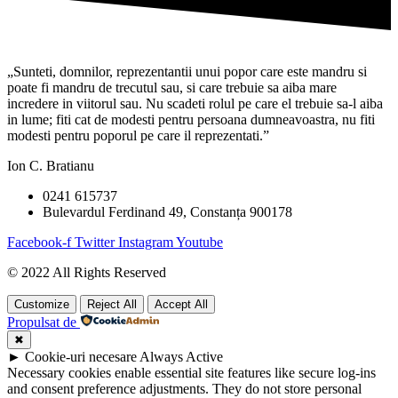
„Sunteti, domnilor, reprezentantii unui popor care este mandru si
poate fi mandru de trecutul sau, si care trebuie sa aiba mare
incredere in viitorul sau. Nu scadeti rolul pe care el trebuie sa-l aiba
in lume; fiti cat de modesti pentru persoana dumneavoastra, nu fiti
modesti pentru poporul pe care il reprezentati.”
Ion C. Bratianu
0241 615737
Bulevardul Ferdinand 49, Constanța 900178
Facebook-f
Twitter
Instagram
Youtube
© 2022 All Rights Reserved
Customize
Reject All
Accept All
Propulsat de
✖
►
Cookie-uri necesare
Always Active
Necessary cookies enable essential site features like secure log-ins
and consent preference adjustments. They do not store personal