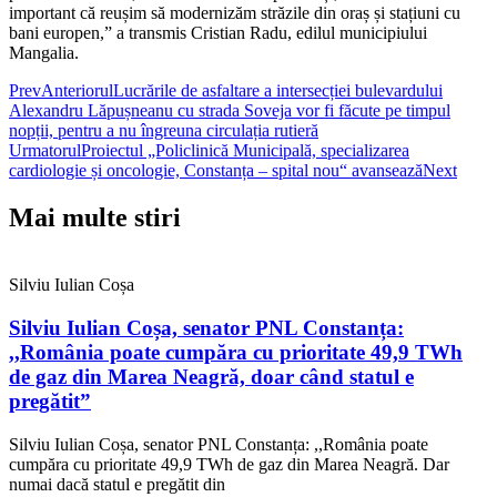
important că reușim să modernizăm străzile din oraș și stațiuni cu
bani europen,” a transmis Cristian Radu, edilul municipiului
Mangalia.
Prev
Anteriorul
Lucrările de asfaltare a intersecției bulevardului
Alexandru Lăpușneanu cu strada Soveja vor fi făcute pe timpul
nopții, pentru a nu îngreuna circulația rutieră
Urmatorul
Proiectul „Policlinică Municipală, specializarea
cardiologie și oncologie, Constanța – spital nou“ avansează
Next
Mai multe stiri
Silviu Iulian Coșa
Silviu Iulian Coșa, senator PNL Constanța:
,,România poate cumpăra cu prioritate 49,9 TWh
de gaz din Marea Neagră, doar când statul e
pregătit”
Silviu Iulian Coșa, senator PNL Constanța: ,,România poate
cumpăra cu prioritate 49,9 TWh de gaz din Marea Neagră. Dar
numai dacă statul e pregătit din