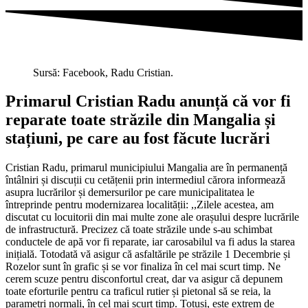
Sursă: Facebook, Radu Cristian.
Primarul Cristian Radu anunță că vor fi
reparate toate străzile din Mangalia și
stațiuni, pe care au fost făcute lucrări
Cristian Radu, primarul municipiului Mangalia are în permanență
întâlniri și discuții cu cetățenii prin intermediul cărora informează
asupra lucrărilor și demersurilor pe care municipalitatea le
întreprinde pentru modernizarea localității: ,,Zilele acestea, am
discutat cu locuitorii din mai multe zone ale orașului despre lucrările
de infrastructură. Precizez că toate străzile unde s-au schimbat
conductele de apă vor fi reparate, iar carosabilul va fi adus la starea
inițială. Totodată vă asigur că asfaltările pe străzile 1 Decembrie și
Rozelor sunt în grafic și se vor finaliza în cel mai scurt timp. Ne
cerem scuze pentru disconfortul creat, dar va asigur că depunem
toate eforturile pentru ca traficul rutier și pietonal să se reia, la
parametri normali, în cel mai scurt timp. Totuși, este extrem de