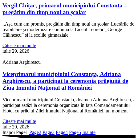
Vergil Chițac, primarul municipiului Constanța –
pregătim din timp noul an școlar
,,Așa cum am promis, pregătim din timp noul an școlar. Lucrările de
reabilitare și modernizare continuă la Liceul Teoretic „George
Călinescu” și la școlile gimnaziale
Citeste mai multe
iulie 29, 2026
Adriana Arghirescu
Viceprimarul municipiului Constanța, Adriana
Arghirescu, a participat la ceremonia prilejuită de
Ziua Imnului Național al României
Viceprimarul municipiului Constanța, doamna Adriana Arghirescu, a
participat astăzi la ceremonia organizată în fața Comandamentului
Flotei cu prilejul Zilei Imnului Național al României, un moment
Citeste mai multe
iulie 29, 2026
Inapoi
Page
1
Page
2
Page
3
Page
4
Page
5
Inainte