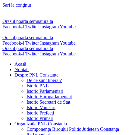
Sari la conținut
Orasul poarta semnatura ta
Facebook-f
Twitter
Instagram
Youtube
Orasul poarta semnatura ta
Facebook-f
Twitter
Instagram
Youtube
Orasul poarta semnatura ta
Facebook-f
Twitter
Instagram
Youtube
Acasă
Noutati
Despre PNL Constanta
De ce sunt liberal?
Istoric PNL
Istoric Parlamentari
Istoric Europarlamentari
Istoric Secretari de Stat
Istoric Ministrii
Istoric Prefecți
Istoric Primari
Organizatia PNL Constanta
Componența Biroului Politic Județean Constanța
Parlamentari