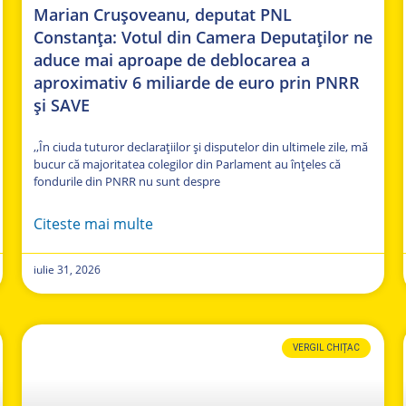
Marian Crușoveanu, deputat PNL
Constanța: Votul din Camera Deputaților ne
aduce mai aproape de deblocarea a
aproximativ 6 miliarde de euro prin PNRR
și SAVE
,,În ciuda tuturor declarațiilor și disputelor din ultimele zile, mă
bucur că majoritatea colegilor din Parlament au înțeles că
fondurile din PNRR nu sunt despre
Citeste mai multe
iulie 31, 2026
VERGIL CHIȚAC