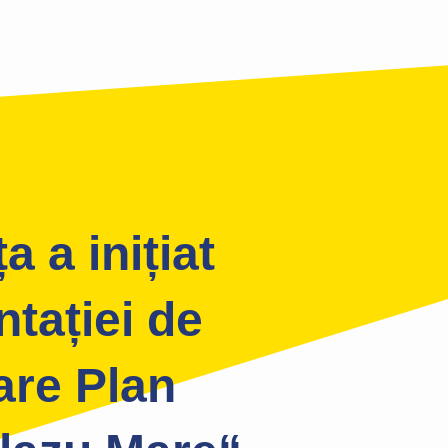
 a inițiat
tației de
are Plan