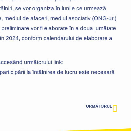
âlniri, se vor organiza în lunile ce urmează
ile, mediul de afaceri, mediul asociativ (ONG-uri)
le preliminare vor fi elaborate în a doua jumătate
 în 2024, conform calendarului de elaborare a
 accesând următorului link:
ticipării la întâlnirea de lucru este necesară
URMATORUL
Obiectivele aflate în administrarea Primăriei municipiului Constanța vor fi supravegheate video