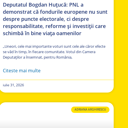
Deputatul Bogdan Huțucă: PNL a
demonstrat că fondurile europene nu sunt
despre puncte electorale, ci despre
responsabilitate, reforme și investiții care
schimbă în bine viața oamenilor
,,Uneori, cele mai importante voturi sunt cele ale căror efecte
se văd în timp, în fiecare comunitate. Votul din Camera
Deputaților a însemnat, pentru România,
Citeste mai multe
iulie 31, 2026
ADRIANA ARGHIRESCU