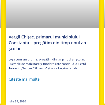
Vergil Chițac, primarul municipiului
Constanța – pregătim din timp noul an
școlar
,,Așa cum am promis, pregătim din timp noul an școlar.
Lucrările de reabilitare și modernizare continuă la Liceul
Teoretic „George Călinescu” și la școlile gimnaziale
Citeste mai multe
iulie 29, 2026