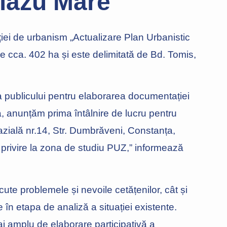
alazu Mare“
iei de urbanism „Actualizare Plan Urbanistic
 cca. 402 ha și este delimitată de Bd. Tomis,
 a publicului pentru elaborarea documentației
 anunțăm prima întâlnire de lucru pentru
zială nr.14, Str. Dumbrăveni, Constanța,
 privire la zona de studiu PUZ,” informează
ute problemele și nevoile cetățenilor, cât și
 în etapa de analiză a situației existente.
ai amplu de elaborare participativă a