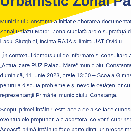
Urbanistic Zonal P
Municipiul Constanța a inițiat elaborarea documentaț
Zonal Palazu Mare“. Zona studiată are o suprafață de
Lacul Siutghiol, incinta RAJA și limita UAT Ovidiu.
,,În contextul demersului de informare și consultare
„Actualizare PUZ Palazu Mare“ municipiul Constanța,
duminică, 11 iunie 2023, orele 13:00 – Școala Gimna
pentru a discuta problemele și nevoile cetățenilor cu
reprezentanții Primăriei municipiului Constanța.
Scopul primei întâlniri este acela de a se face cunosc
eventualele propuneri ale acestora, ce vor fi cuprinse
Această primă întâlnire face parte dintr-un proces m