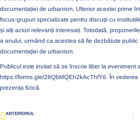
documentației de urbanism. Ulterior acestei prime înt
focus-grupuri specializate pentru discuții cu instituți
și alți actori relevanți interesați. Totodată, propuneri
a anului, urmând ca acestea să fie dezbătute public
documentației de urbanism.
Publicul este invitat să se înscrie liber la eveniment
https://forms.gle/28QbMQEh2kAcThfY6. În vederea par
prezența fizică.
ANTERIORUL
Lucrările de modernizare a infrastructurii pietonale acoperă tot mai multe zone din oraș