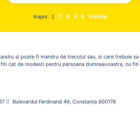
2
3
4
5
Inainte
Inapoi
1
andru si poate fi mandru de trecutul sau, si care trebuie sa 
e; fiti cat de modesti pentru persoana dumneavoastra, nu fi
37
Bulevardul Ferdinand 49, Constanța 900178