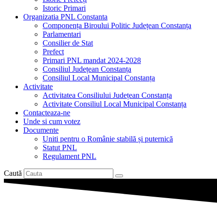
Istoric Primari
Organizatia PNL Constanta
Componența Biroului Politic Județean Constanța
Parlamentari
Consilier de Stat
Prefect
Primari PNL mandat 2024-2028
Consiliul Județean Constanța
Consiliul Local Municipal Constanța
Activitate
Activitatea Consiliului Județean Constanța
Activitate Consiliul Local Municipal Constanța
Contacteaza-ne
Unde si cum votez
Documente
Uniti pentru o Românie stabilă și puternică
Statut PNL
Regulament PNL
Caută