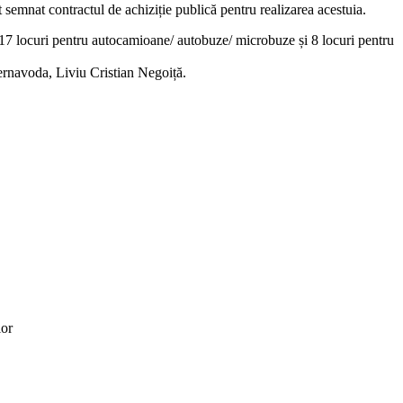
mnat contractul de achiziție publică pentru realizarea acestuia.
e, 17 locuri pentru autocamioane/ autobuze/ microbuze și 8 locuri pentru
 Cernavoda, Liviu Cristian Negoiță.
lor