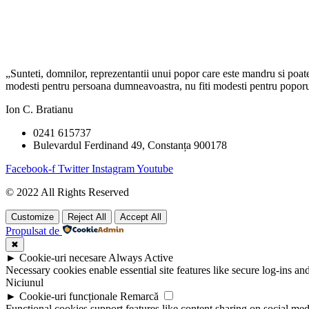
„Sunteti, domnilor, reprezentantii unui popor care este mandru si poate f
modesti pentru persoana dumneavoastra, nu fiti modesti pentru poporul 
Ion C. Bratianu
0241 615737
Bulevardul Ferdinand 49, Constanța 900178
Facebook-f
Twitter
Instagram
Youtube
© 2022 All Rights Reserved
Customize
Reject All
Accept All
Propulsat de
✖
►
Cookie-uri necesare
Always Active
Necessary cookies enable essential site features like secure log-ins a
Niciunul
►
Cookie-uri funcționale
Remarcă
Functional cookies support features like content sharing on social medi