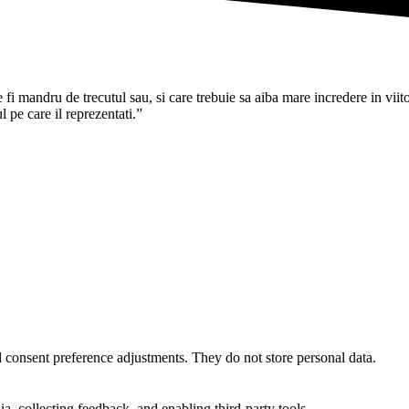
i mandru de trecutul sau, si care trebuie sa aiba mare incredere in viitoru
pe care il reprezentati.”
nd consent preference adjustments. They do not store personal data.
a, collecting feedback, and enabling third-party tools.