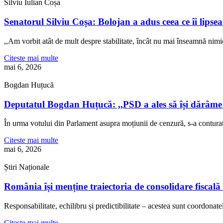
Silviu Iulian Coșa
Senatorul Silviu Coșa: Bolojan a adus ceea ce îi lipsea
,,Am vorbit atât de mult despre stabilitate, încât nu mai înseamnă nimic. 
Citeste mai multe
mai 6, 2026
Bogdan Huțucă
Deputatul Bogdan Huțucă: ,,PSD a ales să își dărâme 
În urma votului din Parlament asupra moțiunii de cenzură, s-a conturat 
Citeste mai multe
mai 6, 2026
Știri Naționale
România își menține traiectoria de consolidare fiscal
Responsabilitate, echilibru și predictibilitate – acestea sunt coordonate
Citeste mai multe