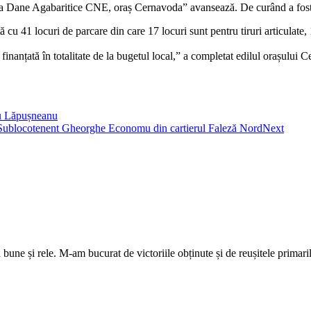
a Dane Agabaritice CNE, oraș Cernavoda” avansează. De curând a fost se
ă cu 41 locuri de parcare din care 17 locuri sunt pentru tiruri articulat
finanțată în totalitate de la bugetul local,” a completat edilul orașului
ru Lăpușneanu
ada Sublocotenent Gheorghe Economu din cartierul Faleză Nord
Next
 și rele. M-am bucurat de victoriile obținute și de reușitele primari