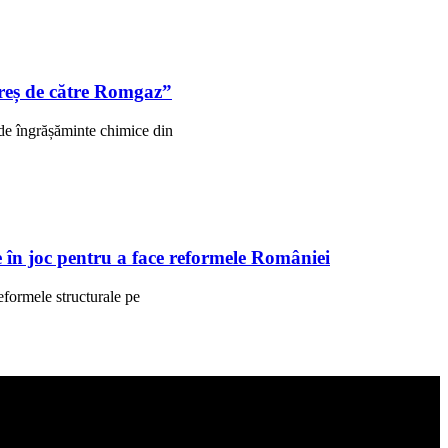
ureș de către Romgaz”
 de îngrășăminte chimice din
 în joc pentru a face reformele României
eformele structurale pe