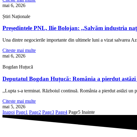
mai 6, 2026
Știri Naționale
Președintele PNL, Ilie Bolojan: ,,Salvăm industria n
Una dintre negocierile importante din ultimele luni a vizat salvarea 
Citeste mai multe
mai 6, 2026
Bogdan Huțucă
Deputatul Bogdan Huțucă: România a pierdut astăzi un
,,Lupta s-a terminat. Războiul continuă. România a pierdut astăzi un pr
Citeste mai multe
mai 5, 2026
Inapoi
Page
1
Page
2
Page
3
Page
4
Page
5
Inainte