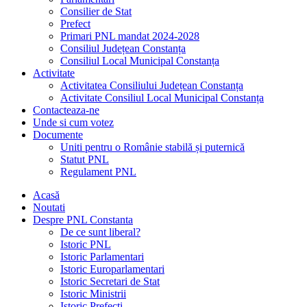
Consilier de Stat
Prefect
Primari PNL mandat 2024-2028
Consiliul Județean Constanța
Consiliul Local Municipal Constanța
Activitate
Activitatea Consiliului Județean Constanța
Activitate Consiliul Local Municipal Constanța
Contacteaza-ne
Unde si cum votez
Documente
Uniti pentru o Românie stabilă și puternică
Statut PNL
Regulament PNL
Acasă
Noutati
Despre PNL Constanta
De ce sunt liberal?
Istoric PNL
Istoric Parlamentari
Istoric Europarlamentari
Istoric Secretari de Stat
Istoric Ministrii
Istoric Prefecți