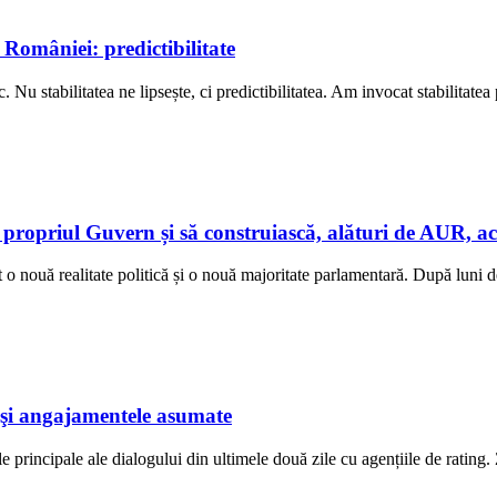
 României: predictibilitate
Nu stabilitatea ne lipsește, ci predictibilitatea. Am invocat stabilitatea 
propriul Guvern și să construiască, alături de AUR, ac
o nouă realitate politică și o nouă majoritate parlamentară. După luni de
ă şi angajamentele asumate
le principale ale dialogului din ultimele două zile cu agențiile de rating