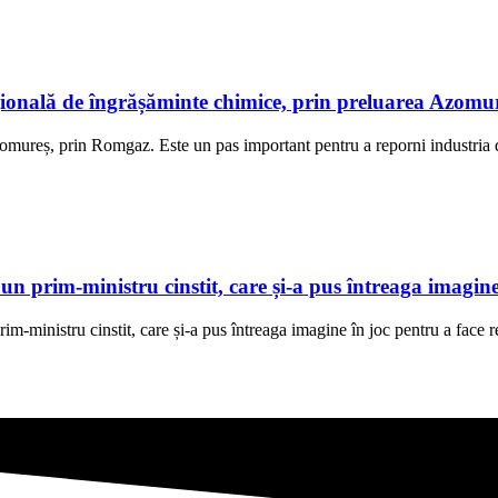
ațională de îngrășăminte chimice, prin preluarea Azom
Azomureș, prin Romgaz. Este un pas important pentru a reporni industria
 prim-ministru cinstit, care și-a pus întreaga imagine
im-ministru cinstit, care și-a pus întreaga imagine în joc pentru a face r