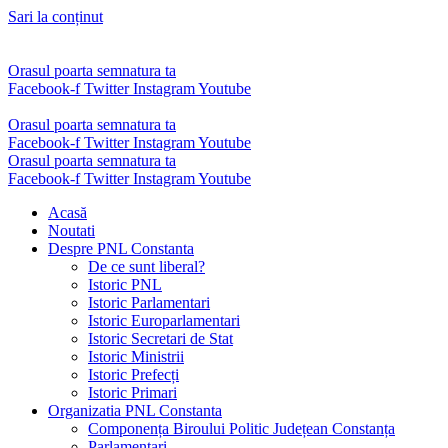
Sari la conținut
Orasul poarta semnatura ta
Facebook-f
Twitter
Instagram
Youtube
Orasul poarta semnatura ta
Facebook-f
Twitter
Instagram
Youtube
Orasul poarta semnatura ta
Facebook-f
Twitter
Instagram
Youtube
Acasă
Noutati
Despre PNL Constanta
De ce sunt liberal?
Istoric PNL
Istoric Parlamentari
Istoric Europarlamentari
Istoric Secretari de Stat
Istoric Ministrii
Istoric Prefecți
Istoric Primari
Organizatia PNL Constanta
Componența Biroului Politic Județean Constanța
Parlamentari