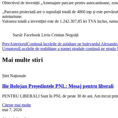
Obiectivul de investiții „Amenajare parcare pentru autocamioane, zon
,,Parcarea proiectată are o suprafață totală de 4860 mp și este prevăzut
autoturisme.
Valoarea totală a investiției este de 1.242.307,85 lei TVA inclus, suma 
Sursă: Facebook Liviu Cristian Negoiță
Prev
Anteriorul
Continuă lucrările de asfaltare pe bulevardul Alexand
Urmatorul
Lucrările de reabilitare a tramei stradale continuă pe str
Mai multe stiri
Știri Naționale
Ilie Bolojan Președintele PNL: Mesaj pentru liberali
PENTRU LIBERALI Sunt în PNL de peste 30 de ani. Am trecut prin bune
Citeste mai multe
mai 7, 2026