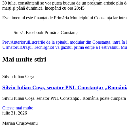
30 iulie, constănțenii se vor putea bucura de un program artistic plin d
marți și până duminică, începând cu ora 20:45.
Evenimentul este finanțat de Primăria Municipiului Constanța iar intrarea
Sursă: Facebook Primăria Constanța
Prev
Anteriorul
Lucrările de la spitalul modular din Constanța, intră în 
Urmatorul
Orașul Techirghiol va găzdui prima ediție a Festivalului 
Mai multe stiri
Silviu Iulian Coșa
Silviu Iulian Coșa, senator PNL Constanța: ,,Români
Silviu Iulian Coșa, senator PNL Constanța: ,,România poate cumpăra 
Citeste mai multe
iulie 31, 2026
Marian Crușoveanu