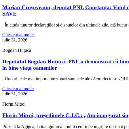
Marian Crușoveanu, deputat PNL Constanța: Votul di
SAVE
,,În ciuda tuturor declarațiilor și disputelor din ultimele zile, mă buc
Citeste mai multe
iulie 31, 2026
Bogdan Huțucă
Deputatul Bogdan Huțucă: PNL a demonstrat că fonduril
în bine viața oamenilor
,,Uneori, cele mai importante voturi sunt cele ale căror efecte se văd
Citeste mai multe
iulie 31, 2026
Florin Mitroi
Florin Mitroi, președintele C.J.C.: ,,Am inaugurat si
Prezent la Agigea, la inaugurarea noului centru de îngrijire destinat p