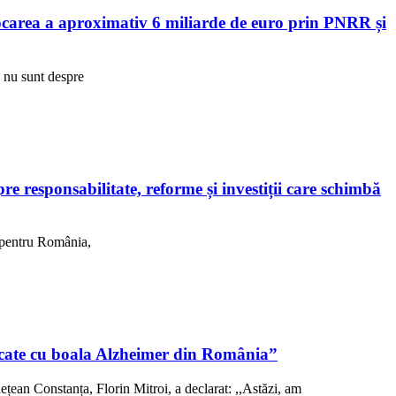
area a aproximativ 6 miliarde de euro prin PNRR și
R nu sunt despre
 responsabilitate, reforme și investiții care schimbă
, pentru România,
sticate cu boala Alzheimer din România”
ețean Constanța, Florin Mitroi, a declarat: ,,Astăzi, am