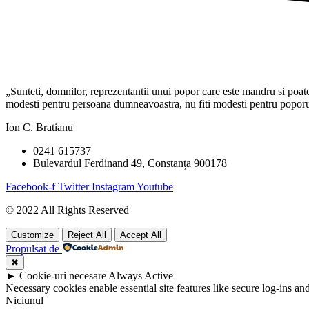
„Sunteti, domnilor, reprezentantii unui popor care este mandru si poate f
modesti pentru persoana dumneavoastra, nu fiti modesti pentru poporul 
Ion C. Bratianu
0241 615737
Bulevardul Ferdinand 49, Constanța 900178
Facebook-f
Twitter
Instagram
Youtube
© 2022 All Rights Reserved
Customize
Reject All
Accept All
Propulsat de
✖
►
Cookie-uri necesare
Always Active
Necessary cookies enable essential site features like secure log-ins a
Niciunul