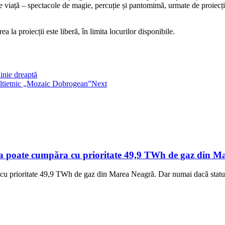
e viață – spectacole de magie, percuție și pantomimă, urmate de proiecții
 la proiecții este liberă, în limita locurilor disponibile.
linie dreaptă
Multietnic „Mozaic Dobrogean”
Next
a poate cumpăra cu prioritate 49,9 TWh de gaz din Mar
cu prioritate 49,9 TWh de gaz din Marea Neagră. Dar numai dacă statul 