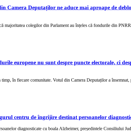
n Camera Deputaților ne aduce mai aproape de debloc
ur că majoritatea colegilor din Parlament au înțeles că fondurile din PNR
e europene nu sunt despre puncte electorale, ci despre
 în timp, în fiecare comunitate. Votul din Camera Deputaților a însemnat
ngurul centru de îngrijire destinat persoanelor diagno
ersoanelor diagnosticate cu boala Alzheimer, președintele Consiliului Jud