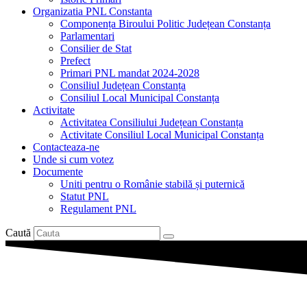
Organizatia PNL Constanta
Componența Biroului Politic Județean Constanța
Parlamentari
Consilier de Stat
Prefect
Primari PNL mandat 2024-2028
Consiliul Județean Constanța
Consiliul Local Municipal Constanța
Activitate
Activitatea Consiliului Județean Constanța
Activitate Consiliul Local Municipal Constanța
Contacteaza-ne
Unde si cum votez
Documente
Uniti pentru o Românie stabilă și puternică
Statut PNL
Regulament PNL
Caută