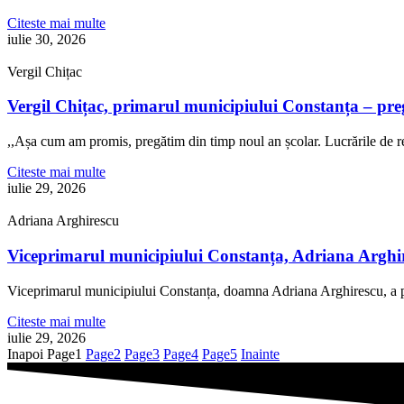
Citeste mai multe
iulie 30, 2026
Vergil Chițac
Vergil Chițac, primarul municipiului Constanța – pre
,,Așa cum am promis, pregătim din timp noul an școlar. Lucrările de re
Citeste mai multe
iulie 29, 2026
Adriana Arghirescu
Viceprimarul municipiului Constanța, Adriana Arghire
Viceprimarul municipiului Constanța, doamna Adriana Arghirescu, a pa
Citeste mai multe
iulie 29, 2026
Inapoi
Page
1
Page
2
Page
3
Page
4
Page
5
Inainte