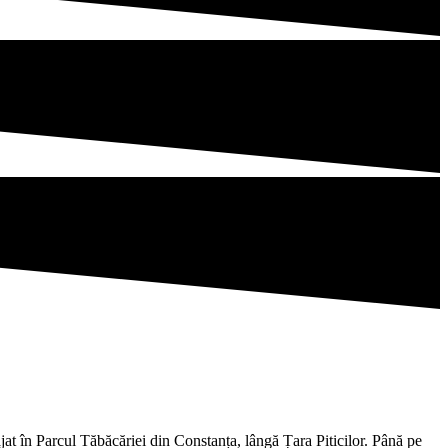
ajat în Parcul Tăbăcăriei din Constanța, lângă Țara Piticilor. Până pe