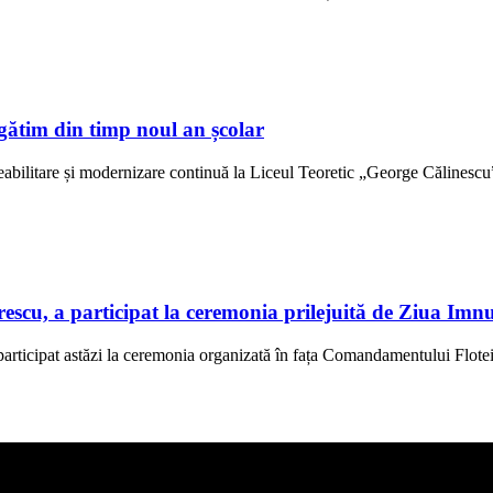
gătim din timp noul an școlar
abilitare și modernizare continuă la Liceul Teoretic „George Călinescu” 
scu, a participat la ceremonia prilejuită de Ziua Imn
rticipat astăzi la ceremonia organizată în fața Comandamentului Flotei