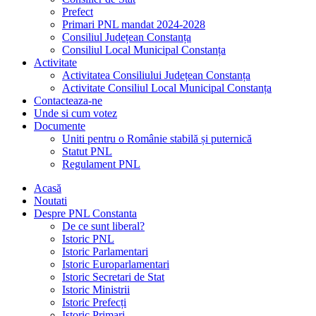
Prefect
Primari PNL mandat 2024-2028
Consiliul Județean Constanța
Consiliul Local Municipal Constanța
Activitate
Activitatea Consiliului Județean Constanța
Activitate Consiliul Local Municipal Constanța
Contacteaza-ne
Unde si cum votez
Documente
Uniti pentru o Românie stabilă și puternică
Statut PNL
Regulament PNL
Acasă
Noutati
Despre PNL Constanta
De ce sunt liberal?
Istoric PNL
Istoric Parlamentari
Istoric Europarlamentari
Istoric Secretari de Stat
Istoric Ministrii
Istoric Prefecți
Istoric Primari