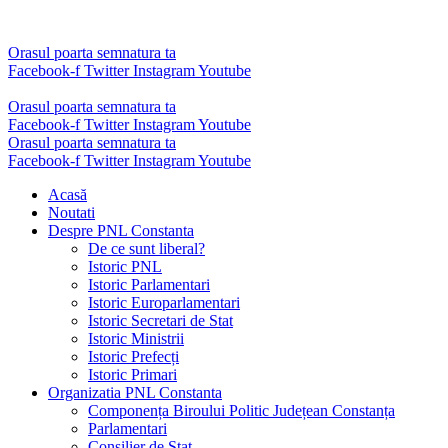
Sari
la
conținut
Orasul poarta semnatura ta
Facebook-f
Twitter
Instagram
Youtube
Orasul poarta semnatura ta
Facebook-f
Twitter
Instagram
Youtube
Orasul poarta semnatura ta
Facebook-f
Twitter
Instagram
Youtube
Acasă
Noutati
Despre PNL Constanta
De ce sunt liberal?
Istoric PNL
Istoric Parlamentari
Istoric Europarlamentari
Istoric Secretari de Stat
Istoric Ministrii
Istoric Prefecți
Istoric Primari
Organizatia PNL Constanta
Componența Biroului Politic Județean Constanța
Parlamentari
Consilier de Stat