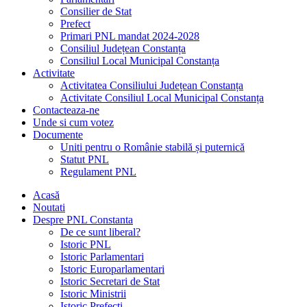
Consilier de Stat
Prefect
Primari PNL mandat 2024-2028
Consiliul Județean Constanța
Consiliul Local Municipal Constanța
Activitate
Activitatea Consiliului Județean Constanța
Activitate Consiliul Local Municipal Constanța
Contacteaza-ne
Unde si cum votez
Documente
Uniti pentru o Românie stabilă și puternică
Statut PNL
Regulament PNL
Acasă
Noutati
Despre PNL Constanta
De ce sunt liberal?
Istoric PNL
Istoric Parlamentari
Istoric Europarlamentari
Istoric Secretari de Stat
Istoric Ministrii
Istoric Prefecți