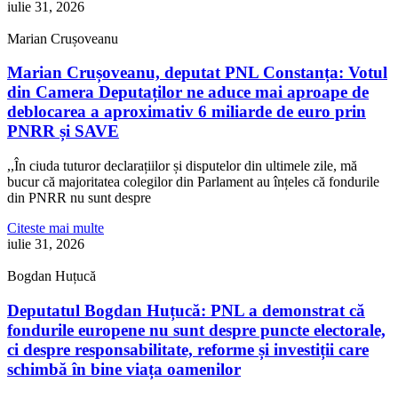
iulie 31, 2026
Marian Crușoveanu
Marian Crușoveanu, deputat PNL Constanța: Votul
din Camera Deputaților ne aduce mai aproape de
deblocarea a aproximativ 6 miliarde de euro prin
PNRR și SAVE
,,În ciuda tuturor declarațiilor și disputelor din ultimele zile, mă
bucur că majoritatea colegilor din Parlament au înțeles că fondurile
din PNRR nu sunt despre
Citeste mai multe
iulie 31, 2026
Bogdan Huțucă
Deputatul Bogdan Huțucă: PNL a demonstrat că
fondurile europene nu sunt despre puncte electorale,
ci despre responsabilitate, reforme și investiții care
schimbă în bine viața oamenilor