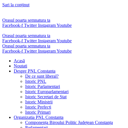
Sari la conținut
Orasul poarta semnatura ta
Facebook-f
Twitter
Instagram
Youtube
Orasul poarta semnatura ta
Facebook-f
Twitter
Instagram
Youtube
Orasul poarta semnatura ta
Facebook-f
Twitter
Instagram
Youtube
Acasă
Noutati
Despre PNL Constanta
De ce sunt liberal?
Istoric PNL
Istoric Parlamentari
Istoric Europarlamentari
Istoric Secretari de Stat
Istoric Ministrii
Istoric Prefecți
Istoric Primari
Organizatia PNL Constanta
Componența Biroului Politic Județean Constanța
Parlamentari