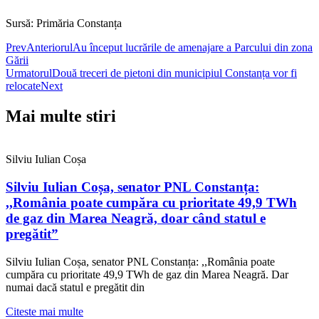
Sursă: Primăria Constanța
Prev
Anteriorul
Au început lucrările de amenajare a Parcului din zona
Gării
Urmatorul
Două treceri de pietoni din municipiul Constanța vor fi
relocate
Next
Mai multe stiri
Silviu Iulian Coșa
Silviu Iulian Coșa, senator PNL Constanța:
,,România poate cumpăra cu prioritate 49,9 TWh
de gaz din Marea Neagră, doar când statul e
pregătit”
Silviu Iulian Coșa, senator PNL Constanța: ,,România poate
cumpăra cu prioritate 49,9 TWh de gaz din Marea Neagră. Dar
numai dacă statul e pregătit din
Citeste mai multe