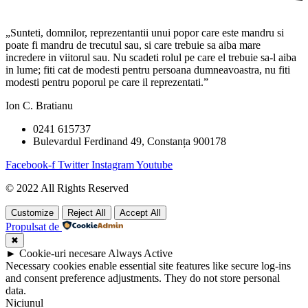
„Sunteti, domnilor, reprezentantii unui popor care este mandru si
poate fi mandru de trecutul sau, si care trebuie sa aiba mare
incredere in viitorul sau. Nu scadeti rolul pe care el trebuie sa-l aiba
in lume; fiti cat de modesti pentru persoana dumneavoastra, nu fiti
modesti pentru poporul pe care il reprezentati.”
Ion C. Bratianu
0241 615737
Bulevardul Ferdinand 49, Constanța 900178
Facebook-f
Twitter
Instagram
Youtube
© 2022 All Rights Reserved
Customize
Reject All
Accept All
Propulsat de
✖
►
Cookie-uri necesare
Always Active
Necessary cookies enable essential site features like secure log-ins
and consent preference adjustments. They do not store personal
data.
Niciunul