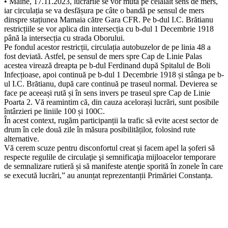
• Mâine, 17.11.2023, lucrările se vor muta pe celălalt sens de mers,
iar circulația se va desfășura pe câte o bandă pe sensul de mers
dinspre stațiunea Mamaia către Gara CFR. Pe b-dul I.C. Brătianu
restricțiile se vor aplica din intersecția cu b-dul 1 Decembrie 1918
până la intersecția cu strada Oborului.
Pe fondul acestor restricții, circulația autobuzelor de pe linia 48 a
fost deviată. Astfel, pe sensul de mers spre Cap de Linie Palas
acestea virează dreapta pe b-dul Ferdinand după Spitalul de Boli
Infecțioase, apoi continuă pe b-dul 1 Decembrie 1918 și stânga pe b-
ul I.C. Brătianu, după care continuă pe traseul normal. Devierea se
face pe aceeași rută și în sens invers pe traseul spre Cap de Linie
Poarta 2. Vă reamintim că, din cauza acelorași lucrări, sunt posibile
întârzieri pe liniile 100 și 100C.
În acest context, rugăm participanții la trafic să evite acest sector de
drum în cele două zile în măsura posibilităților, folosind rute
alternative.
Vă cerem scuze pentru disconfortul creat și facem apel la șoferi să
respecte regulile de circulaţie şi semnificaţia mijloacelor temporare
de semnalizare rutieră și să manifeste atenţie sporită în zonele în care
se execută lucrări,” au anunțat reprezentanții Primăriei Constanța.