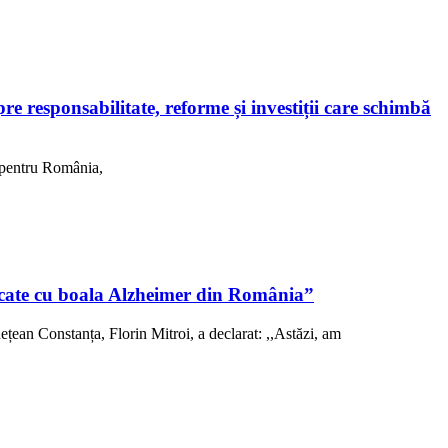
 responsabilitate, reforme și investiții care schimbă
, pentru România,
sticate cu boala Alzheimer din România”
ețean Constanța, Florin Mitroi, a declarat: ,,Astăzi, am