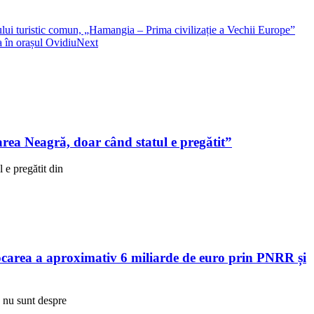
ului turistic comun, „Hamangia – Prima civilizație a Vechii Europe”
a în orașul Ovidiu
Next
ea Neagră, doar când statul e pregătit”
e pregătit din
area a aproximativ 6 miliarde de euro prin PNRR și
R nu sunt despre