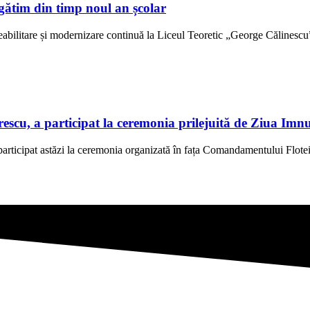
gătim din timp noul an școlar
abilitare și modernizare continuă la Liceul Teoretic „George Călinescu” 
scu, a participat la ceremonia prilejuită de Ziua Imn
rticipat astăzi la ceremonia organizată în fața Comandamentului Flotei