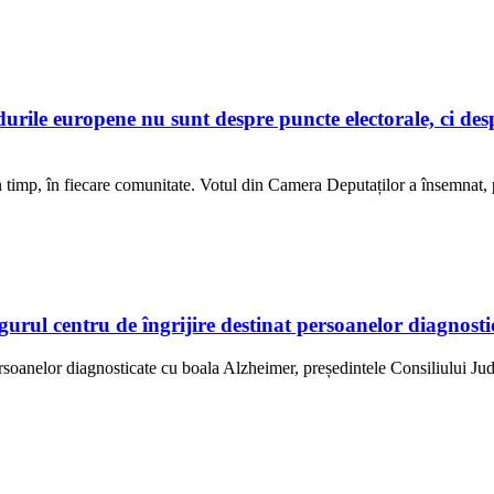
e europene nu sunt despre puncte electorale, ci despre
 în timp, în fiecare comunitate. Votul din Camera Deputaților a însemnat
ngurul centru de îngrijire destinat persoanelor diagno
ersoanelor diagnosticate cu boala Alzheimer, președintele Consiliului Jud