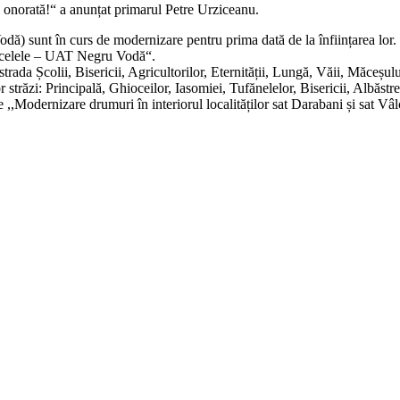
 onorată!“ a anunțat primarul Petre Urziceanu.
) sunt în curs de modernizare pentru prima dată de la înființarea lor. Lu
Vâlcelele – UAT Negru Vodă“.
rada Școlii, Bisericii, Agricultorilor, Eternității, Lungă, Văii, Măceșulu
răzi: Principală, Ghioceilor, Iasomiei, Tufănelelor, Bisericii, Albăstrele
e ,,Modernizare drumuri în interiorul localităților sat Darabani și sat