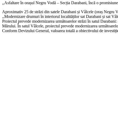
,,Asfaltare în orașul Negru Vodă – Secția Darabani, încă o promisiune
Aproximativ 25 de străzi din satele Darabani și Vâlcele (oraș Negru Vodă
,,Modernizare drumuri în interiorul localităților sat Darabani și sat 
Proiectul prevede modernizarea următoarelor străzi în satul Darabani: st
Mărului. În satul Vâlcele, proiectul prevede modernizarea următoarelor st
Conform Devizului General, valoarea totală a obiectivului de investiți