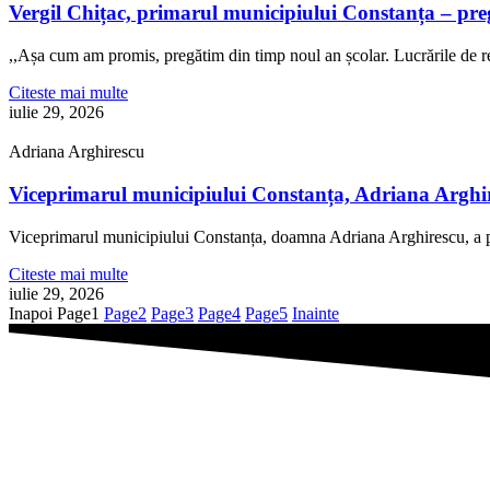
Vergil Chițac, primarul municipiului Constanța – pre
,,Așa cum am promis, pregătim din timp noul an școlar. Lucrările de re
Citeste mai multe
iulie 29, 2026
Adriana Arghirescu
Viceprimarul municipiului Constanța, Adriana Arghire
Viceprimarul municipiului Constanța, doamna Adriana Arghirescu, a pa
Citeste mai multe
iulie 29, 2026
Inapoi
Page
1
Page
2
Page
3
Page
4
Page
5
Inainte