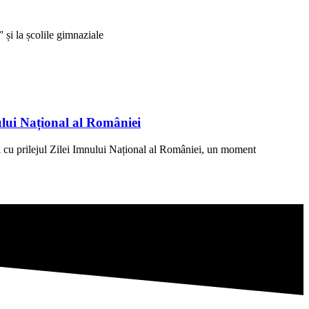
și la școlile gimnaziale
ului Național al României
 cu prilejul Zilei Imnului Național al României, un moment