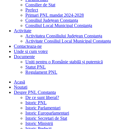
Consilier de Stat
Prefect
Primari PNL mandat 2024-2028
Consiliul Județean Constanța
Consiliul Local Municipal Constanța
Activitate
Activitatea Consiliului Județean Constanța
Activitate Consiliul Local Municipal Constanța
Contacteaza-ne
Unde si cum votez
Documente
Uniti pentru o Românie stabilă și puternică
Statut PNL
Regulament PNL
Acasă
Noutati
Despre PNL Constanta
De ce sunt liberal?
Istoric PNL
Istoric Parlamentari
Istoric Europarlamentari
Istoric Secretari de Stat
Istoric Ministrii
Istoric Prefecți