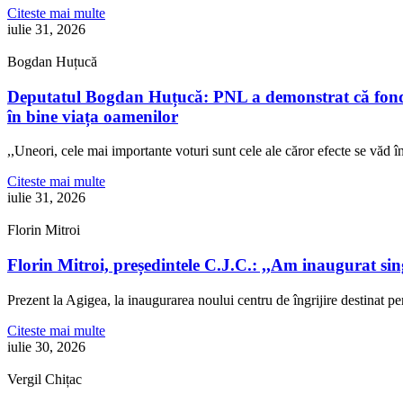
Citeste mai multe
iulie 31, 2026
Bogdan Huțucă
Deputatul Bogdan Huțucă: PNL a demonstrat că fonduril
în bine viața oamenilor
,,Uneori, cele mai importante voturi sunt cele ale căror efecte se văd
Citeste mai multe
iulie 31, 2026
Florin Mitroi
Florin Mitroi, președintele C.J.C.: ,,Am inaugurat si
Prezent la Agigea, la inaugurarea noului centru de îngrijire destinat p
Citeste mai multe
iulie 30, 2026
Vergil Chițac