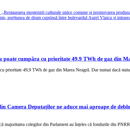
ul ,,Restaurarea moştenirii culturale unice comune şi promovarea produs
omis, porțiunea de drum cuprinsă între bulevardul Aurel Vlaicu și intrare
a poate cumpăra cu prioritate 49,9 TWh de gaz din Mar
cu prioritate 49,9 TWh de gaz din Marea Neagră. Dar numai dacă statul 
n Camera Deputaților ne aduce mai aproape de debloc
ur că majoritatea colegilor din Parlament au înțeles că fondurile din PNR