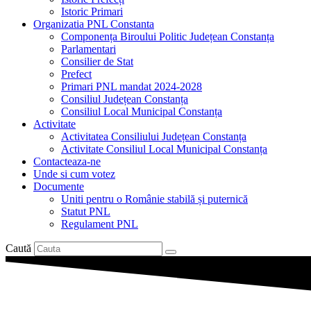
Istoric Primari
Organizatia PNL Constanta
Componența Biroului Politic Județean Constanța
Parlamentari
Consilier de Stat
Prefect
Primari PNL mandat 2024-2028
Consiliul Județean Constanța
Consiliul Local Municipal Constanța
Activitate
Activitatea Consiliului Județean Constanța
Activitate Consiliul Local Municipal Constanța
Contacteaza-ne
Unde si cum votez
Documente
Uniti pentru o Românie stabilă și puternică
Statut PNL
Regulament PNL
Caută