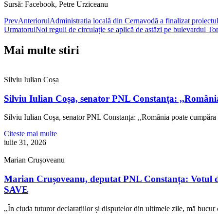
Sursă: Facebook, Petre Urziceanu
Prev
Anteriorul
Administrația locală din Cernavodă a finalizat proiect
Urmatorul
Noi reguli de circulație se aplică de astăzi pe bulevardul T
Mai multe stiri
Silviu Iulian Coșa
Silviu Iulian Coșa, senator PNL Constanța: ,,Români
Silviu Iulian Coșa, senator PNL Constanța: ,,România poate cumpăra 
Citeste mai multe
iulie 31, 2026
Marian Crușoveanu
Marian Crușoveanu, deputat PNL Constanța: Votul di
SAVE
,,În ciuda tuturor declarațiilor și disputelor din ultimele zile, mă buc