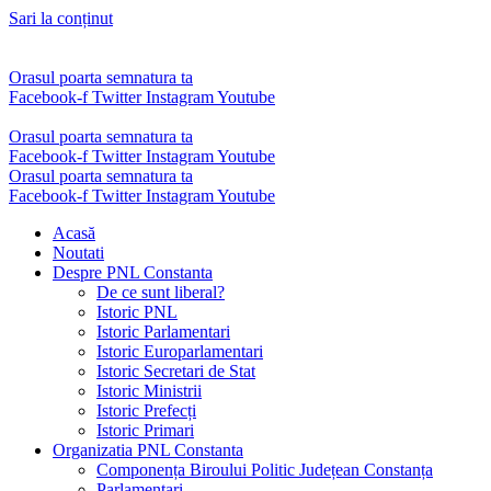
Sari la conținut
Orasul poarta semnatura ta
Facebook-f
Twitter
Instagram
Youtube
Orasul poarta semnatura ta
Facebook-f
Twitter
Instagram
Youtube
Orasul poarta semnatura ta
Facebook-f
Twitter
Instagram
Youtube
Acasă
Noutati
Despre PNL Constanta
De ce sunt liberal?
Istoric PNL
Istoric Parlamentari
Istoric Europarlamentari
Istoric Secretari de Stat
Istoric Ministrii
Istoric Prefecți
Istoric Primari
Organizatia PNL Constanta
Componența Biroului Politic Județean Constanța
Parlamentari