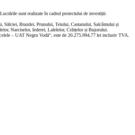
crările sunt realizate în cadrul proiectului de investiții:
i, Sălciei, Brazdei, Prunului, Teiului, Castanului, Salcâmului și
lor, Narciselor, Iederei, Lalelelor, Crăițelor și Bujorului.
 Vâlcelele – UAT Negru Vodă“, este de 20.275.994,77 lei inclusiv TVA.