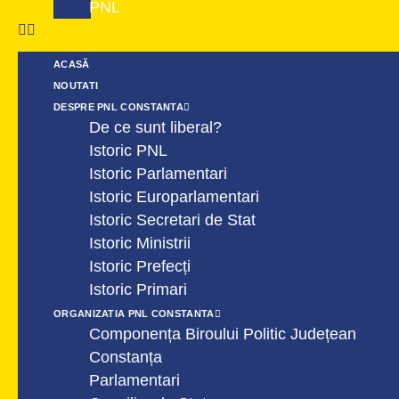
PNL
ACASĂ
NOUTATI
DESPRE PNL CONSTANTA
De ce sunt liberal?
Istoric PNL
Istoric Parlamentari
Istoric Europarlamentari
Istoric Secretari de Stat
Istoric Ministrii
Istoric Prefecți
Istoric Primari
ORGANIZATIA PNL CONSTANTA
Componența Biroului Politic Județean
Constanța
Parlamentari