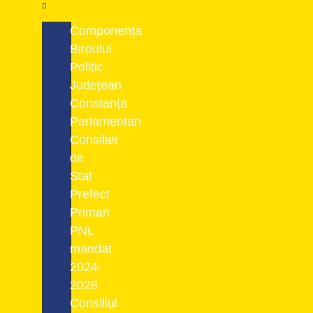
Componența
Biroului
Politic
Județean
Constanța
Parlamentari
Consilier
de
Stat
Prefect
Primari
PNL
mandat
2024-
2028
Consiliul