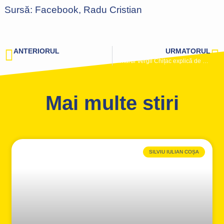
Sursă: Facebook, Radu Cristian
ANTERIORUL
URMATORUL
Consilierul local PNL Constanța, Alexandru Nazîru anunță că se lucrează la amenajarea unei noi parcări în cartierul Tomis Nord
Primarul Vergil Chițac explică de ce în municipiul Constanța au fost începute simultan mai multe proiecte de anvergură
Mai multe stiri
SILVIU IULIAN COȘA