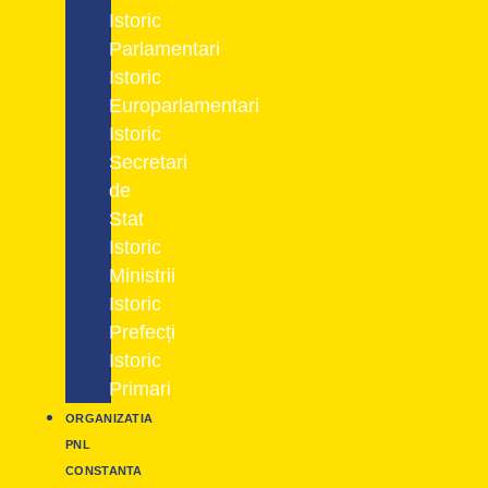
Istoric
Parlamentari
Istoric
Europarlamentari
Istoric
Secretari
de
Stat
Istoric
Ministrii
Istoric
Prefecți
Istoric
Primari
ORGANIZATIA
PNL
CONSTANTA