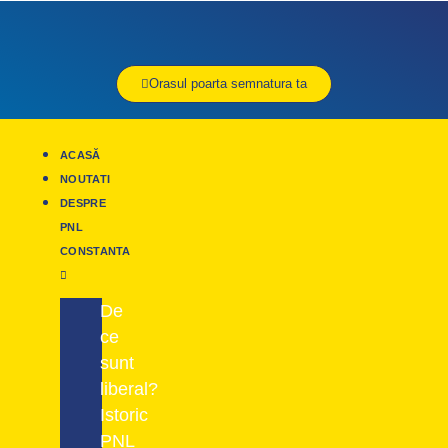
Orasul poarta semnatura ta
ACASĂ
NOUTATI
DESPRE
PNL
CONSTANTA
De
ce
sunt
liberal?
Istoric
PNL