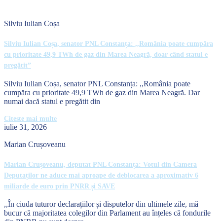
Silviu Iulian Coșa
Silviu Iulian Coșa, senator PNL Constanța: ,,România poate cumpăra
cu prioritate 49,9 TWh de gaz din Marea Neagră, doar când statul e
pregătit”
Silviu Iulian Coșa, senator PNL Constanța: ,,România poate
cumpăra cu prioritate 49,9 TWh de gaz din Marea Neagră. Dar
numai dacă statul e pregătit din
Citeste mai multe
iulie 31, 2026
Marian Crușoveanu
Marian Crușoveanu, deputat PNL Constanța: Votul din Camera
Deputaților ne aduce mai aproape de deblocarea a aproximativ 6
miliarde de euro prin PNRR și SAVE
,,În ciuda tuturor declarațiilor și disputelor din ultimele zile, mă
bucur că majoritatea colegilor din Parlament au înțeles că fondurile