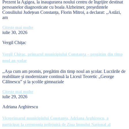
Prezent la Agigea, la inaugurarea noului centru de îngrijire destinat
persoanelor diagnosticate cu boala Alzheimer, președintele
Consiliului Județean Constanța, Florin Mitroi, a declarat: ,,Astăzi,
am
Citeste mai multe
iulie 30, 2026
Vergil Chițac
Vergil Chițac, primarul municipiului Constanța – pregătim din timp
noul an școlar
,,Așa cum am promis, pregătim din timp noul an școlar. Lucrările de
reabilitare și modernizare continuă la Liceul Teoretic „George
Călinescu” și la școlile gimnaziale
Citeste mai multe
iulie 29, 2026
Adriana Arghirescu
Viceprimarul municipiului Constanța, Adriana Arghirescu, a
participat la ceremonia prilejuită de Ziua Imnului Național al