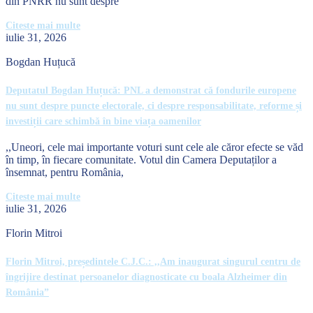
din PNRR nu sunt despre
Citeste mai multe
iulie 31, 2026
Bogdan Huțucă
Deputatul Bogdan Huțucă: PNL a demonstrat că fondurile europene
nu sunt despre puncte electorale, ci despre responsabilitate, reforme și
investiții care schimbă în bine viața oamenilor
,,Uneori, cele mai importante voturi sunt cele ale căror efecte se văd
în timp, în fiecare comunitate. Votul din Camera Deputaților a
însemnat, pentru România,
Citeste mai multe
iulie 31, 2026
Florin Mitroi
Florin Mitroi, președintele C.J.C.: ,,Am inaugurat singurul centru de
îngrijire destinat persoanelor diagnosticate cu boala Alzheimer din
România”