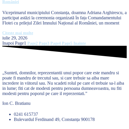
României
Viceprimarul municipiului Constanța, doamna Adriana Arghirescu, a
participat astăzi la ceremonia organizată în fața Comandamentului
Flotei cu prilejul Zilei Imnului Național al României, un moment
Citeste mai multe
iulie 29, 2026
Inapoi
Page
1
Page
2
Page
3
Page
4
Page
5
Inainte
„Sunteti, domnilor, reprezentantii unui popor care este mandru si
poate fi mandru de trecutul sau, si care trebuie sa aiba mare
incredere in viitorul sau. Nu scadeti rolul pe care el trebuie sa-l aiba
in lume; fiti cat de modesti pentru persoana dumneavoastra, nu fiti
modesti pentru poporul pe care il reprezentati.”
Ion C. Bratianu
0241 615737
Bulevardul Ferdinand 49, Constanța 900178