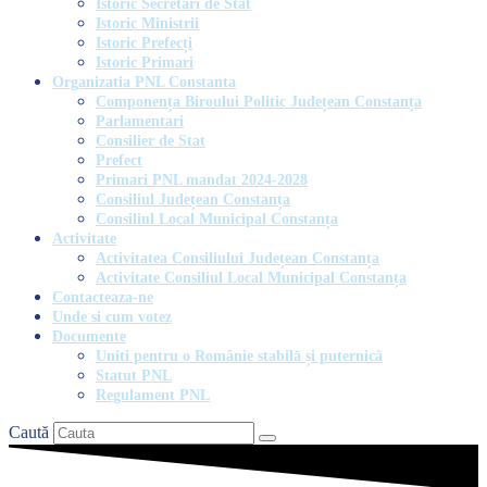
Istoric Secretari de Stat
Istoric Ministrii
Istoric Prefecți
Istoric Primari
Organizatia PNL Constanta
Componența Biroului Politic Județean Constanța
Parlamentari
Consilier de Stat
Prefect
Primari PNL mandat 2024-2028
Consiliul Județean Constanța
Consiliul Local Municipal Constanța
Activitate
Activitatea Consiliului Județean Constanța
Activitate Consiliul Local Municipal Constanța
Contacteaza-ne
Unde si cum votez
Documente
Uniti pentru o Românie stabilă și puternică
Statut PNL
Regulament PNL
Caută