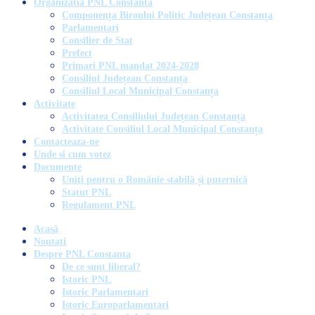
Organizatia PNL Constanta
Componența Biroului Politic Județean Constanța
Parlamentari
Consilier de Stat
Prefect
Primari PNL mandat 2024-2028
Consiliul Județean Constanța
Consiliul Local Municipal Constanța
Activitate
Activitatea Consiliului Județean Constanța
Activitate Consiliul Local Municipal Constanța
Contacteaza-ne
Unde si cum votez
Documente
Uniti pentru o Românie stabilă și puternică
Statut PNL
Regulament PNL
Acasă
Noutati
Despre PNL Constanta
De ce sunt liberal?
Istoric PNL
Istoric Parlamentari
Istoric Europarlamentari