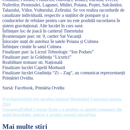
Nuferilor, Peninsulei, Lagunei, Midiei, Poiana, Poștei, Salcâmilor,
Talazului, Viilor, Vulturului, Zefirului. Se vor realiza racordurile de
canalizare individuală, respectiv a stațiilor de pompare și a
conductelor de refulare pentru care nu este posibilă racordarea în
sistem gravitațional. Alte lucrări în curs sunt:
Înființare loc de joacă în cartierul Tineretului
Reamenajare parc str. 9, cartier Sat Vacanță
Înlocuire stații de autobuz în satele Poiana și Culmea
Înființare cimitir în satul Culmea
Finalizare parc la Liceul Tehnologic “Ion Podaru”
Finalizare parc la Grădinița “Licurici”
Reabilitare trotuare str. Națională
Finalizare lucrări Capelă Mortuară
Finalizare lucrări Gradinița “Zi – Zag“, au comunicat reprezentanții
Primăriei Ovidiu.
Sursă: Facebook, Primăria Ovidiu
Prev
Anteriorul
A fost aprobat bugetul Municipiul Constanța pentru
2024
Urmatorul
Edilul Cristian Radu s-a întâlnit cu agenții economici din
sudul litoralului, pentru a pregăti sezonul estival
Next
Mai multe stiri