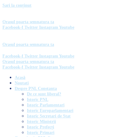
Sari la conținut
Orasul poarta semnatura ta
Facebook-f
Twitter
Instagram
Youtube
Orasul poarta semnatura ta
Facebook-f
Twitter
Instagram
Youtube
Orasul poarta semnatura ta
Facebook-f
Twitter
Instagram
Youtube
Acasă
Noutati
Despre PNL Constanta
De ce sunt liberal?
Istoric PNL
Istoric Parlamentari
Istoric Europarlamentari
Istoric Secretari de Stat
Istoric Ministrii
Istoric Prefecți
Istoric Primari