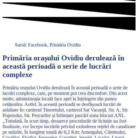
Sursă: Facebook, Primăria Ovidiu
Primăria orașului Ovidiu derulează în
această perioadă o serie de lucrări
complexe
Primăria orașului Ovidiu derulează în această perioadă o serie de
lucrări complexe, care, pe moment pot crea disconfort. Din acest
motiv, administrația locală face apel la înțelegere din partea
cetățenilor. Astfel, în această perioadă se desfășoară lucrări de
asfaltare în: cartierul Tineretului, cartierul Sat Vacanță, Str. A, Str.
Poporului, Str. Pescarilor și înființare parcări zona blocuri ANL.
,,Totodată, în scurt timp, deoarece procedurile de licitație au fost
finalizate, vor începe lucrările privind extinderea rețelei de canalizare
pe străzile, în lungime totală de 6,2 Km: Amurgului, Căminului,
Coralilor, Florilor, Frunzelor, Garofiței, Insulei, Lacului, Livezi,