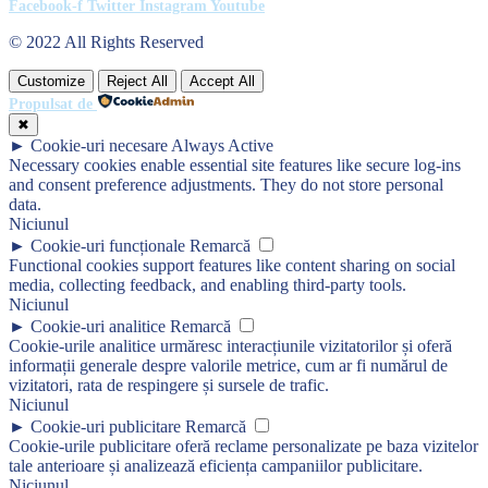
Facebook-f
Twitter
Instagram
Youtube
© 2022 All Rights Reserved
Customize
Reject All
Accept All
Propulsat de
✖
►
Cookie-uri necesare
Always Active
Necessary cookies enable essential site features like secure log-ins
and consent preference adjustments. They do not store personal
data.
Niciunul
►
Cookie-uri funcționale
Remarcă
Functional cookies support features like content sharing on social
media, collecting feedback, and enabling third-party tools.
Niciunul
►
Cookie-uri analitice
Remarcă
Cookie-urile analitice urmăresc interacțiunile vizitatorilor și oferă
informații generale despre valorile metrice, cum ar fi numărul de
vizitatori, rata de respingere și sursele de trafic.
Niciunul
►
Cookie-uri publicitare
Remarcă
Cookie-urile publicitare oferă reclame personalizate pe baza vizitelor
tale anterioare și analizează eficiența campaniilor publicitare.
Niciunul