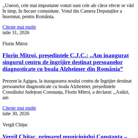
,,Uneori, cele mai importante voturi sunt cele ale căror efecte se văd
în timp, în fiecare comunitate. Votul din Camera Deputaților a
însemnat, pentru România,
Citeste mai multe
iulie 31, 2026
Florin Mitroi
Florin Mitroi, președintele C.J.C.: ,,Am inaugurat
singurul centru de îngrijire destinat persoanelor
diagnosticate cu boala Alzheimer din România”
Prezent la Agigea, la inaugurarea noului centru de îngrijire destinat
persoanelor diagnosticate cu boala Alzheimer, președintele
Consiliului Județean Constanța, Florin Mitroi, a declarat: ,,Astăzi,
am
Citeste mai multe
iulie 30, 2026
Vergil Chițac
Vergil Chițac, primarul municipiului Constanța –