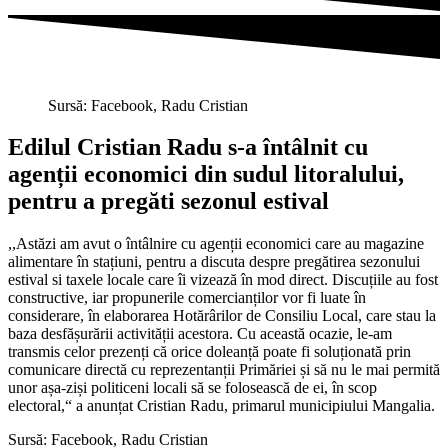
Sursă: Facebook, Radu Cristian
Edilul Cristian Radu s-a întâlnit cu
agenții economici din sudul litoralului,
pentru a pregăti sezonul estival
,,Astăzi am avut o întâlnire cu agenții economici care au magazine
alimentare în stațiuni, pentru a discuta despre pregătirea sezonului
estival si taxele locale care îi vizează în mod direct. Discuțiile au fost
constructive, iar propunerile comercianților vor fi luate în
considerare, în elaborarea Hotărârilor de Consiliu Local, care stau la
baza desfășurării activității acestora. Cu această ocazie, le-am
transmis celor prezenți că orice doleanță poate fi soluționată prin
comunicare directă cu reprezentanții Primăriei și să nu le mai permită
unor așa-ziși politiceni locali să se folosească de ei, în scop
electoral,“ a anunțat Cristian Radu, primarul municipiului Mangalia.
Sursă: Facebook, Radu Cristian