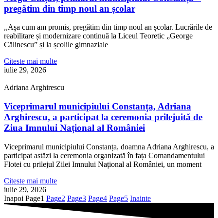
pregătim din timp noul an școlar
,,Așa cum am promis, pregătim din timp noul an școlar. Lucrările de
reabilitare și modernizare continuă la Liceul Teoretic „George
Călinescu” și la școlile gimnaziale
Citeste mai multe
iulie 29, 2026
Adriana Arghirescu
Viceprimarul municipiului Constanța, Adriana
Arghirescu, a participat la ceremonia prilejuită de
Ziua Imnului Național al României
Viceprimarul municipiului Constanța, doamna Adriana Arghirescu, a
participat astăzi la ceremonia organizată în fața Comandamentului
Flotei cu prilejul Zilei Imnului Național al României, un moment
Citeste mai multe
iulie 29, 2026
Inapoi
Page
1
Page
2
Page
3
Page
4
Page
5
Inainte