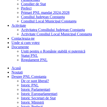
Consilier de Stat
Prefect
Primari PNL mandat 2024-2028
Consiliul Județean Constanța
Consiliul Local Municipal Constanța
Activitate
Activitatea Consiliului Județean Constanța
Activitate Consiliul Local Municipal Constanța
Contacteaza-ne
Unde si cum votez
Documente
Uniti pentru o Românie stabilă și puternică
Statut PNL
Regulament PNL
Acasă
Noutati
Despre PNL Constanta
De ce sunt liberal?
Istoric PNL
Istoric Parlamentari
Istoric Europarlamentari
Istoric Secretari de Stat
Istoric Ministrii
Istoric Prefecți