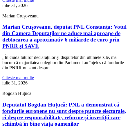
Citeste mai multe
iulie 31, 2026
Marian Crușoveanu
Marian Crușoveanu, deputat PNL Constanța: Votul
din Camera Deputaților ne aduce mai aproape de
deblocarea a aproximativ 6 miliarde de euro prin
PNRR și SAVE
,,În ciuda tuturor declarațiilor și disputelor din ultimele zile, mă
bucur că majoritatea colegilor din Parlament au înțeles că fondurile
din PNRR nu sunt despre
Citeste mai multe
iulie 31, 2026
Bogdan Huțucă
Deputatul Bogdan Huțucă: PNL a demonstrat că
fondurile europene nu sunt despre puncte electorale,
ci despre responsabilitate, reforme și investiții care
schimbă în bine viața oamenilor