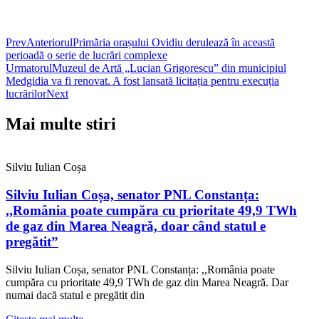
Prev
Anteriorul
Primăria orașului Ovidiu derulează în această
perioadă o serie de lucrări complexe
Urmatorul
Muzeul de Artă „Lucian Grigorescu” din municipiul
Medgidia va fi renovat. A fost lansată licitația pentru execuția
lucrărilor
Next
Mai multe stiri
Silviu Iulian Coșa
Silviu Iulian Coșa, senator PNL Constanța:
,,România poate cumpăra cu prioritate 49,9 TWh
de gaz din Marea Neagră, doar când statul e
pregătit”
Silviu Iulian Coșa, senator PNL Constanța: ,,România poate
cumpăra cu prioritate 49,9 TWh de gaz din Marea Neagră. Dar
numai dacă statul e pregătit din