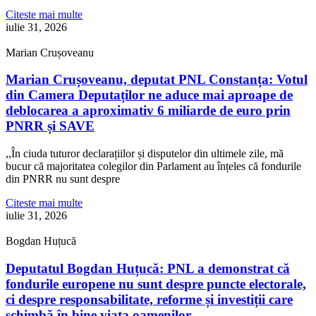
Citeste mai multe
iulie 31, 2026
Marian Crușoveanu
Marian Crușoveanu, deputat PNL Constanța: Votul
din Camera Deputaților ne aduce mai aproape de
deblocarea a aproximativ 6 miliarde de euro prin
PNRR și SAVE
,,În ciuda tuturor declarațiilor și disputelor din ultimele zile, mă
bucur că majoritatea colegilor din Parlament au înțeles că fondurile
din PNRR nu sunt despre
Citeste mai multe
iulie 31, 2026
Bogdan Huțucă
Deputatul Bogdan Huțucă: PNL a demonstrat că
fondurile europene nu sunt despre puncte electorale,
ci despre responsabilitate, reforme și investiții care
schimbă în bine viața oamenilor