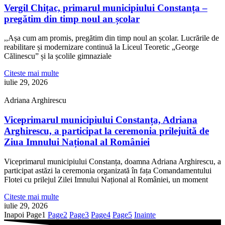
Vergil Chițac, primarul municipiului Constanța –
pregătim din timp noul an școlar
,,Așa cum am promis, pregătim din timp noul an școlar. Lucrările de
reabilitare și modernizare continuă la Liceul Teoretic „George
Călinescu” și la școlile gimnaziale
Citeste mai multe
iulie 29, 2026
Adriana Arghirescu
Viceprimarul municipiului Constanța, Adriana
Arghirescu, a participat la ceremonia prilejuită de
Ziua Imnului Național al României
Viceprimarul municipiului Constanța, doamna Adriana Arghirescu, a
participat astăzi la ceremonia organizată în fața Comandamentului
Flotei cu prilejul Zilei Imnului Național al României, un moment
Citeste mai multe
iulie 29, 2026
Inapoi
Page
1
Page
2
Page
3
Page
4
Page
5
Inainte