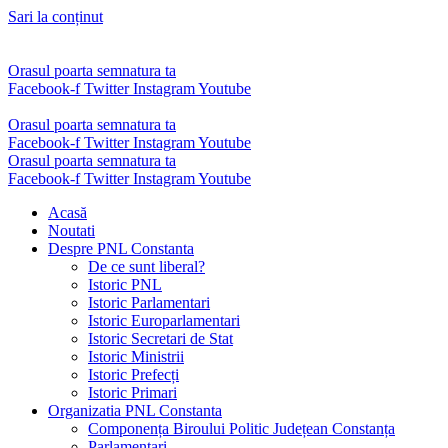
Sari la conținut
Orasul poarta semnatura ta
Facebook-f
Twitter
Instagram
Youtube
Orasul poarta semnatura ta
Facebook-f
Twitter
Instagram
Youtube
Orasul poarta semnatura ta
Facebook-f
Twitter
Instagram
Youtube
Acasă
Noutati
Despre PNL Constanta
De ce sunt liberal?
Istoric PNL
Istoric Parlamentari
Istoric Europarlamentari
Istoric Secretari de Stat
Istoric Ministrii
Istoric Prefecți
Istoric Primari
Organizatia PNL Constanta
Componența Biroului Politic Județean Constanța
Parlamentari