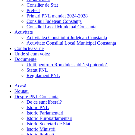
Consilier de Stat
Prefect
Primari PNL mandat 2024-2028
Consiliul Județean Constanța
Consiliul Local Municipal Constanța
Activitate
Activitatea Consiliului Județean Constanța
Activitate Consiliul Local Municipal Constanța
Contacteaza-ne
Unde si cum votez
Documente
Uniti pentru o Românie stabilă și puternică
Statut PNL
Regulament PNL
Acasă
Noutati
Despre PNL Constanta
De ce sunt liberal?
Istoric PNL
Istoric Parlamentari
Istoric Europarlamentari
Istoric Secretari de Stat
Istoric Ministrii
Istoric Prefecți