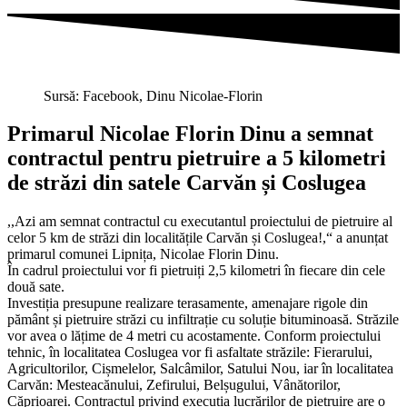
Sursă: Facebook, Dinu Nicolae-Florin
Primarul Nicolae Florin Dinu a semnat
contractul pentru pietruire a 5 kilometri
de străzi din satele Carvăn și Coslugea
,,Azi am semnat contractul cu executantul proiectului de pietruire al
celor 5 km de străzi din localitățile Carvăn și Coslugea!,“ a anunțat
primarul comunei Lipnița, Nicolae Florin Dinu.
În cadrul proiectului vor fi pietruiți 2,5 kilometri în fiecare din cele
două sate.
Investiția presupune realizare terasamente, amenajare rigole din
pământ și pietruire străzi cu infiltrație cu soluție bituminoasă. Străzile
vor avea o lățime de 4 metri cu acostamente. Conform proiectului
tehnic, în localitatea Coslugea vor fi asfaltate străzile: Fierarului,
Agricultorilor, Cișmelelor, Salcâmilor, Satului Nou, iar în localitatea
Carvăn: Mesteacănului, Zefirului, Belșugului, Vânătorilor,
Căprioarei. Contractul privind execuția lucrărilor de pietruire are o