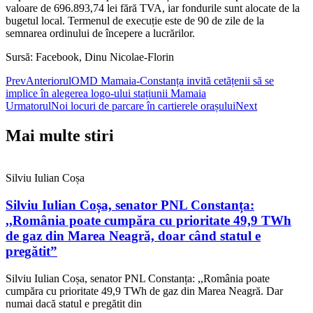
valoare de 696.893,74 lei fără TVA, iar fondurile sunt alocate de la
bugetul local. Termenul de execuție este de 90 de zile de la
semnarea ordinului de începere a lucrărilor.
Sursă: Facebook, Dinu Nicolae-Florin
Prev
Anteriorul
OMD Mamaia-Constanța invită cetățenii să se
implice în alegerea logo-ului stațiunii Mamaia
Urmatorul
Noi locuri de parcare în cartierele orașului
Next
Mai multe stiri
Silviu Iulian Coșa
Silviu Iulian Coșa, senator PNL Constanța:
,,România poate cumpăra cu prioritate 49,9 TWh
de gaz din Marea Neagră, doar când statul e
pregătit”
Silviu Iulian Coșa, senator PNL Constanța: ,,România poate
cumpăra cu prioritate 49,9 TWh de gaz din Marea Neagră. Dar
numai dacă statul e pregătit din