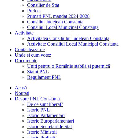
Consilier de Stat
Prefect
Primari PNL mandat 2024-2028
Consiliul Județean Constanța
Consiliul Local Municipal Constanța
Activitate
Activitatea Consiliului Județean Constanța
Activitate Consiliul Local Municipal Constanța
Contacteaza-ne
Unde si cum votez
Documente
Uniti pentru o Românie stabilă și puternică
Statut PNL
Regulament PNL
Acasă
Noutati
Despre PNL Constanta
De ce sunt liberal?
Istoric PNL
Istoric Parlamentari
Istoric Europarlamentari
Istoric Secretari de Stat
Istoric Ministrii
Istoric Prefecți