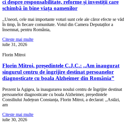
ci despre responsabilitate, reforme și investiții care
schimbă în bine viața oamenilor
,,Uneori, cele mai importante voturi sunt cele ale căror efecte se văd
în timp, în fiecare comunitate. Votul din Camera Deputaților a
însemnat, pentru România,
Citeste mai multe
iulie 31, 2026
Florin Mitroi
Florin Mitroi, președintele C.J.C.: ,,Am inaugurat
singurul centru de îngrijire destinat persoanelor
diagnosticate cu boala Alzheimer din România”
Prezent la Agigea, la inaugurarea noului centru de îngrijire destinat
persoanelor diagnosticate cu boala Alzheimer, președintele
Consiliului Județean Constanța, Florin Mitroi, a declarat: ,,Astăzi,
am
Citeste mai multe
iulie 30, 2026