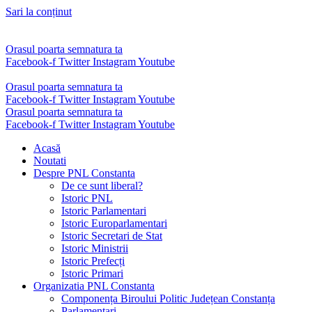
Sari la conținut
Orasul poarta semnatura ta
Facebook-f
Twitter
Instagram
Youtube
Orasul poarta semnatura ta
Facebook-f
Twitter
Instagram
Youtube
Orasul poarta semnatura ta
Facebook-f
Twitter
Instagram
Youtube
Acasă
Noutati
Despre PNL Constanta
De ce sunt liberal?
Istoric PNL
Istoric Parlamentari
Istoric Europarlamentari
Istoric Secretari de Stat
Istoric Ministrii
Istoric Prefecți
Istoric Primari
Organizatia PNL Constanta
Componența Biroului Politic Județean Constanța
Parlamentari