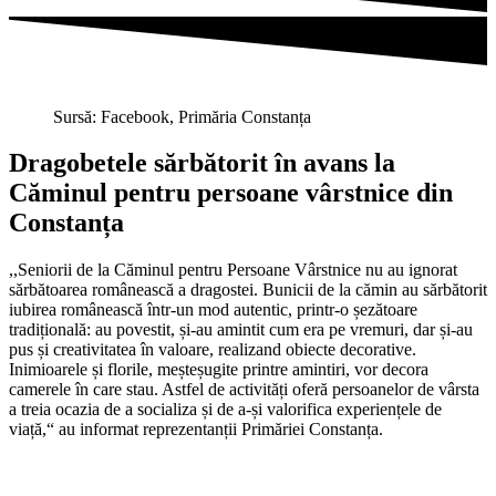
Sursă: Facebook, Primăria Constanța
Dragobetele sărbătorit în avans la
Căminul pentru persoane vârstnice din
Constanța
,,Seniorii de la Căminul pentru Persoane Vârstnice nu au ignorat
sărbătoarea românească a dragostei. Bunicii de la cămin au sărbătorit
iubirea românească într-un mod autentic, printr-o șezătoare
tradițională: au povestit, și-au amintit cum era pe vremuri, dar și-au
pus și creativitatea în valoare, realizand obiecte decorative.
Inimioarele și florile, meșteșugite printre amintiri, vor decora
camerele în care stau. Astfel de activități oferă persoanelor de vârsta
a treia ocazia de a socializa și de a-și valorifica experiențele de
viață,“ au informat reprezentanții Primăriei Constanța.