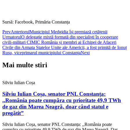
Sursă: Facebook, Primăria Constanța
Prev
Anteriorul
Municipiul Medgidia își premiază cetățenii
Urmatorul
O delegație mixtă formată din specialiști în cooperare
civili-militari CIMIC România și membri ai Echipei de Afaceri
Civile din Armata Statelor Unite ale Americii, a fost primită de Ionuț
Rusu, viceprimarul municipiului Constanța
Next
Mai multe stiri
Silviu Iulian Coșa
Silviu Iulian Coșa, senator PNL Constanța:
,,România poate cumpăra cu prioritate 49,9 TWh
de gaz din Marea Neagră, doar când statul e
pregătit”
Silviu Iulian Coșa, senator PNL Constanța: ,,România poate
cumpăra cu prioritate 49,9 TWh de gaz din Marea Neagră. Dar