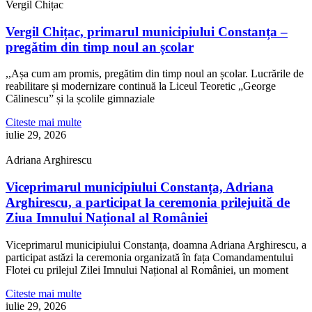
Vergil Chițac
Vergil Chițac, primarul municipiului Constanța –
pregătim din timp noul an școlar
,,Așa cum am promis, pregătim din timp noul an școlar. Lucrările de
reabilitare și modernizare continuă la Liceul Teoretic „George
Călinescu” și la școlile gimnaziale
Citeste mai multe
iulie 29, 2026
Adriana Arghirescu
Viceprimarul municipiului Constanța, Adriana
Arghirescu, a participat la ceremonia prilejuită de
Ziua Imnului Național al României
Viceprimarul municipiului Constanța, doamna Adriana Arghirescu, a
participat astăzi la ceremonia organizată în fața Comandamentului
Flotei cu prilejul Zilei Imnului Național al României, un moment
Citeste mai multe
iulie 29, 2026