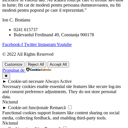
in lume; fiti cat de modesti pentru persoana dumneavoastra, nu fiti
modesti pentru poporul pe care il reprezentati.”
Ion C. Bratianu
0241 615737
Bulevardul Ferdinand 49, Constanța 900178
Facebook-f
Twitter
Instagram
Youtube
© 2022 All Rights Reserved
Customize
Reject All
Accept All
Propulsat de
✖
►
Cookie-uri necesare
Always Active
Necessary cookies enable essential site features like secure log-ins
and consent preference adjustments. They do not store personal
data.
Niciunul
►
Cookie-uri funcționale
Remarcă
Functional cookies support features like content sharing on social
media, collecting feedback, and enabling third-party tools.
Niciunul