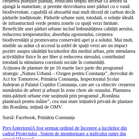
creșterea puieților plantați, reducând timpul necesar ca arborii să
ajungă la maturitate, și permite dezvoltarea unei păduri cu o vastă
biodiversitate, capabilă să absoarbă mai mult dioxid de carbon decât
pădurile tradiționale. Pădurile urbane sunt, totodată, o soluție ideală
de infrastructură verde pentru zonele cu spații verzi limitate.
Beneficiile unei păduri urbane includ îmbunătățirea calității aerului,
reducerea temperaturilor, absorbția zgomotului, creșterea
biodiversității și promovarea conservării apei și a solului. Mai mult,
studiile au arătat că accesul la astfel de spații verzi are un impact
pozitiv asupra sănătății locuitorilor din mediul urban, prin stimularea
activităților fizice în aer liber și reducerea stresului, contribuind
totodată la stimularea coeziunii sociale în comunități.
Acțiunea de plantare de pe 16 martie face parte din programul
strategic „Natura Urbană – Oxigen pentru Constanța”, dezvoltat de
Act for Tomorrow, Primăria Constanța, Inspectoratul Școlar
Județean și Palatul Copiilor Constanța, care are ca obiectiv creșterea
numărului de arbori și arbuști în zone cheie ale orașului. Plantarea
mini-pădurii urbane este susținută prin programul „România
plantează pentru mâine”, cea mai mare inițiativă privată de plantare
din România, inițiată de OMV.
Sursă: Facebook, Primăria Constanța
Prev
Anteriorul
A fost semnat ordinul de începere a lucrărilor din
cadrul Proiectului „Sistem de monitorizare a traficului rutier din