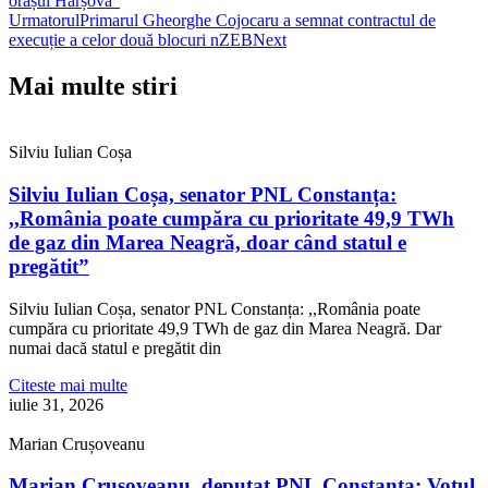
orașul Hârșova”
Urmatorul
Primarul Gheorghe Cojocaru a semnat contractul de
execuție a celor două blocuri nZEB
Next
Mai multe stiri
Silviu Iulian Coșa
Silviu Iulian Coșa, senator PNL Constanța:
,,România poate cumpăra cu prioritate 49,9 TWh
de gaz din Marea Neagră, doar când statul e
pregătit”
Silviu Iulian Coșa, senator PNL Constanța: ,,România poate
cumpăra cu prioritate 49,9 TWh de gaz din Marea Neagră. Dar
numai dacă statul e pregătit din
Citeste mai multe
iulie 31, 2026
Marian Crușoveanu
Marian Crușoveanu, deputat PNL Constanța: Votul