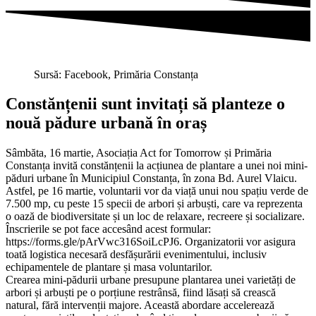
Sursă: Facebook, Primăria Constanța
Constănțenii sunt invitați să planteze o
nouă pădure urbană în oraș
Sâmbăta, 16 martie, Asociația Act for Tomorrow și Primăria
Constanța invită constănțenii la acțiunea de plantare a unei noi mini-
păduri urbane în Municipiul Constanța, în zona Bd. Aurel Vlaicu.
Astfel, pe 16 martie, voluntarii vor da viață unui nou spațiu verde de
7.500 mp, cu peste 15 specii de arbori și arbuști, care va reprezenta
o oază de biodiversitate și un loc de relaxare, recreere și socializare.
Înscrierile se pot face accesând acest formular:
https://forms.gle/pArVwc316SoiLcPJ6. Organizatorii vor asigura
toată logistica necesară desfășurării evenimentului, inclusiv
echipamentele de plantare și masa voluntarilor.
Crearea mini-pădurii urbane presupune plantarea unei varietăți de
arbori și arbuști pe o porțiune restrânsă, fiind lăsați să crească
natural, fără intervenții majore. Această abordare accelerează