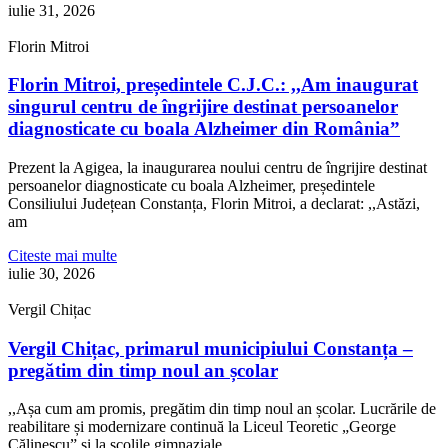
iulie 31, 2026
Florin Mitroi
Florin Mitroi, președintele C.J.C.: ,,Am inaugurat
singurul centru de îngrijire destinat persoanelor
diagnosticate cu boala Alzheimer din România”
Prezent la Agigea, la inaugurarea noului centru de îngrijire destinat
persoanelor diagnosticate cu boala Alzheimer, președintele
Consiliului Județean Constanța, Florin Mitroi, a declarat: ,,Astăzi,
am
Citeste mai multe
iulie 30, 2026
Vergil Chițac
Vergil Chițac, primarul municipiului Constanța –
pregătim din timp noul an școlar
,,Așa cum am promis, pregătim din timp noul an școlar. Lucrările de
reabilitare și modernizare continuă la Liceul Teoretic „George
Călinescu” și la școlile gimnaziale