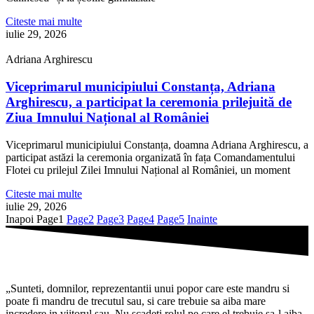
Citeste mai multe
iulie 29, 2026
Adriana Arghirescu
Viceprimarul municipiului Constanța, Adriana
Arghirescu, a participat la ceremonia prilejuită de
Ziua Imnului Național al României
Viceprimarul municipiului Constanța, doamna Adriana Arghirescu, a
participat astăzi la ceremonia organizată în fața Comandamentului
Flotei cu prilejul Zilei Imnului Național al României, un moment
Citeste mai multe
iulie 29, 2026
Inapoi
Page
1
Page
2
Page
3
Page
4
Page
5
Inainte
„Sunteti, domnilor, reprezentantii unui popor care este mandru si
poate fi mandru de trecutul sau, si care trebuie sa aiba mare
incredere in viitorul sau. Nu scadeti rolul pe care el trebuie sa-l aiba