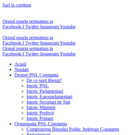
Sari la conținut
Orasul poarta semnatura ta
Facebook-f
Twitter
Instagram
Youtube
Orasul poarta semnatura ta
Facebook-f
Twitter
Instagram
Youtube
Orasul poarta semnatura ta
Facebook-f
Twitter
Instagram
Youtube
Acasă
Noutati
Despre PNL Constanta
De ce sunt liberal?
Istoric PNL
Istoric Parlamentari
Istoric Europarlamentari
Istoric Secretari de Stat
Istoric Ministrii
Istoric Prefecți
Istoric Primari
Organizatia PNL Constanta
Componența Biroului Politic Județean Constanța
Parlamentari