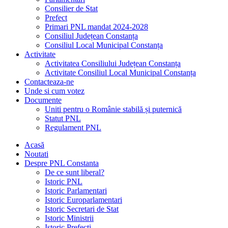
Consilier de Stat
Prefect
Primari PNL mandat 2024-2028
Consiliul Județean Constanța
Consiliul Local Municipal Constanța
Activitate
Activitatea Consiliului Județean Constanța
Activitate Consiliul Local Municipal Constanța
Contacteaza-ne
Unde si cum votez
Documente
Uniti pentru o Românie stabilă și puternică
Statut PNL
Regulament PNL
Acasă
Noutati
Despre PNL Constanta
De ce sunt liberal?
Istoric PNL
Istoric Parlamentari
Istoric Europarlamentari
Istoric Secretari de Stat
Istoric Ministrii
Istoric Prefecți