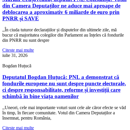
din Camera Deputaților ne aduce mai aproape de
deblocarea a aproximativ 6 miliarde de euro prin
PNRR și SAVE
,,În ciuda tuturor declarațiilor și disputelor din ultimele zile, mă
bucur că majoritatea colegilor din Parlament au înțeles că fondurile
din PNRR nu sunt despre
Citeste mai multe
iulie 31, 2026
Bogdan Huțucă
Deputatul Bogdan Huțucă: PNL a demonstrat că
fondurile europene nu sunt despre puncte electorale,
ci despre responsabilitate, reforme și investiții care
schimbă în bine viața oamenilor
,,Uneori, cele mai importante voturi sunt cele ale căror efecte se văd
în timp, în fiecare comunitate. Votul din Camera Deputaților a
însemnat, pentru România,
Citeste mai multe