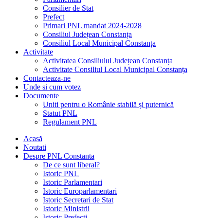
Consilier de Stat
Prefect
Primari PNL mandat 2024-2028
Consiliul Județean Constanța
Consiliul Local Municipal Constanța
Activitate
Activitatea Consiliului Județean Constanța
Activitate Consiliul Local Municipal Constanța
Contacteaza-ne
Unde si cum votez
Documente
Uniti pentru o Românie stabilă și puternică
Statut PNL
Regulament PNL
Acasă
Noutati
Despre PNL Constanta
De ce sunt liberal?
Istoric PNL
Istoric Parlamentari
Istoric Europarlamentari
Istoric Secretari de Stat
Istoric Ministrii
Istoric Prefecți