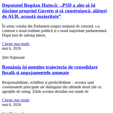
Deputatul Bogdan Huțucă: ,,PSD a ales să își
dărâme propriul Guvern și să construiască, alături
de AUR, această majoritate”
În urma votului din Parlament asupra moțiunii de cenzură, s-a
conturat o nouă realitate politică și o nouă majoritate parlamentară.
După luni de sabotaj intern,
Citeste mai multe
mai 6, 2026
Știri Naționale
România își menține traiectoria de consolidare
fiscală şi angajamentele asumate
Responsabilitate, echilibru și predictibilitate – acestea sunt
coordonatele principale ale dialogului din ultimele două zile cu
agențiile de rating. Zilele acestea derulăm noi runde de
Citeste mai multe
mai 6, 2026