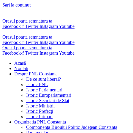
Sari la conținut
Orasul poarta semnatura ta
Facebook-f
Twitter
Instagram
Youtube
Orasul poarta semnatura ta
Facebook-f
Twitter
Instagram
Youtube
Orasul poarta semnatura ta
Facebook-f
Twitter
Instagram
Youtube
Acasă
Noutati
Despre PNL Constanta
De ce sunt liberal?
Istoric PNL
Istoric Parlamentari
Istoric Europarlamentari
Istoric Secretari de Stat
Istoric Ministrii
Istoric Prefecți
Istoric Primari
Organizatia PNL Constanta
Componența Biroului Politic Județean Constanța
Parlamentari