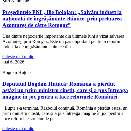
Știri Naționale
Președintele PNL, Ilie Bolojan: ,,Salvăm industria
națională de îngrășăminte chimice, prin preluarea
Azomureș de către Romgaz”
Una dintre negocierile importante din ultimele luni a vizat salvarea
Azomureș, prin Romgaz. Este un pas important pentru a reporni
industria de îngrășăminte chimice din
Citeste mai multe
mai 6, 2026
Bogdan Huțucă
Deputatul Bogdan Huțucă: România a pierdut
astăzi un prim-ministru cinstit, care și-a pus întreaga
imagine în joc pentru a face reformele României
,,Lupta s-a terminat. Războiul continuă. România a pierdut astăzi un
prim-ministru cinstit, care și-a pus întreaga imagine în joc pentru a
face reformele structurale pe
Citeste mai multe