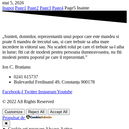
mai 5, 2026
Inapoi
Page
1
Page
2
Page
3
Page
4
Page
5
Inainte
„Sunteti, domnilor, reprezentantii unui popor care este mandru si
poate fi mandru de trecutul sau, si care trebuie sa aiba mare
incredere in viitorul sau. Nu scadeti rolul pe care el trebuie sa-l aiba
in lume; fiti cat de modesti pentru persoana dumneavoastra, nu fiti
modesti pentru poporul pe care il reprezentati.”
Ion C. Bratianu
0241 615737
Bulevardul Ferdinand 49, Constanța 900178
Facebook-f
Twitter
Instagram
Youtube
© 2022 All Rights Reserved
Customize
Reject All
Accept All
Propulsat de
✖
►
Cookie-uri necesare
Always Active