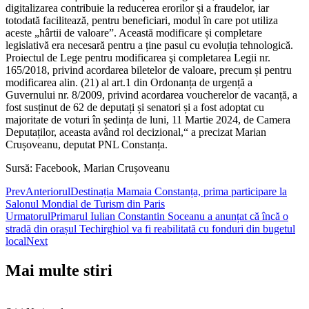
digitalizarea contribuie la reducerea erorilor și a fraudelor, iar
totodată facilitează, pentru beneficiari, modul în care pot utiliza
aceste „hârtii de valoare”. Această modificare și completare
legislativă era necesară pentru a ține pasul cu evoluția tehnologică.
Proiectul de Lege pentru modificarea şi completarea Legii nr.
165/2018, privind acordarea biletelor de valoare, precum și pentru
modificarea alin. (21) al art.1 din Ordonanța de urgență a
Guvernului nr. 8/2009, privind acordarea voucherelor de vacanță, a
fost susținut de 62 de deputați și senatori și a fost adoptat cu
majoritate de voturi în ședința de luni, 11 Martie 2024, de Camera
Deputaților, aceasta având rol decizional,“ a precizat Marian
Crușoveanu, deputat PNL Constanța.
Sursă: Facebook, Marian Crușoveanu
Prev
Anteriorul
Destinația Mamaia Constanța, prima participare la
Salonul Mondial de Turism din Paris
Urmatorul
Primarul Iulian Constantin Soceanu a anunțat că încă o
stradă din orașul Techirghiol va fi reabilitată cu fonduri din bugetul
local
Next
Mai multe stiri