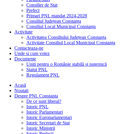
Consilier de Stat
Prefect
Primari PNL mandat 2024-2028
Consiliul Județean Constanța
Consiliul Local Municipal Constanța
Activitate
Activitatea Consiliului Județean Constanța
Activitate Consiliul Local Municipal Constanța
Contacteaza-ne
Unde si cum votez
Documente
Uniti pentru o Românie stabilă și puternică
Statut PNL
Regulament PNL
Acasă
Noutati
Despre PNL Constanta
De ce sunt liberal?
Istoric PNL
Istoric Parlamentari
Istoric Europarlamentari
Istoric Secretari de Stat
Istoric Ministrii
Istoric Prefecți