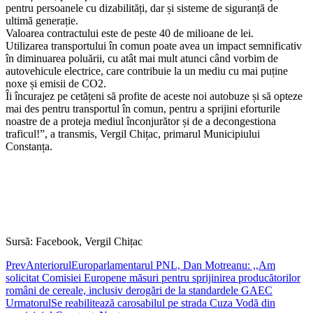
pentru persoanele cu dizabilități, dar și sisteme de siguranță de
ultimă generație.
Valoarea contractului este de peste 40 de milioane de lei.
Utilizarea transportului în comun poate avea un impact semnificativ
în diminuarea poluării, cu atât mai mult atunci când vorbim de
autovehicule electrice, care contribuie la un mediu cu mai puține
noxe și emisii de CO2.
Îi încurajez pe cetățeni să profite de aceste noi autobuze și să opteze
mai des pentru transportul în comun, pentru a sprijini eforturile
noastre de a proteja mediul înconjurător și de a decongestiona
traficul!”, a transmis, Vergil Chițac, primarul Municipiului
Constanța.
Sursă: Facebook, Vergil Chițac
Prev
Anteriorul
Europarlamentarul PNL, Dan Motreanu: ,,Am
solicitat Comisiei Europene măsuri pentru sprijinirea producătorilor
români de cereale, inclusiv derogări de la standardele GAEC
Urmatorul
Se reabilitează carosabilul pe strada Cuza Vodă din