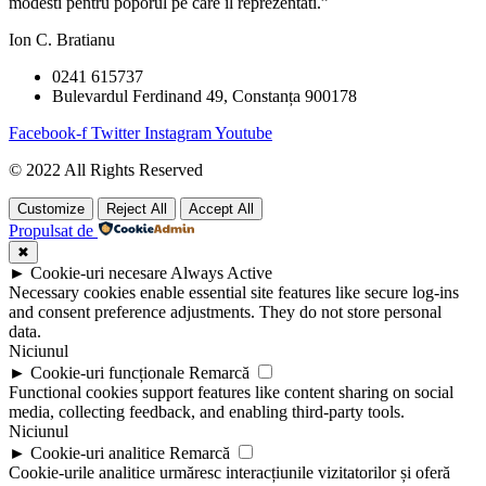
modesti pentru poporul pe care il reprezentati.”
Ion C. Bratianu
0241 615737
Bulevardul Ferdinand 49, Constanța 900178
Facebook-f
Twitter
Instagram
Youtube
© 2022 All Rights Reserved
Customize
Reject All
Accept All
Propulsat de
✖
►
Cookie-uri necesare
Always Active
Necessary cookies enable essential site features like secure log-ins
and consent preference adjustments. They do not store personal
data.
Niciunul
►
Cookie-uri funcționale
Remarcă
Functional cookies support features like content sharing on social
media, collecting feedback, and enabling third-party tools.
Niciunul
►
Cookie-uri analitice
Remarcă
Cookie-urile analitice urmăresc interacțiunile vizitatorilor și oferă