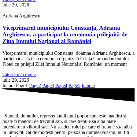
iulie 29, 2026
Adriana Arghirescu
Viceprimarul municipiului Constanța, Adriana
Arghirescu, a participat la ceremonia prilejuită de
Ziua Imnului Național al României
Viceprimarul municipiului Constanța, doamna Adriana Arghirescu, a
participat astăzi la ceremonia organizată în fața Comandamentului
Flotei cu prilejul Zilei Imnului Național al României, un moment
Citeste mai multe
iulie 29, 2026
Inapoi
Page
1
Page
2
Page
3
Page
4
Page
5
Inainte
„Sunteti, domnilor, reprezentantii unui popor care este mandru si
poate fi mandru de trecutul sau, si care trebuie sa aiba mare
incredere in viitorul sau. Nu scadeti rolul pe care el trebuie sa-l aiba
in lume; fiti cat de modesti pentru persoana dumneavoastra, nu fiti