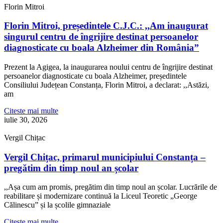
Florin Mitroi
Florin Mitroi, președintele C.J.C.: ,,Am inaugurat
singurul centru de îngrijire destinat persoanelor
diagnosticate cu boala Alzheimer din România”
Prezent la Agigea, la inaugurarea noului centru de îngrijire destinat
persoanelor diagnosticate cu boala Alzheimer, președintele
Consiliului Județean Constanța, Florin Mitroi, a declarat: ,,Astăzi,
am
Citeste mai multe
iulie 30, 2026
Vergil Chițac
Vergil Chițac, primarul municipiului Constanța –
pregătim din timp noul an școlar
,,Așa cum am promis, pregătim din timp noul an școlar. Lucrările de
reabilitare și modernizare continuă la Liceul Teoretic „George
Călinescu” și la școlile gimnaziale
Citeste mai multe