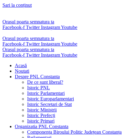
Sari la conținut
Orasul poarta semnatura ta
Facebook-f
Twitter
Instagram
Youtube
Orasul poarta semnatura ta
Facebook-f
Twitter
Instagram
Youtube
Orasul poarta semnatura ta
Facebook-f
Twitter
Instagram
Youtube
Acasă
Noutati
Despre PNL Constanta
De ce sunt liberal?
Istoric PNL
Istoric Parlamentari
Istoric Europarlamentari
Istoric Secretari de Stat
Istoric Ministrii
Istoric Prefecți
Istoric Primari
Organizatia PNL Constanta
Componența Biroului Politic Județean Constanța
Parlamentari