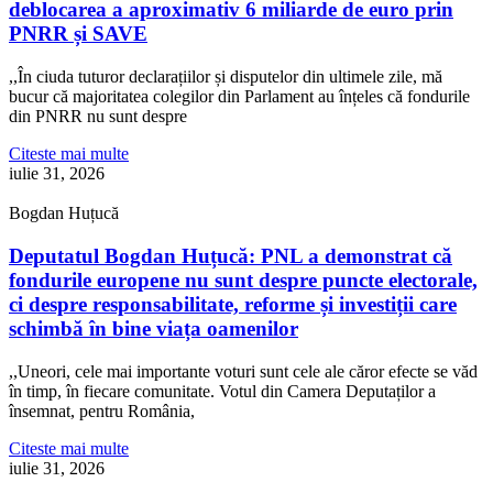
deblocarea a aproximativ 6 miliarde de euro prin
PNRR și SAVE
,,În ciuda tuturor declarațiilor și disputelor din ultimele zile, mă
bucur că majoritatea colegilor din Parlament au înțeles că fondurile
din PNRR nu sunt despre
Citeste mai multe
iulie 31, 2026
Bogdan Huțucă
Deputatul Bogdan Huțucă: PNL a demonstrat că
fondurile europene nu sunt despre puncte electorale,
ci despre responsabilitate, reforme și investiții care
schimbă în bine viața oamenilor
,,Uneori, cele mai importante voturi sunt cele ale căror efecte se văd
în timp, în fiecare comunitate. Votul din Camera Deputaților a
însemnat, pentru România,
Citeste mai multe
iulie 31, 2026