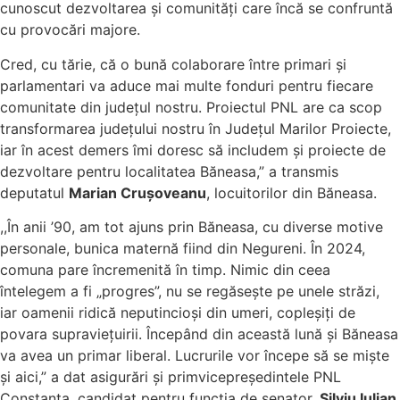
cunoscut dezvoltarea și comunități care încă se confruntă
cu provocări majore.
Cred, cu tărie, că o bună colaborare între primari și
parlamentari va aduce mai multe fonduri pentru fiecare
comunitate din județul nostru. Proiectul PNL are ca scop
transformarea județului nostru în Județul Marilor Proiecte,
iar în acest demers îmi doresc să includem și proiecte de
dezvoltare pentru localitatea Băneasa,” a transmis
deputatul
Marian Crușoveanu
, locuitorilor din Băneasa.
,,În anii ’90, am tot ajuns prin Băneasa, cu diverse motive
personale, bunica maternă fiind din Negureni. În 2024,
comuna pare încremenită în timp. Nimic din ceea
întelegem a fi „progres”, nu se regăsește pe unele străzi,
iar oamenii ridică neputincioși din umeri, copleșiți de
povara supraviețuirii. Începând din această lună și Băneasa
va avea un primar liberal. Lucrurile vor începe să se miște
și aici,” a dat asigurări și primvicepreședintele PNL
Constanța, candidat pentru funcția de senator,
Silviu Iulian