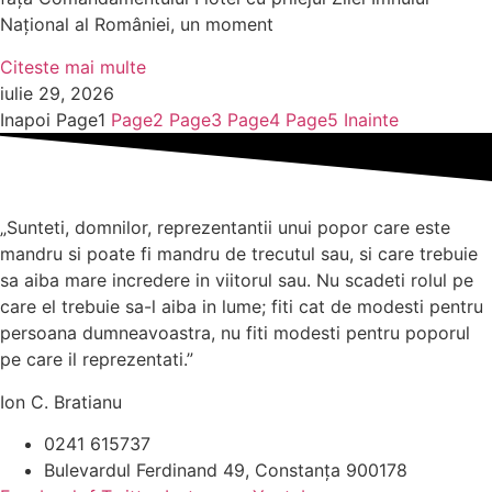
Național al României, un moment
Citeste mai multe
iulie 29, 2026
Inapoi
Page
1
Page
2
Page
3
Page
4
Page
5
Inainte
„Sunteti, domnilor, reprezentantii unui popor care este
mandru si poate fi mandru de trecutul sau, si care trebuie
sa aiba mare incredere in viitorul sau. Nu scadeti rolul pe
care el trebuie sa-l aiba in lume; fiti cat de modesti pentru
persoana dumneavoastra, nu fiti modesti pentru poporul
pe care il reprezentati.”
Ion C. Bratianu
0241 615737
Bulevardul Ferdinand 49, Constanța 900178