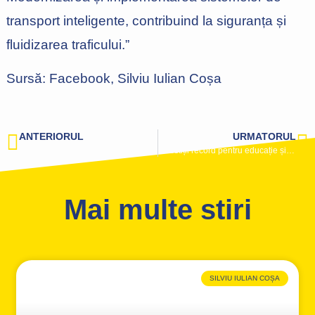
transport inteligente, contribuind la siguranța și
fluidizarea traficului.”
Sursă: Facebook, Silviu Iulian Coșa
ANTERIORUL
URMATORUL
Lansarea campaniei de strângere de semnături pentru candidatul susținut de PNL la Președinția României, Crin Antonescu, a început la Cluj
Investiții record pentru educație și locuri de muncă: 2,4 miliarde euro alocați în 2025
Mai multe stiri
SILVIU IULIAN COȘA