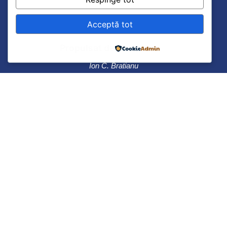
care trebuie sa aiba mare incredere in viitorul sau.
Nu scadeti rolul pe care el trebuie sa-l aiba in lume;
Acceptă tot
fiti cat de modesti pentru persoana dumneavoastra,
nu fiti modesti pentru poporul pe care il
Propulsat de
reprezentati.”
Ion C. Bratianu
0241 615737
Bulevardul Ferdinand 49, Constanța
900178
© 2022 All Rights Reserved