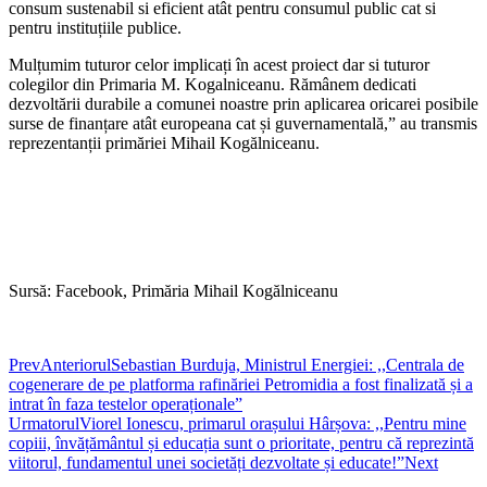
consum sustenabil si eficient atât pentru consumul public cat si
pentru instituțiile publice.
Mulțumim tuturor celor implicați în acest proiect dar si tuturor
colegilor din Primaria M. Kogalniceanu. Rămânem dedicati
dezvoltării durabile a comunei noastre prin aplicarea oricarei posibile
surse de finanțare atât europeana cat și guvernamentală,” au transmis
reprezentanții primăriei Mihail Kogălniceanu.
Sursă: Facebook, Primăria Mihail Kogălniceanu
Prev
Anteriorul
Sebastian Burduja, Ministrul Energiei: ,,Centrala de
cogenerare de pe platforma rafinăriei Petromidia a fost finalizată și a
intrat în faza testelor operaționale”
Urmatorul
Viorel Ionescu, primarul orașului Hârșova: ,,Pentru mine
copiii, învățământul și educația sunt o prioritate, pentru că reprezintă
viitorul, fundamentul unei societăți dezvoltate și educate!”
Next