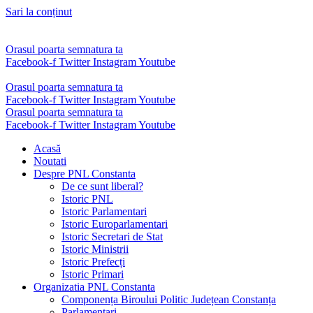
Sari la conținut
Orasul poarta semnatura ta
Facebook-f
Twitter
Instagram
Youtube
Orasul poarta semnatura ta
Facebook-f
Twitter
Instagram
Youtube
Orasul poarta semnatura ta
Facebook-f
Twitter
Instagram
Youtube
Acasă
Noutati
Despre PNL Constanta
De ce sunt liberal?
Istoric PNL
Istoric Parlamentari
Istoric Europarlamentari
Istoric Secretari de Stat
Istoric Ministrii
Istoric Prefecți
Istoric Primari
Organizatia PNL Constanta
Componența Biroului Politic Județean Constanța
Parlamentari