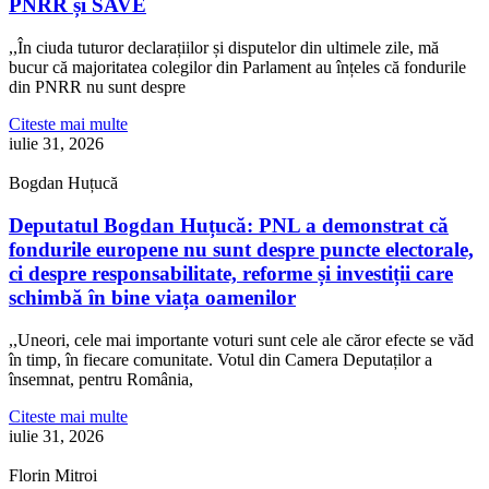
PNRR și SAVE
,,În ciuda tuturor declarațiilor și disputelor din ultimele zile, mă
bucur că majoritatea colegilor din Parlament au înțeles că fondurile
din PNRR nu sunt despre
Citeste mai multe
iulie 31, 2026
Bogdan Huțucă
Deputatul Bogdan Huțucă: PNL a demonstrat că
fondurile europene nu sunt despre puncte electorale,
ci despre responsabilitate, reforme și investiții care
schimbă în bine viața oamenilor
,,Uneori, cele mai importante voturi sunt cele ale căror efecte se văd
în timp, în fiecare comunitate. Votul din Camera Deputaților a
însemnat, pentru România,
Citeste mai multe
iulie 31, 2026
Florin Mitroi