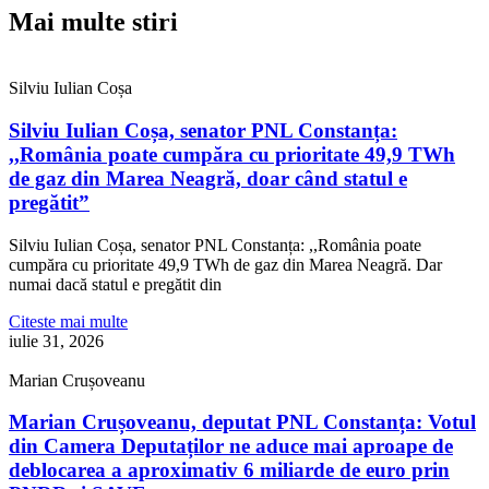
Mai multe stiri
Silviu Iulian Coșa
Silviu Iulian Coșa, senator PNL Constanța:
,,România poate cumpăra cu prioritate 49,9 TWh
de gaz din Marea Neagră, doar când statul e
pregătit”
Silviu Iulian Coșa, senator PNL Constanța: ,,România poate
cumpăra cu prioritate 49,9 TWh de gaz din Marea Neagră. Dar
numai dacă statul e pregătit din
Citeste mai multe
iulie 31, 2026
Marian Crușoveanu
Marian Crușoveanu, deputat PNL Constanța: Votul
din Camera Deputaților ne aduce mai aproape de
deblocarea a aproximativ 6 miliarde de euro prin