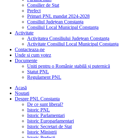
Consilier de Stat
Prefect
Primari PNL mandat 2024-2028
Consiliul Județean Constanța
Consiliul Local Municipal Constanța
Activitate
Activitatea Consiliului Județean Constanța
Activitate Consiliul Local Municipal Constanța
Contacteaza-ne
Unde si cum votez
Documente
Uniti pentru o Românie stabilă și puternică
Statut PNL
Regulament PNL
Acasă
Noutati
Despre PNL Constanta
De ce sunt liberal?
Istoric PNL
Istoric Parlamentari
Istoric Europarlamentari
Istoric Secretari de Stat
Istoric Ministrii
Istoric Prefecți