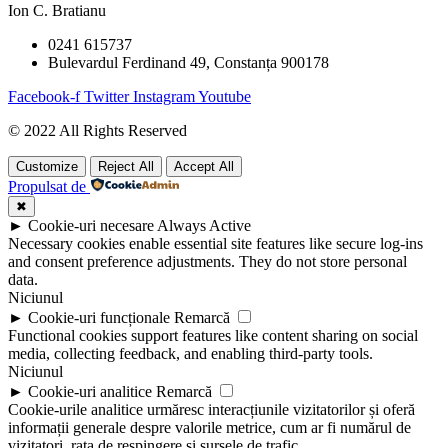
Ion C. Bratianu
0241 615737
Bulevardul Ferdinand 49, Constanța 900178
Facebook-f
Twitter
Instagram
Youtube
© 2022 All Rights Reserved
Customize
Reject All
Accept All
Propulsat de
✖
►
Cookie-uri necesare
Always Active
Necessary cookies enable essential site features like secure log-ins
and consent preference adjustments. They do not store personal
data.
Niciunul
►
Cookie-uri funcționale
Remarcă
Functional cookies support features like content sharing on social
media, collecting feedback, and enabling third-party tools.
Niciunul
►
Cookie-uri analitice
Remarcă
Cookie-urile analitice urmăresc interacțiunile vizitatorilor și oferă
informații generale despre valorile metrice, cum ar fi numărul de
vizitatori, rata de respingere și sursele de trafic.