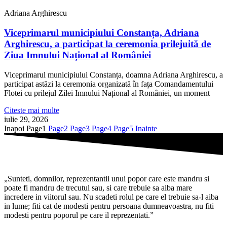
Adriana Arghirescu
Viceprimarul municipiului Constanța, Adriana
Arghirescu, a participat la ceremonia prilejuită de
Ziua Imnului Național al României
Viceprimarul municipiului Constanța, doamna Adriana Arghirescu, a
participat astăzi la ceremonia organizată în fața Comandamentului
Flotei cu prilejul Zilei Imnului Național al României, un moment
Citeste mai multe
iulie 29, 2026
Inapoi
Page
1
Page
2
Page
3
Page
4
Page
5
Inainte
„Sunteti, domnilor, reprezentantii unui popor care este mandru si
poate fi mandru de trecutul sau, si care trebuie sa aiba mare
incredere in viitorul sau. Nu scadeti rolul pe care el trebuie sa-l aiba
in lume; fiti cat de modesti pentru persoana dumneavoastra, nu fiti
modesti pentru poporul pe care il reprezentati.”