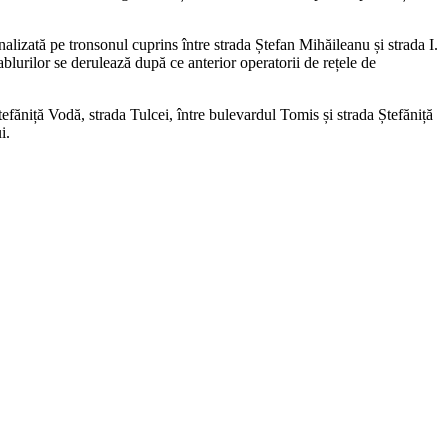
nalizată pe tronsonul cuprins între strada Ștefan Mihăileanu și strada I.
lurilor se derulează după ce anterior operatorii de rețele de
tefăniță Vodă, strada Tulcei, între bulevardul Tomis și strada Ștefăniță
i.