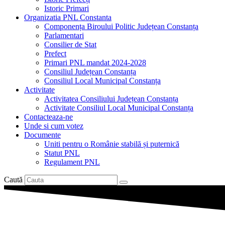
Istoric Primari
Organizatia PNL Constanta
Componența Biroului Politic Județean Constanța
Parlamentari
Consilier de Stat
Prefect
Primari PNL mandat 2024-2028
Consiliul Județean Constanța
Consiliul Local Municipal Constanța
Activitate
Activitatea Consiliului Județean Constanța
Activitate Consiliul Local Municipal Constanța
Contacteaza-ne
Unde si cum votez
Documente
Uniti pentru o Românie stabilă și puternică
Statut PNL
Regulament PNL
Caută