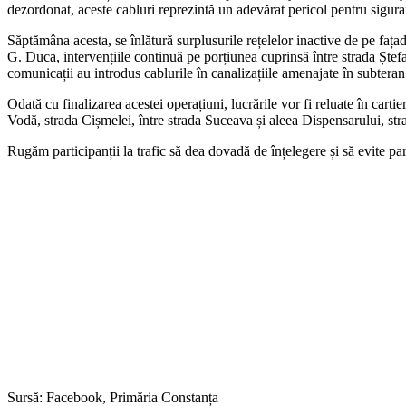
dezordonat, aceste cabluri reprezintă un adevărat pericol pentru siguran
Săptămâna acesta, se înlătură surplusurile rețelelor inactive de pe fața
G. Duca, intervențiile continuă pe porțiunea cuprinsă între strada Ștef
comunicații au introdus cablurile în canalizațiile amenajate în subteran
Odată cu finalizarea acestei operațiuni, lucrările vor fi reluate în car
Vodă, strada Cișmelei, între strada Suceava și aleea Dispensarului, st
Rugăm participanții la trafic să dea dovadă de înțelegere și să evite pa
Sursă: Facebook, Primăria Constanța