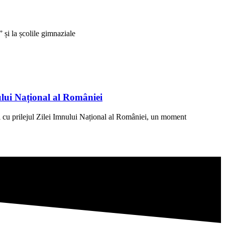
și la școlile gimnaziale
ului Național al României
 cu prilejul Zilei Imnului Național al României, un moment