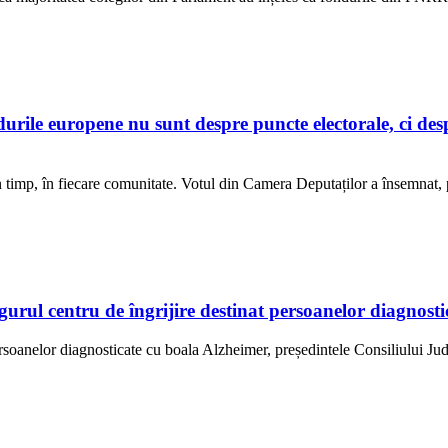
e europene nu sunt despre puncte electorale, ci despre
 în timp, în fiecare comunitate. Votul din Camera Deputaților a însemnat
ngurul centru de îngrijire destinat persoanelor diagno
ersoanelor diagnosticate cu boala Alzheimer, președintele Consiliului Jud