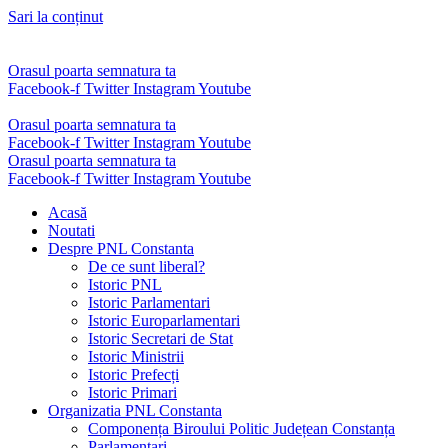
Sari la conținut
Orasul poarta semnatura ta
Facebook-f
Twitter
Instagram
Youtube
Orasul poarta semnatura ta
Facebook-f
Twitter
Instagram
Youtube
Orasul poarta semnatura ta
Facebook-f
Twitter
Instagram
Youtube
Acasă
Noutati
Despre PNL Constanta
De ce sunt liberal?
Istoric PNL
Istoric Parlamentari
Istoric Europarlamentari
Istoric Secretari de Stat
Istoric Ministrii
Istoric Prefecți
Istoric Primari
Organizatia PNL Constanta
Componența Biroului Politic Județean Constanța
Parlamentari