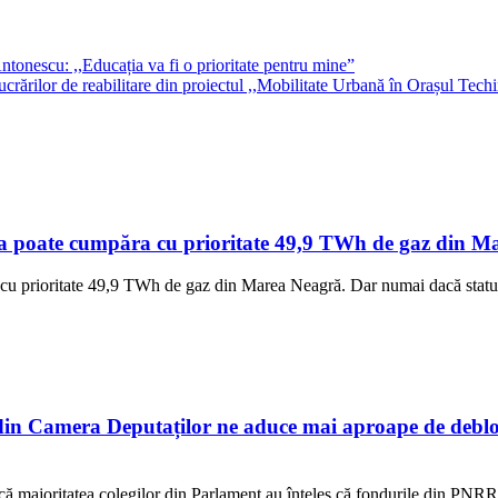
Antonescu: ,,Educația va fi o prioritate pentru mine”
crărilor de reabilitare din proiectul ,,Mobilitate Urbană în Orașul Tech
a poate cumpăra cu prioritate 49,9 TWh de gaz din Mar
cu prioritate 49,9 TWh de gaz din Marea Neagră. Dar numai dacă statul 
n Camera Deputaților ne aduce mai aproape de debloc
ur că majoritatea colegilor din Parlament au înțeles că fondurile din PNR