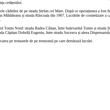
ța cetățenilor.
dele cădirilor de pe strada Ștefan cel Mare. După ce operațiunea a fost fi
an Mihăileanu și strada Răscoala din 1907. Lucrările de cosmetizare a cab
.
tierul Tomis Nord: strada Badea Cârțan, între bulevardul Tomis și strada Ș
rada Căpitan Dobrilă Eugeniu, între strada Suceava și aleea Dispensarulu
rcarea pe trotuarele de pe tronsonul pe care derulează lucrări.