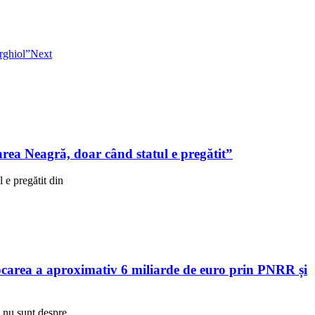
irghiol”
Next
ea Neagră, doar când statul e pregătit”
e pregătit din
area a aproximativ 6 miliarde de euro prin PNRR și
R nu sunt despre