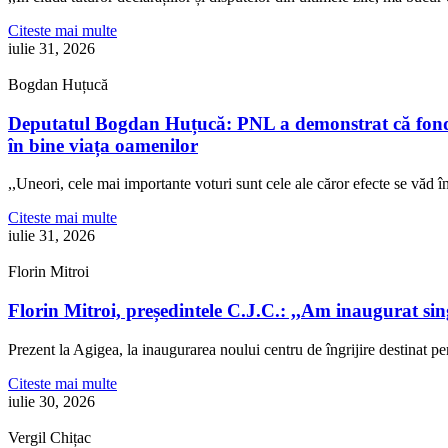
Citeste mai multe
iulie 31, 2026
Bogdan Huțucă
Deputatul Bogdan Huțucă: PNL a demonstrat că fonduril
în bine viața oamenilor
,,Uneori, cele mai importante voturi sunt cele ale căror efecte se văd
Citeste mai multe
iulie 31, 2026
Florin Mitroi
Florin Mitroi, președintele C.J.C.: ,,Am inaugurat si
Prezent la Agigea, la inaugurarea noului centru de îngrijire destinat p
Citeste mai multe
iulie 30, 2026
Vergil Chițac