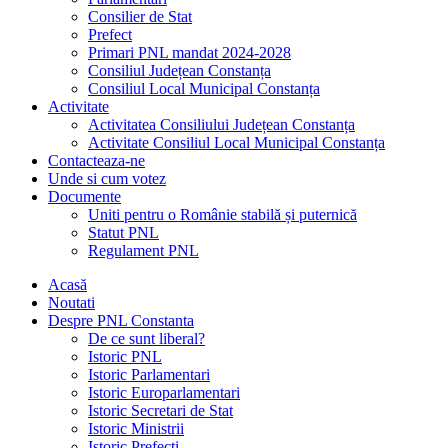
Consilier de Stat
Prefect
Primari PNL mandat 2024-2028
Consiliul Județean Constanța
Consiliul Local Municipal Constanța
Activitate
Activitatea Consiliului Județean Constanța
Activitate Consiliul Local Municipal Constanța
Contacteaza-ne
Unde si cum votez
Documente
Uniti pentru o Românie stabilă și puternică
Statut PNL
Regulament PNL
Acasă
Noutati
Despre PNL Constanta
De ce sunt liberal?
Istoric PNL
Istoric Parlamentari
Istoric Europarlamentari
Istoric Secretari de Stat
Istoric Ministrii
Istoric Prefecți