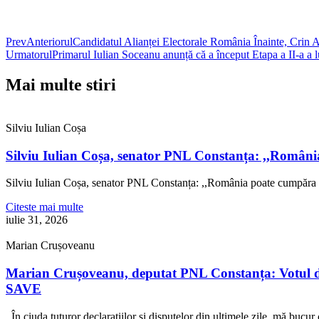
Prev
Anteriorul
Candidatul Alianței Electorale România Înainte, Crin 
Urmatorul
Primarul Iulian Soceanu anunță că a început Etapa a II-a a lu
Mai multe stiri
Silviu Iulian Coșa
Silviu Iulian Coșa, senator PNL Constanța: ,,Români
Silviu Iulian Coșa, senator PNL Constanța: ,,România poate cumpăra 
Citeste mai multe
iulie 31, 2026
Marian Crușoveanu
Marian Crușoveanu, deputat PNL Constanța: Votul di
SAVE
,,În ciuda tuturor declarațiilor și disputelor din ultimele zile, mă buc