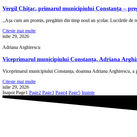
Vergil Chițac, primarul municipiului Constanța – pre
,,Așa cum am promis, pregătim din timp noul an școlar. Lucrările de re
Citeste mai multe
iulie 29, 2026
Adriana Arghirescu
Viceprimarul municipiului Constanța, Adriana Arghire
Viceprimarul municipiului Constanța, doamna Adriana Arghirescu, a pa
Citeste mai multe
iulie 29, 2026
Inapoi
Page
1
Page
2
Page
3
Page
4
Page
5
Inainte