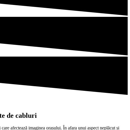
te de cabluri
i care afectează imaginea orașului. În afara unui aspect neplăcut și