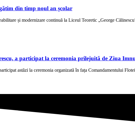
gătim din timp noul an școlar
abilitare și modernizare continuă la Liceul Teoretic „George Călinescu” 
scu, a participat la ceremonia prilejuită de Ziua Imn
rticipat astăzi la ceremonia organizată în fața Comandamentului Flotei