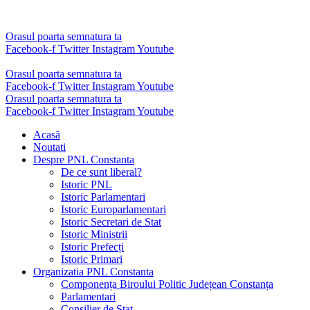
Sari
la
conținut
Orasul poarta semnatura ta
Facebook-f
Twitter
Instagram
Youtube
Orasul poarta semnatura ta
Facebook-f
Twitter
Instagram
Youtube
Orasul poarta semnatura ta
Facebook-f
Twitter
Instagram
Youtube
Acasă
Noutati
Despre PNL Constanta
De ce sunt liberal?
Istoric PNL
Istoric Parlamentari
Istoric Europarlamentari
Istoric Secretari de Stat
Istoric Ministrii
Istoric Prefecți
Istoric Primari
Organizatia PNL Constanta
Componența Biroului Politic Județean Constanța
Parlamentari
Consilier de Stat