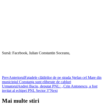
Sursă: Facebook, Iulian Constantin Soceanu,
Prev
Anteriorul
Fațadele clădirilor de pe strada Ștefan cel Mare din
municipiul Constanța sunt eliberate de cabluri
Urmatorul
Andrei Baciu, deputat PNL: ,,Crin Antonescu, a fost
invitat al echipei PNL Sector 3″
Next
Mai multe stiri