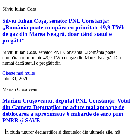
Silviu Iulian Coșa
Silviu Iulian Coșa, senator PNL Constanța:
,,România poate cumpăra cu prioritate 49,9 TWh
de gaz din Marea Neagră, doar când statul e
pregătit”
Silviu Iulian Coșa, senator PNL Constanța: ,,România poate
cumpăra cu prioritate 49,9 TWh de gaz din Marea Neagră. Dar
numai dacă statul e pregătit din
Citeste mai multe
iulie 31, 2026
Marian Crușoveanu
Marian Crușoveanu, deputat PNL Constanța: Votul
din Camera Deputaților ne aduce mai aproape de
deblocarea a aproximativ 6 miliarde de euro prin
PNRR și SAVE
,,În ciuda tuturor declarațiilor și disputelor din ultimele zile, mă