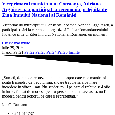
Viceprimarul municipiului Constanța, Adriana
Arghirescu, a participat la ceremonia prilejuită de
Ziua Imnului Național al României
Viceprimarul municipiului Constanța, doamna Adriana Arghirescu, a
participat astăzi la ceremonia organizată în fața Comandamentului
Flotei cu prilejul Zilei Imnului Național al României, un moment
Citeste mai multe
iulie 29, 2026
Inapoi
Page
1
Page
2
Page
3
Page
4
Page
5
Inainte
„Sunteti, domnilor, reprezentantii unui popor care este mandru si
poate fi mandru de trecutul sau, si care trebuie sa aiba mare
incredere in viitorul sau. Nu scadeti rolul pe care el trebuie sa-l aiba
in lume; fiti cat de modesti pentru persoana dumneavoastra, nu fiti
modesti pentru poporul pe care il reprezentati.”
Ion C. Bratianu
0241 615737