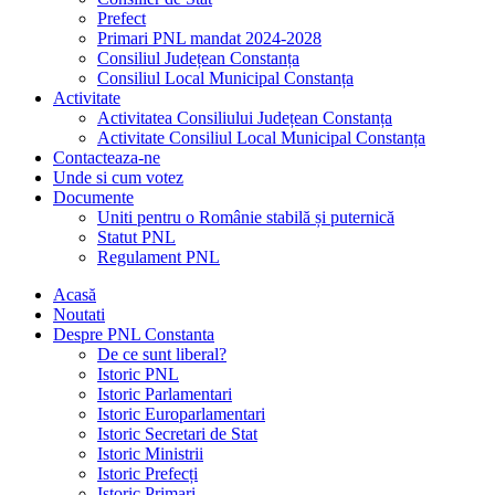
Prefect
Primari PNL mandat 2024-2028
Consiliul Județean Constanța
Consiliul Local Municipal Constanța
Activitate
Activitatea Consiliului Județean Constanța
Activitate Consiliul Local Municipal Constanța
Contacteaza-ne
Unde si cum votez
Documente
Uniti pentru o Românie stabilă și puternică
Statut PNL
Regulament PNL
Acasă
Noutati
Despre PNL Constanta
De ce sunt liberal?
Istoric PNL
Istoric Parlamentari
Istoric Europarlamentari
Istoric Secretari de Stat
Istoric Ministrii
Istoric Prefecți
Istoric Primari