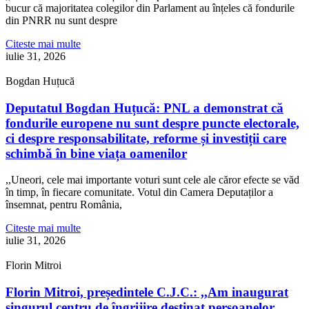
bucur că majoritatea colegilor din Parlament au înțeles că fondurile
din PNRR nu sunt despre
Citeste mai multe
iulie 31, 2026
Bogdan Huțucă
Deputatul Bogdan Huțucă: PNL a demonstrat că
fondurile europene nu sunt despre puncte electorale,
ci despre responsabilitate, reforme și investiții care
schimbă în bine viața oamenilor
,,Uneori, cele mai importante voturi sunt cele ale căror efecte se văd
în timp, în fiecare comunitate. Votul din Camera Deputaților a
însemnat, pentru România,
Citeste mai multe
iulie 31, 2026
Florin Mitroi
Florin Mitroi, președintele C.J.C.: ,,Am inaugurat
singurul centru de îngrijire destinat persoanelor