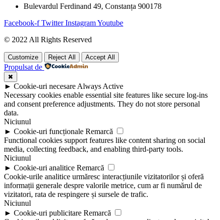
Bulevardul Ferdinand 49, Constanța 900178
Facebook-f
Twitter
Instagram
Youtube
© 2022 All Rights Reserved
Customize
Reject All
Accept All
Propulsat de
✖
►
Cookie-uri necesare
Always Active
Necessary cookies enable essential site features like secure log-ins
and consent preference adjustments. They do not store personal
data.
Niciunul
►
Cookie-uri funcționale
Remarcă
Functional cookies support features like content sharing on social
media, collecting feedback, and enabling third-party tools.
Niciunul
►
Cookie-uri analitice
Remarcă
Cookie-urile analitice urmăresc interacțiunile vizitatorilor și oferă
informații generale despre valorile metrice, cum ar fi numărul de
vizitatori, rata de respingere și sursele de trafic.
Niciunul
►
Cookie-uri publicitare
Remarcă