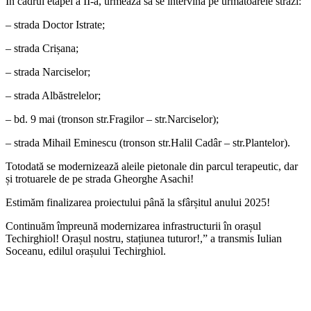
În cadrul etapei a II-a, urmează să se intervină pe următoarele străzi:
– strada Doctor Istrate;
– strada Crișana;
– strada Narciselor;
– strada Albăstrelelor;
– bd. 9 mai (tronson str.Fragilor – str.Narciselor);
– strada Mihail Eminescu (tronson str.Halil Cadâr – str.Plantelor).
Totodată se modernizează aleile pietonale din parcul terapeutic, dar
și trotuarele de pe strada Gheorghe Asachi!
Estimăm finalizarea proiectului până la sfârșitul anului 2025!
Continuăm împreună modernizarea infrastructurii în orașul
Techirghiol! Orașul nostru, stațiunea tuturor!,” a transmis Iulian
Soceanu, edilul orașului Techirghiol.