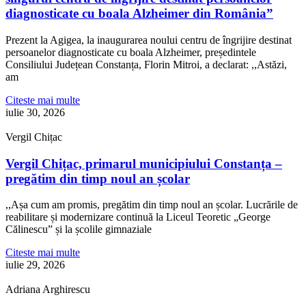
diagnosticate cu boala Alzheimer din România”
Prezent la Agigea, la inaugurarea noului centru de îngrijire destinat
persoanelor diagnosticate cu boala Alzheimer, președintele
Consiliului Județean Constanța, Florin Mitroi, a declarat: ,,Astăzi,
am
Citeste mai multe
iulie 30, 2026
Vergil Chițac
Vergil Chițac, primarul municipiului Constanța –
pregătim din timp noul an școlar
,,Așa cum am promis, pregătim din timp noul an școlar. Lucrările de
reabilitare și modernizare continuă la Liceul Teoretic „George
Călinescu” și la școlile gimnaziale
Citeste mai multe
iulie 29, 2026
Adriana Arghirescu