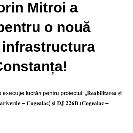
rin Mitroi a
pentru o nouă
 infrastructura
 Constanța!
lucrări pentru proiectul: „𝐑𝐞𝐚𝐛𝐢𝐥𝐢𝐭𝐚𝐫𝐞𝐚 𝐬̦𝐢
𝐚𝐫𝐢𝐯𝐞𝐫𝐝𝐞 – 𝐂𝐨𝐠𝐞𝐚𝐥𝐚𝐜) 𝐬̦𝐢 𝐃𝐉 𝟐𝟐𝟔𝐁 (𝐂𝐨𝐠𝐞𝐚𝐥𝐚𝐜 –