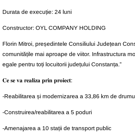
Durata de execuție: 24 luni
Constructor: OYL COMPANY HOLDING
Florin Mitroi, președintele Consiliului Județean Con
comunitățile mai aproape de viitor. Infrastructura 
egale pentru toți locuitorii județului Constanța.”
𝐂𝐞 𝐬𝐞 𝐯𝐚 𝐫𝐞𝐚𝐥𝐢𝐳𝐚 𝐩𝐫𝐢𝐧 𝐩𝐫𝐨𝐢𝐞𝐜𝐭:
-Reabilitarea și modernizarea a 33,86 km de drumu
-Construirea/reabilitarea a 5 poduri
-Amenajarea a 10 stații de transport public