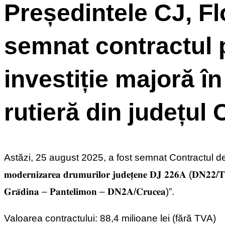
Președintele CJ, Flo
semnat contractul 
investiție majoră în
rutieră din județul
Astăzi, 25 august 2025, a fost semnat Contractul de execuție 
𝐦𝐨𝐝𝐞𝐫𝐧𝐢𝐳𝐚𝐫𝐞𝐚 𝐝𝐫𝐮𝐦𝐮𝐫𝐢𝐥𝐨𝐫 𝐣𝐮𝐝𝐞𝐭̦𝐞𝐧𝐞 𝐃𝐉 𝟐𝟐𝟔𝐀 (𝐃𝐍𝟐𝟐/𝐓
𝐆𝐫𝐚̆𝐝𝐢𝐧𝐚 – 𝐏𝐚𝐧𝐭𝐞𝐥𝐢𝐦𝐨𝐧 – 𝐃𝐍𝟐𝐀/𝐂𝐫𝐮𝐜𝐞𝐚)”.
Valoarea contractului: 88,4 milioane lei (fără TVA)