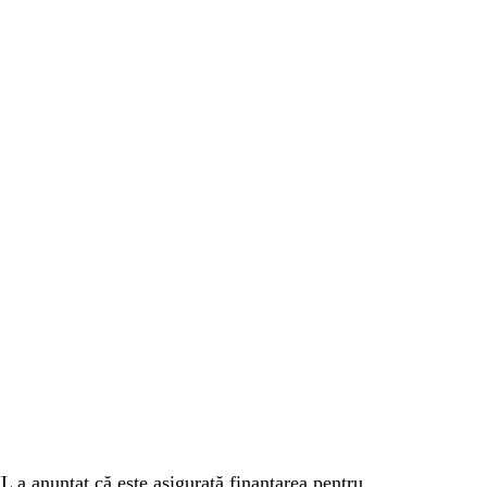
L a anunțat că este asigurată finanțarea pentru