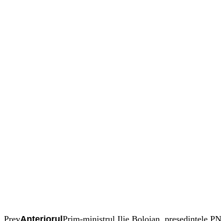
Prev
Anteriorul
Prim-ministrul Ilie Bolojan, președintele PN