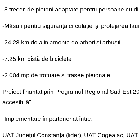
-8 treceri de pietoni adaptate pentru persoane cu diz
-Măsuri pentru siguranța circulației și protejarea f
-24,28 km de aliniamente de arbori și arbuști
-7,25 km pistă de biciclete
-2.004 mp de trotuare și trasee pietonale
Proiect finanțat prin Programul Regional Sud-Est 2
accesibilă”.
-Implementare în parteneriat între:
UAT Județul Constanța (lider), UAT Cogealac, UA