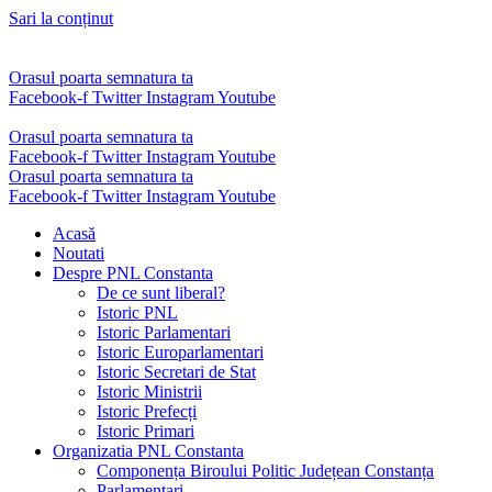
Sari la conținut
Orasul poarta semnatura ta
Facebook-f
Twitter
Instagram
Youtube
Orasul poarta semnatura ta
Facebook-f
Twitter
Instagram
Youtube
Orasul poarta semnatura ta
Facebook-f
Twitter
Instagram
Youtube
Acasă
Noutati
Despre PNL Constanta
De ce sunt liberal?
Istoric PNL
Istoric Parlamentari
Istoric Europarlamentari
Istoric Secretari de Stat
Istoric Ministrii
Istoric Prefecți
Istoric Primari
Organizatia PNL Constanta
Componența Biroului Politic Județean Constanța
Parlamentari