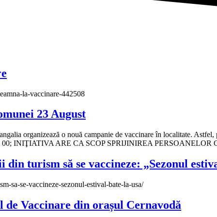
re
-indeamna-la-vaccinare-442508
comunei 23 August
ngalia organizează o nouă campanie de vaccinare în localitate. Astfel,
: * 8: 00 – 14: 00; INIŢIATIVA ARE CA SCOP SPRIJINIREA PERSO
din turism să se vaccineze: „Sezonul estiva
ism-sa-se-vaccineze-sezonul-estival-bate-la-usa/
al de Vaccinare din orașul Cernavodă