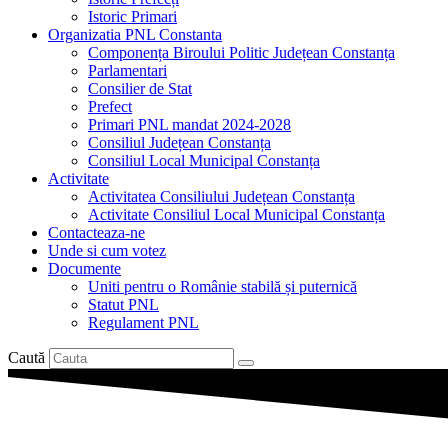
Istoric Primari
Organizatia PNL Constanta
Componența Biroului Politic Județean Constanța
Parlamentari
Consilier de Stat
Prefect
Primari PNL mandat 2024-2028
Consiliul Județean Constanța
Consiliul Local Municipal Constanța
Activitate
Activitatea Consiliului Județean Constanța
Activitate Consiliul Local Municipal Constanța
Contacteaza-ne
Unde si cum votez
Documente
Uniti pentru o Românie stabilă și puternică
Statut PNL
Regulament PNL
Caută