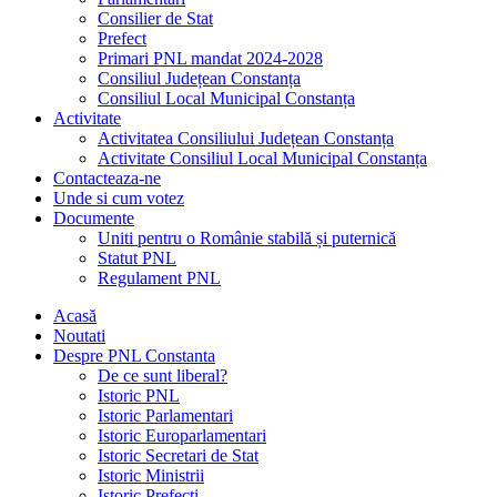
Consilier de Stat
Prefect
Primari PNL mandat 2024-2028
Consiliul Județean Constanța
Consiliul Local Municipal Constanța
Activitate
Activitatea Consiliului Județean Constanța
Activitate Consiliul Local Municipal Constanța
Contacteaza-ne
Unde si cum votez
Documente
Uniti pentru o Românie stabilă și puternică
Statut PNL
Regulament PNL
Acasă
Noutati
Despre PNL Constanta
De ce sunt liberal?
Istoric PNL
Istoric Parlamentari
Istoric Europarlamentari
Istoric Secretari de Stat
Istoric Ministrii
Istoric Prefecți