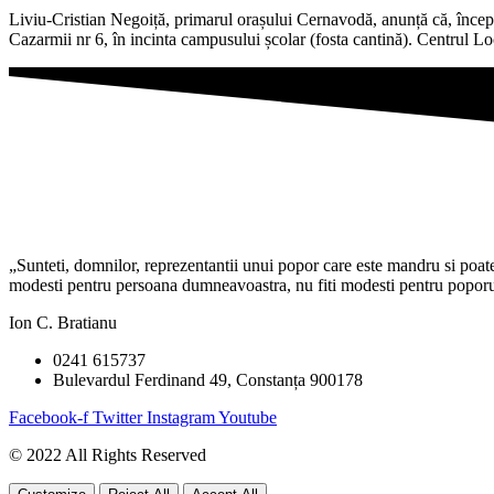
Liviu-Cristian Negoiță, primarul orașului Cernavodă, anunță că, încep
Cazarmii nr 6, în incinta campusului școlar (fosta cantină). Centrul L
„Sunteti, domnilor, reprezentantii unui popor care este mandru si poate f
modesti pentru persoana dumneavoastra, nu fiti modesti pentru poporul 
Ion C. Bratianu
0241 615737
Bulevardul Ferdinand 49, Constanța 900178
Facebook-f
Twitter
Instagram
Youtube
© 2022 All Rights Reserved