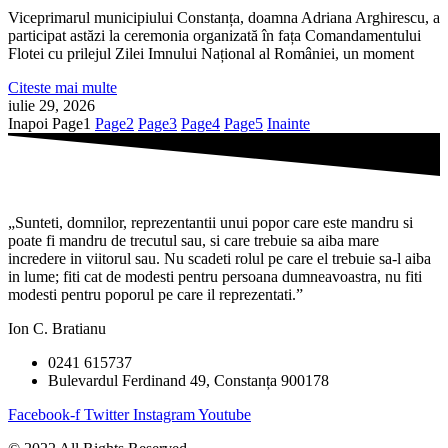
Viceprimarul municipiului Constanța, doamna Adriana Arghirescu, a
participat astăzi la ceremonia organizată în fața Comandamentului
Flotei cu prilejul Zilei Imnului Național al României, un moment
Citeste mai multe
iulie 29, 2026
Inapoi
Page
1
Page
2
Page
3
Page
4
Page
5
Inainte
„Sunteti, domnilor, reprezentantii unui popor care este mandru si
poate fi mandru de trecutul sau, si care trebuie sa aiba mare
incredere in viitorul sau. Nu scadeti rolul pe care el trebuie sa-l aiba
in lume; fiti cat de modesti pentru persoana dumneavoastra, nu fiti
modesti pentru poporul pe care il reprezentati.”
Ion C. Bratianu
0241 615737
Bulevardul Ferdinand 49, Constanța 900178
Facebook-f
Twitter
Instagram
Youtube