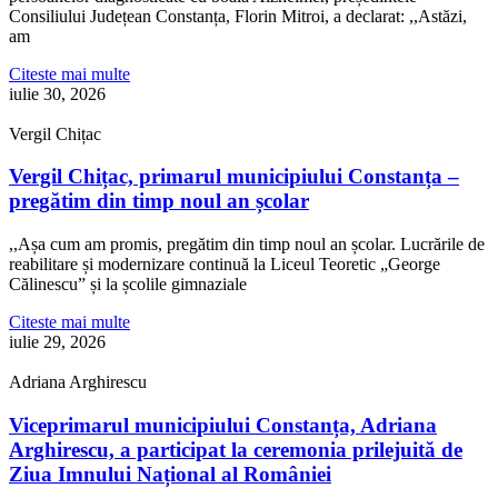
Consiliului Județean Constanța, Florin Mitroi, a declarat: ,,Astăzi,
am
Citeste mai multe
iulie 30, 2026
Vergil Chițac
Vergil Chițac, primarul municipiului Constanța –
pregătim din timp noul an școlar
,,Așa cum am promis, pregătim din timp noul an școlar. Lucrările de
reabilitare și modernizare continuă la Liceul Teoretic „George
Călinescu” și la școlile gimnaziale
Citeste mai multe
iulie 29, 2026
Adriana Arghirescu
Viceprimarul municipiului Constanța, Adriana
Arghirescu, a participat la ceremonia prilejuită de
Ziua Imnului Național al României