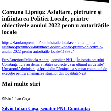
Comuna Lipnița: Asfaltare, pietruire și
înființarea Poliției Locale, printre
obiectivele anului 2022 pentru autoritățile
locale
https://ziarulamprenta.ro/administratie-locala/comuna-lipnita-
asfaltare-pietruire-si-infiintarea-politiei-locale-printre-obiectivele-
anului-2022-pentru-autoritatile-locale/118982/
Prev
Anteriorul
Mihaela Andrei, consilier PNL: „În istoria orașului
Constanța nu s-au demarat atâtea proiecte ca în ultimul an de zile”
Urmatorul
Administrația locală din Fântânele a semnat contractul de
execuție pentru amenajarea străzilor din localitate
Next
Mai multe stiri
Silviu Iulian Coșa
Silviu Iulian Coșa, senator PNL Constanța: