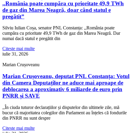
,,România poate cumpăra cu prioritate 49,9 TWh
de gaz din Marea Neagră, doar când statul e
pregătit”
Silviu Iulian Coșa, senator PNL Constanța: ,,România poate
cumpăra cu prioritate 49,9 TWh de gaz din Marea Neagră. Dar
numai dacă statul e pregătit din
Citeste mai multe
iulie 31, 2026
Marian Crușoveanu
Marian Crușoveanu, deputat PNL Constanța: Votul
din Camera Deputaților ne aduce mai aproape de
deblocarea a aproximativ 6 miliarde de euro prin
PNRR și SAVE
,,În ciuda tuturor declarațiilor și disputelor din ultimele zile, mă
bucur că majoritatea colegilor din Parlament au înțeles că fondurile
din PNRR nu sunt despre
Citeste mai multe