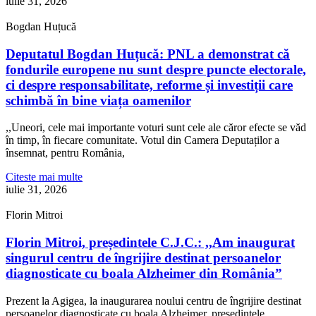
iulie 31, 2026
Bogdan Huțucă
Deputatul Bogdan Huțucă: PNL a demonstrat că
fondurile europene nu sunt despre puncte electorale,
ci despre responsabilitate, reforme și investiții care
schimbă în bine viața oamenilor
,,Uneori, cele mai importante voturi sunt cele ale căror efecte se văd
în timp, în fiecare comunitate. Votul din Camera Deputaților a
însemnat, pentru România,
Citeste mai multe
iulie 31, 2026
Florin Mitroi
Florin Mitroi, președintele C.J.C.: ,,Am inaugurat
singurul centru de îngrijire destinat persoanelor
diagnosticate cu boala Alzheimer din România”
Prezent la Agigea, la inaugurarea noului centru de îngrijire destinat
persoanelor diagnosticate cu boala Alzheimer, președintele