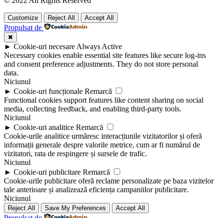
© 2022 All Rights Reserved
Customize
Reject All
Accept All
Propulsat de
✖
►
Cookie-uri necesare
Always Active
Necessary cookies enable essential site features like secure log-ins
and consent preference adjustments. They do not store personal
data.
Niciunul
►
Cookie-uri funcționale
Remarcă
Functional cookies support features like content sharing on social
media, collecting feedback, and enabling third-party tools.
Niciunul
►
Cookie-uri analitice
Remarcă
Cookie-urile analitice urmăresc interacțiunile vizitatorilor și oferă
informații generale despre valorile metrice, cum ar fi numărul de
vizitatori, rata de respingere și sursele de trafic.
Niciunul
►
Cookie-uri publicitare
Remarcă
Cookie-urile publicitare oferă reclame personalizate pe baza vizitelor
tale anterioare și analizează eficiența campaniilor publicitare.
Niciunul
Reject All
Save My Preferences
Accept All
Propulsat de