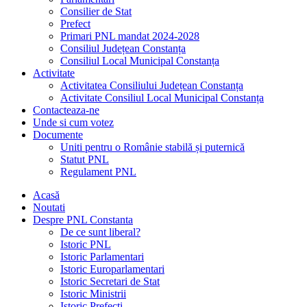
Consilier de Stat
Prefect
Primari PNL mandat 2024-2028
Consiliul Județean Constanța
Consiliul Local Municipal Constanța
Activitate
Activitatea Consiliului Județean Constanța
Activitate Consiliul Local Municipal Constanța
Contacteaza-ne
Unde si cum votez
Documente
Uniti pentru o Românie stabilă și puternică
Statut PNL
Regulament PNL
Acasă
Noutati
Despre PNL Constanta
De ce sunt liberal?
Istoric PNL
Istoric Parlamentari
Istoric Europarlamentari
Istoric Secretari de Stat
Istoric Ministrii
Istoric Prefecți