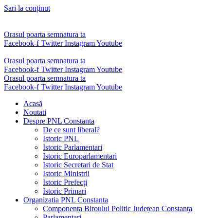
Sari la conținut
Orasul poarta semnatura ta
Facebook-f
Twitter
Instagram
Youtube
Orasul poarta semnatura ta
Facebook-f
Twitter
Instagram
Youtube
Orasul poarta semnatura ta
Facebook-f
Twitter
Instagram
Youtube
Acasă
Noutati
Despre PNL Constanta
De ce sunt liberal?
Istoric PNL
Istoric Parlamentari
Istoric Europarlamentari
Istoric Secretari de Stat
Istoric Ministrii
Istoric Prefecți
Istoric Primari
Organizatia PNL Constanta
Componența Biroului Politic Județean Constanța
Parlamentari