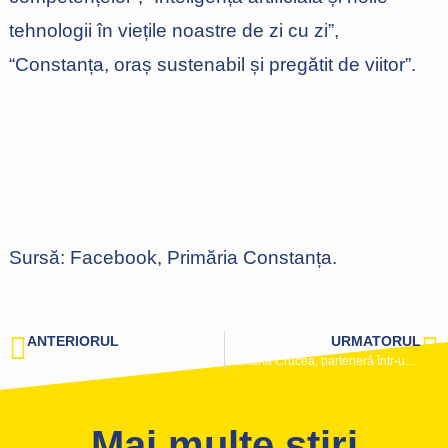
tehnologii în viețile noastre de zi cu zi”,
“Constanța, oraș sustenabil și pregătit de viitor”.
Sursă: Facebook, Primăria Constanța.
ANTERIORUL
URMATORUL
Municipalitatea anunță continuarea lucrărilor de modernizare a infrastructurii pietonale din oraș
Comuna Crucea, parteneră într-un program derulat de Academia de Studii Economice București în parteneriat cu Guvernul Norvegian
Mai multe stiri