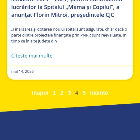
lucrărilor la Spitalul „Mama și Copilul”, a
anunțat Florin Mitroi, președintele CJC
„Finalizarea și dotarea noului spital sunt asigurate, chiar dacă o
parte dintre proiectele finanțate prin PNRR sunt reevaluate. În
timp ce în alte județe din
Citeste mai multe
mai 14, 2026
Inapoi
1
2
3
5
Inainte
4