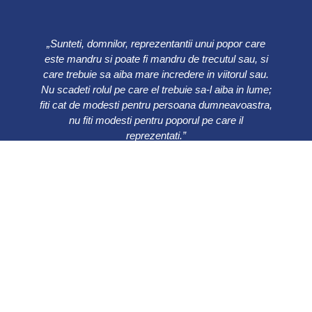
„Sunteti, domnilor, reprezentantii unui popor care
este mandru si poate fi mandru de trecutul sau, si
care trebuie sa aiba mare incredere in viitorul sau.
Nu scadeti rolul pe care el trebuie sa-l aiba in lume;
fiti cat de modesti pentru persoana dumneavoastra,
nu fiti modesti pentru poporul pe care il
reprezentati.”
Ion C. Bratianu
0241 615737
Bulevardul Ferdinand 49, Constanța
900178