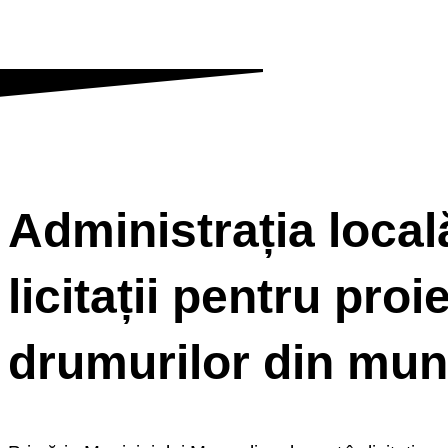
Administrația local
licitații pentru proi
drumurilor din mun