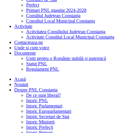
Prefect
Primari PNL mandat 2024-2028
Consiliul Județean Constanța
Consiliul Local Municipal Constanța
Activitate
Activitatea Consiliului Județean Constanța
Activitate Consiliul Local Municipal Constanța
Contacteaza-ne
Unde si cum votez
Documente
Uniti pentru o Românie stabilă și puternică
Statut PNL
Regulament PNL
Acasă
Noutati
Despre PNL Constanta
De ce sunt liberal?
Istoric PNL
Istoric Parlamentari
Istoric Europarlamentari
Istoric Secretari de Stat
Istoric Ministrii
Istoric Prefecți
Istoric Primari