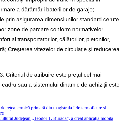
rmare a dărâmării bateriilor de garaje;
gale prin asigurarea dimensiunilor standard cerute
 unor zone de parcare conform normativelor
t al transportatorilor, călătorilor, pietonilor,
ră; Creșterea vitezelor de circulație și reducerea
 Criteriul de atribuire este prețul cel mai
i-cadru sau a sistemului dinamic de achiziții este
 de rețea termică primară din magistrala I de termoficare și
are
ultural Județean ,,Teodor T. Burada”, a creat aplicația mobilă