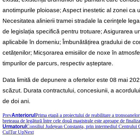
anotimpurile ploioase; Aspect inestetic al zonei ca u
Necesitatea alinierii tramei stradale la cerinţele le
de legislația specifică pentru trotuare; Asigurarea
aplicabile în domeniu; Îmbunătățirea gradului de confor
cetățenilor; Micșorarea emisiilor de noxe în atmosfe
timpurilor de parcurs, respectiv așteptare.
Data limită de depunere a ofertelor este 08 mai 2023.
scăzut. Durata contractului, concesiunii, a acordulu
de doi ani.
Prev
Anteriorul
Prima etapă a proiectului de reabilitare a tronsoanelor
breteaua de legătură între cele două magistrale este aproape de finaliz
Urmatorul
Consiliul Județean Constanța, prin intermediul Centrului C
CulTur Up
Next