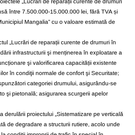
roiectele „Lucrări de reparații curente de drumuri
nsă între 7.500.000-15.000.000 lei, fără TVA și
Municipiul Mangalia” cu o valoare estimată de
ectul „Lucrări de reparații curente de drumuri în
rii infrastructurii şi menținerea în exploatare a
ncționare şi valorificarea capacității existente
ilor în condiţii normale de confort şi Securitate;
espunzători categoriei drumului, asigurându-se
to şi pietonală; asigurarea scurgerii apelor
a derulării proiectului „Sistematizare pe verticală
tă de degradare a structurii rutiere, acolo unde
 condiții improprii de trafic în special în