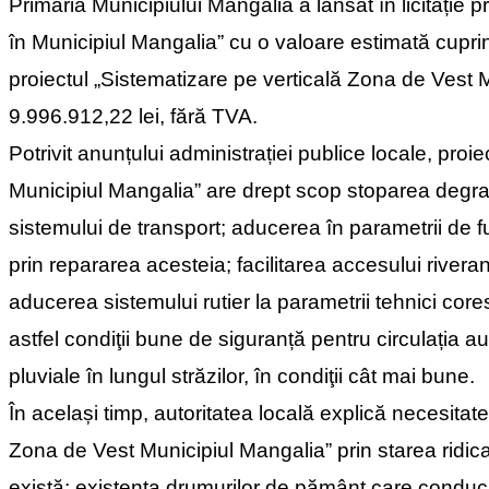
Primăria Municipiului Mangalia a lansat în licitație p
în Municipiul Mangalia” cu o valoare estimată cupri
proiectul „Sistematizare pe verticală Zona de Vest 
9.996.912,22 lei, fără TVA.
Potrivit anunțului administrației publice locale, proi
Municipiul Mangalia” are drept scop stoparea degradă
sistemului de transport; aducerea în parametrii de fu
prin repararea acesteia; facilitarea accesului riveran
aducerea sistemului rutier la parametrii tehnici cor
astfel condiţii bune de siguranță pentru circulația au
pluviale în lungul străzilor, în condiţii cât mai bune.
În același timp, autoritatea locală explică necesitate
Zona de Vest Municipiul Mangalia” prin starea ridica
există; existența drumurilor de pământ care conduc la