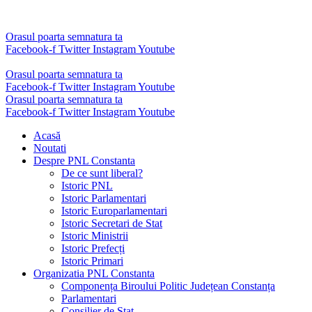
Sari
la
conținut
Orasul poarta semnatura ta
Facebook-f
Twitter
Instagram
Youtube
Orasul poarta semnatura ta
Facebook-f
Twitter
Instagram
Youtube
Orasul poarta semnatura ta
Facebook-f
Twitter
Instagram
Youtube
Acasă
Noutati
Despre PNL Constanta
De ce sunt liberal?
Istoric PNL
Istoric Parlamentari
Istoric Europarlamentari
Istoric Secretari de Stat
Istoric Ministrii
Istoric Prefecți
Istoric Primari
Organizatia PNL Constanta
Componența Biroului Politic Județean Constanța
Parlamentari
Consilier de Stat