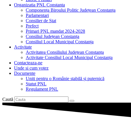
Organizatia PNL Constanta
Componența Biroului Politic Județean Constanța
Parlamentari
Consilier de Stat
Prefect
Primari PNL mandat 2024-2028
Consiliul Județean Constanța
Consiliul Local Municipal Constanța
Activitate
Activitatea Consiliului Județean Constanța
Activitate Consiliul Local Municipal Constanța
Contacteaza-ne
Unde si cum votez
Documente
Uniti pentru o Românie stabilă și puternică
Statut PNL
Regulament PNL
Caută