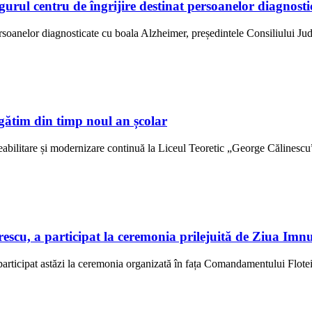
ngurul centru de îngrijire destinat persoanelor diagno
ersoanelor diagnosticate cu boala Alzheimer, președintele Consiliului Jud
gătim din timp noul an școlar
abilitare și modernizare continuă la Liceul Teoretic „George Călinescu” 
scu, a participat la ceremonia prilejuită de Ziua Imn
rticipat astăzi la ceremonia organizată în fața Comandamentului Flotei