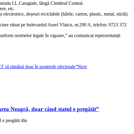
trada I.L.Caragiale, lângă Cimitirul Central.
ere, etc.
ectronice, deșeuri reciclabile (hârtie, carton, plastic, metal, sticlă).
ectare situat pe bulevardul Aurel Vlaicu, nr.290 A, telefon: 0723 372
conform normelor legale în vigoare,” au comunicat reprezentanții
ET să rămână doar în posterele electorale”
Next
ea Neagră, doar când statul e pregătit”
e pregătit din