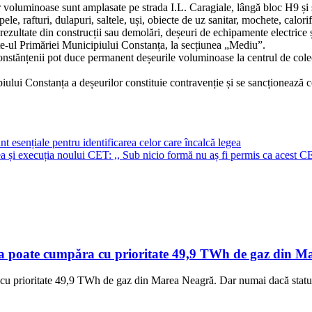
r voluminoase sunt amplasate pe strada I.L. Caragiale, lângă bloc H9 și s
le, rafturi, dulapuri, saltele, uși, obiecte de uz sanitar, mochete, calorif
ultate din construcții sau demolări, deșeuri de echipamente electrice și el
ite-ul Primăriei Municipiului Constanța, la secțiunea „Mediu”.
 constănțenii pot duce permanent deșeurile voluminoase la centrul de col
ului Constanța a deșeurilor constituie contravenție și se sancționează 
esențiale pentru identificarea celor care încalcă legea
ea și execuția noului CET: ,, Sub nicio formă nu aș fi permis ca acest C
a poate cumpăra cu prioritate 49,9 TWh de gaz din Mar
cu prioritate 49,9 TWh de gaz din Marea Neagră. Dar numai dacă statul 