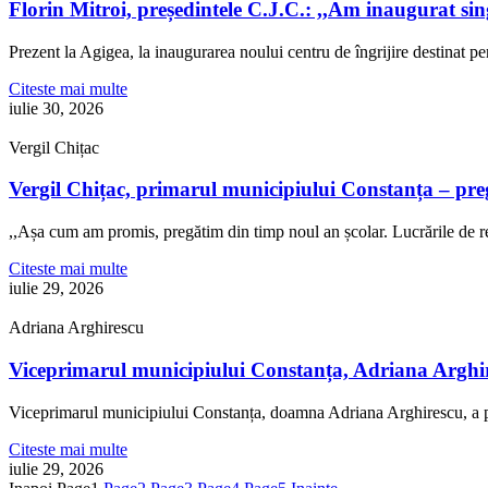
Florin Mitroi, președintele C.J.C.: ,,Am inaugurat si
Prezent la Agigea, la inaugurarea noului centru de îngrijire destinat p
Citeste mai multe
iulie 30, 2026
Vergil Chițac
Vergil Chițac, primarul municipiului Constanța – pre
,,Așa cum am promis, pregătim din timp noul an școlar. Lucrările de re
Citeste mai multe
iulie 29, 2026
Adriana Arghirescu
Viceprimarul municipiului Constanța, Adriana Arghire
Viceprimarul municipiului Constanța, doamna Adriana Arghirescu, a pa
Citeste mai multe
iulie 29, 2026