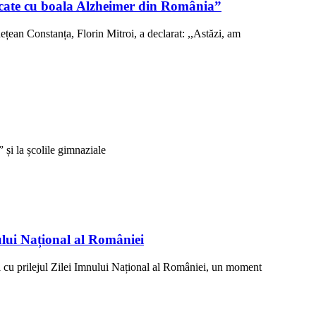
sticate cu boala Alzheimer din România”
ețean Constanța, Florin Mitroi, a declarat: ,,Astăzi, am
și la școlile gimnaziale
ului Național al României
 cu prilejul Zilei Imnului Național al României, un moment