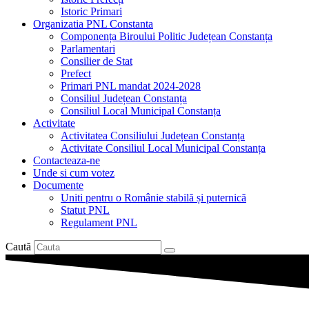
Istoric Primari
Organizatia PNL Constanta
Componența Biroului Politic Județean Constanța
Parlamentari
Consilier de Stat
Prefect
Primari PNL mandat 2024-2028
Consiliul Județean Constanța
Consiliul Local Municipal Constanța
Activitate
Activitatea Consiliului Județean Constanța
Activitate Consiliul Local Municipal Constanța
Contacteaza-ne
Unde si cum votez
Documente
Uniti pentru o Românie stabilă și puternică
Statut PNL
Regulament PNL
Caută