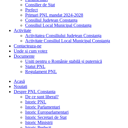
Consilier de Stat
Prefect
Primari PNL mandat 2024-2028
Consiliul Județean Constanța
Consiliul Local Municipal Constanța
Activitate
Activitatea Consiliului Județean Constanța
Activitate Consiliul Local Municipal Constanța
Contacteaza-ne
Unde si cum votez
Documente
Uniti pentru o Românie stabilă și puternică
Statut PNL
Regulament PNL
Acasă
Noutati
Despre PNL Constanta
De ce sunt liberal?
Istoric PNL
Istoric Parlamentari
Istoric Europarlamentari
Istoric Secretari de Stat
Istoric Ministrii
Istoric Prefecți