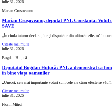
iulie 31, 2026
Marian Crușoveanu
Marian Crușoveanu, deputat PNL Constanța: Votul di
SAVE
,,În ciuda tuturor declarațiilor și disputelor din ultimele zile, mă buc
Citeste mai multe
iulie 31, 2026
Bogdan Huțucă
Deputatul Bogdan Huțucă: PNL a demonstrat că fonduril
în bine viața oamenilor
,,Uneori, cele mai importante voturi sunt cele ale căror efecte se văd
Citeste mai multe
iulie 31, 2026
Florin Mitroi