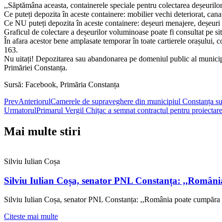
,,Săptămâna aceasta, containerele speciale pentru colectarea deșeurilo
Ce puteți depozita în aceste containere: mobilier vechi deteriorat, canape
Ce NU puteți depozita în aceste containere: deșeuri menajere, deșeuri rez
Graficul de colectare a deșeurilor voluminoase poate fi consultat pe s
În afara acestor bene amplasate temporar în toate cartierele orașului,
163.
Nu uitați! Depozitarea sau abandonarea pe domeniul public al municipi
Primăriei Constanța.
Sursă: Facebook, Primăria Constanța
Prev
Anteriorul
Camerele de supraveghere din municipiul Constanța sunt 
Urmatorul
Primarul Vergil Chițac a semnat contractul pentru proiectar
Mai multe stiri
Silviu Iulian Coșa
Silviu Iulian Coșa, senator PNL Constanța: ,,Români
Silviu Iulian Coșa, senator PNL Constanța: ,,România poate cumpăra 
Citeste mai multe