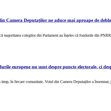
n Camera Deputaților ne aduce mai aproape de debloc
ur că majoritatea colegilor din Parlament au înțeles că fondurile din PNR
e europene nu sunt despre puncte electorale, ci despre
 în timp, în fiecare comunitate. Votul din Camera Deputaților a însemnat