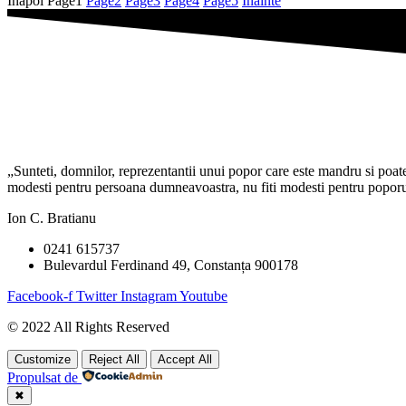
Inapoi
Page
1
Page
2
Page
3
Page
4
Page
5
Inainte
„Sunteti, domnilor, reprezentantii unui popor care este mandru si poate f
modesti pentru persoana dumneavoastra, nu fiti modesti pentru poporul 
Ion C. Bratianu
0241 615737
Bulevardul Ferdinand 49, Constanța 900178
Facebook-f
Twitter
Instagram
Youtube
© 2022 All Rights Reserved
Customize
Reject All
Accept All
Propulsat de
✖