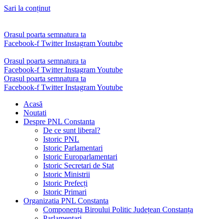
Sari la conținut
Orasul poarta semnatura ta
Facebook-f
Twitter
Instagram
Youtube
Orasul poarta semnatura ta
Facebook-f
Twitter
Instagram
Youtube
Orasul poarta semnatura ta
Facebook-f
Twitter
Instagram
Youtube
Acasă
Noutati
Despre PNL Constanta
De ce sunt liberal?
Istoric PNL
Istoric Parlamentari
Istoric Europarlamentari
Istoric Secretari de Stat
Istoric Ministrii
Istoric Prefecți
Istoric Primari
Organizatia PNL Constanta
Componența Biroului Politic Județean Constanța
Parlamentari