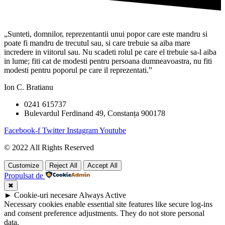
„Sunteti, domnilor, reprezentantii unui popor care este mandru si
poate fi mandru de trecutul sau, si care trebuie sa aiba mare
incredere in viitorul sau. Nu scadeti rolul pe care el trebuie sa-l aiba
in lume; fiti cat de modesti pentru persoana dumneavoastra, nu fiti
modesti pentru poporul pe care il reprezentati.”
Ion C. Bratianu
0241 615737
Bulevardul Ferdinand 49, Constanța 900178
Facebook-f
Twitter
Instagram
Youtube
© 2022 All Rights Reserved
Customize
Reject All
Accept All
Propulsat de
✖
►
Cookie-uri necesare
Always Active
Necessary cookies enable essential site features like secure log-ins
and consent preference adjustments. They do not store personal
data.