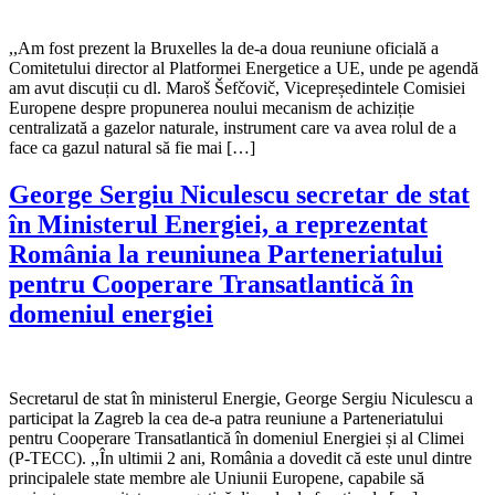
,,Am fost prezent la Bruxelles la de-a doua reuniune oficială a
Comitetului director al Platformei Energetice a UE, unde pe agendă
am avut discuții cu dl. Maroš Šefčovič, Vicepreședintele Comisiei
Europene despre propunerea noului mecanism de achiziție
centralizată a gazelor naturale, instrument care va avea rolul de a
face ca gazul natural să fie mai […]
George Sergiu Niculescu secretar de stat
în Ministerul Energiei, a reprezentat
România la reuniunea Parteneriatului
pentru Cooperare Transatlantică în
domeniul energiei
Secretarul de stat în ministerul Energie, George Sergiu Niculescu a
participat la Zagreb la cea de-a patra reuniune a Parteneriatului
pentru Cooperare Transatlantică în domeniul Energiei și al Climei
(P-TECC). ,,În ultimii 2 ani, România a dovedit că este unul dintre
principalele state membre ale Uniunii Europene, capabile să