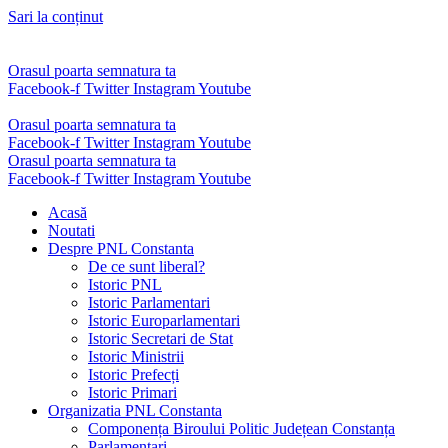
Sari la conținut
Orasul poarta semnatura ta
Facebook-f
Twitter
Instagram
Youtube
Orasul poarta semnatura ta
Facebook-f
Twitter
Instagram
Youtube
Orasul poarta semnatura ta
Facebook-f
Twitter
Instagram
Youtube
Acasă
Noutati
Despre PNL Constanta
De ce sunt liberal?
Istoric PNL
Istoric Parlamentari
Istoric Europarlamentari
Istoric Secretari de Stat
Istoric Ministrii
Istoric Prefecți
Istoric Primari
Organizatia PNL Constanta
Componența Biroului Politic Județean Constanța
Parlamentari