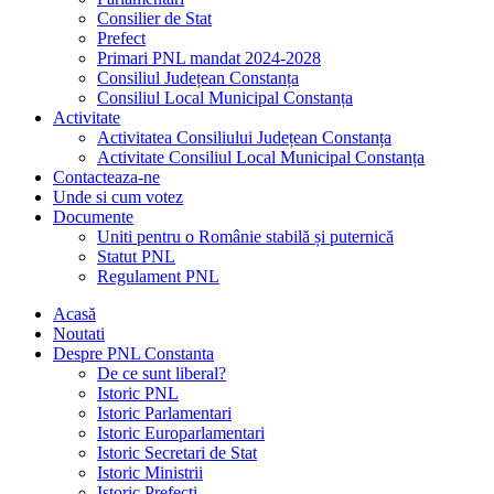
Consilier de Stat
Prefect
Primari PNL mandat 2024-2028
Consiliul Județean Constanța
Consiliul Local Municipal Constanța
Activitate
Activitatea Consiliului Județean Constanța
Activitate Consiliul Local Municipal Constanța
Contacteaza-ne
Unde si cum votez
Documente
Uniti pentru o Românie stabilă și puternică
Statut PNL
Regulament PNL
Acasă
Noutati
Despre PNL Constanta
De ce sunt liberal?
Istoric PNL
Istoric Parlamentari
Istoric Europarlamentari
Istoric Secretari de Stat
Istoric Ministrii
Istoric Prefecți