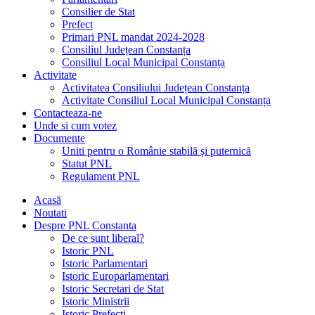
Consilier de Stat
Prefect
Primari PNL mandat 2024-2028
Consiliul Județean Constanța
Consiliul Local Municipal Constanța
Activitate
Activitatea Consiliului Județean Constanța
Activitate Consiliul Local Municipal Constanța
Contacteaza-ne
Unde si cum votez
Documente
Uniti pentru o Românie stabilă și puternică
Statut PNL
Regulament PNL
Acasă
Noutati
Despre PNL Constanta
De ce sunt liberal?
Istoric PNL
Istoric Parlamentari
Istoric Europarlamentari
Istoric Secretari de Stat
Istoric Ministrii
Istoric Prefecți