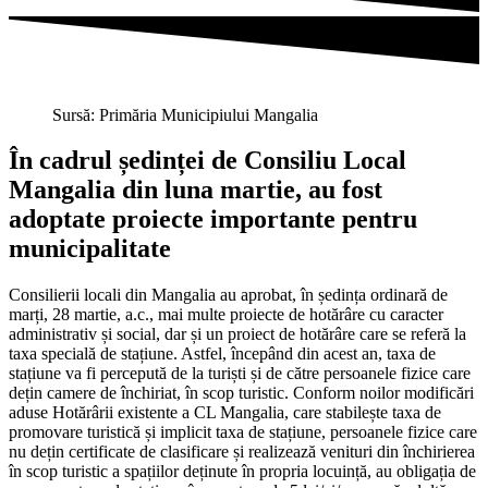
Sursă: Primăria Municipiului Mangalia
În cadrul ședinței de Consiliu Local
Mangalia din luna martie, au fost
adoptate proiecte importante pentru
municipalitate
Consilierii locali din Mangalia au aprobat, în ședința ordinară de
marți, 28 martie, a.c., mai multe proiecte de hotărâre cu caracter
administrativ și social, dar și un proiect de hotărâre care se referă la
taxa specială de stațiune. Astfel, începând din acest an, taxa de
stațiune va fi percepută de la turiști și de către persoanele fizice care
dețin camere de închiriat, în scop turistic. Conform noilor modificări
aduse Hotărârii existente a CL Mangalia, care stabilește taxa de
promovare turistică și implicit taxa de stațiune, persoanele fizice care
nu dețin certificate de clasificare și realizează venituri din închirierea
în scop turistic a spațiilor deținute în propria locuință, au obligația de