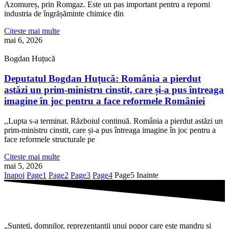
Azomureș, prin Romgaz. Este un pas important pentru a reporni
industria de îngrășăminte chimice din
Citeste mai multe
mai 6, 2026
Bogdan Huțucă
Deputatul Bogdan Huțucă: România a pierdut
astăzi un prim-ministru cinstit, care și-a pus întreaga
imagine în joc pentru a face reformele României
,,Lupta s-a terminat. Războiul continuă. România a pierdut astăzi un
prim-ministru cinstit, care și-a pus întreaga imagine în joc pentru a
face reformele structurale pe
Citeste mai multe
mai 5, 2026
Inapoi
Page
1
Page
2
Page
3
Page
4
Page
5
Inainte
„Sunteti, domnilor, reprezentantii unui popor care este mandru si