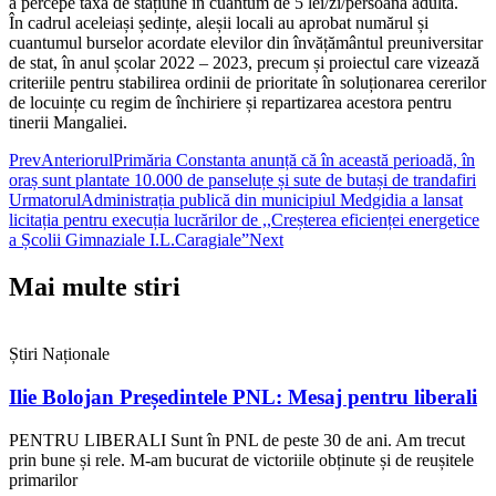
a percepe taxa de stațiune în cuantum de 5 lei/zi/persoană adultă.
În cadrul aceleiași ședințe, aleșii locali au aprobat numărul și
cuantumul burselor acordate elevilor din învățământul preuniversitar
de stat, în anul școlar 2022 – 2023, precum și proiectul care vizează
criteriile pentru stabilirea ordinii de prioritate în soluționarea cererilor
de locuințe cu regim de închiriere și repartizarea acestora pentru
tinerii Mangaliei.
Prev
Anteriorul
Primăria Constanta anunță că în această perioadă, în
oraș sunt plantate 10.000 de panseluțe și sute de butași de trandafiri
Urmatorul
Administrația publică din municipiul Medgidia a lansat
licitația pentru execuția lucrărilor de ,,Creșterea eficienței energetice
a Școlii Gimnaziale I.L.Caragiale”
Next
Mai multe stiri
Știri Naționale
Ilie Bolojan Președintele PNL: Mesaj pentru liberali
PENTRU LIBERALI Sunt în PNL de peste 30 de ani. Am trecut
prin bune și rele. M-am bucurat de victoriile obținute și de reușitele
primarilor