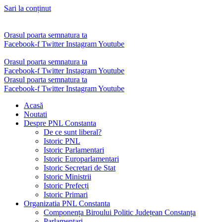
Sari la conținut
Orasul poarta semnatura ta
Facebook-f
Twitter
Instagram
Youtube
Orasul poarta semnatura ta
Facebook-f
Twitter
Instagram
Youtube
Orasul poarta semnatura ta
Facebook-f
Twitter
Instagram
Youtube
Acasă
Noutati
Despre PNL Constanta
De ce sunt liberal?
Istoric PNL
Istoric Parlamentari
Istoric Europarlamentari
Istoric Secretari de Stat
Istoric Ministrii
Istoric Prefecți
Istoric Primari
Organizatia PNL Constanta
Componența Biroului Politic Județean Constanța
Parlamentari