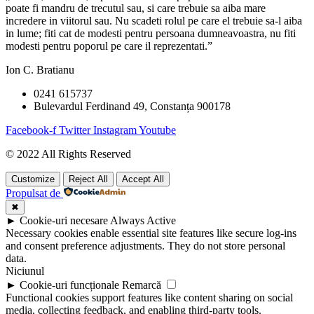
poate fi mandru de trecutul sau, si care trebuie sa aiba mare
incredere in viitorul sau. Nu scadeti rolul pe care el trebuie sa-l aiba
in lume; fiti cat de modesti pentru persoana dumneavoastra, nu fiti
modesti pentru poporul pe care il reprezentati.”
Ion C. Bratianu
0241 615737
Bulevardul Ferdinand 49, Constanța 900178
Facebook-f
Twitter
Instagram
Youtube
© 2022 All Rights Reserved
Customize
Reject All
Accept All
Propulsat de
✖
►
Cookie-uri necesare
Always Active
Necessary cookies enable essential site features like secure log-ins
and consent preference adjustments. They do not store personal
data.
Niciunul
►
Cookie-uri funcționale
Remarcă
Functional cookies support features like content sharing on social
media, collecting feedback, and enabling third-party tools.